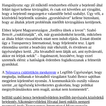
Hangsúlyozta: egy jól működő rendszerben először a bejelentő által
feltárt ügyet kellene kivizsgálni, és csak ezt követően azt vizsgálni,
hogy a bejelentő megszegett-e valamiféle belső szabályt. Úgy véli, a
közérdekű bejelentők számára „gyorsítósávot” kellene biztosítani,
hogy az általuk jelzett problémák mielőbb kivizsgálásra kerüljenek.
Ehhez képest Magyarországon „fordítva ülnek a lovon”: Szabó
Bencét „csuklóztatják”, sőt, már gyanúsítottként kezelik, miközben
az általa feltárt visszaélések miatt nem indult eljárás. Emiatt döntött
úgy a Transparency International, hogy feljelentést tesz. Ligeti
elmondása szerint a beadvány már elkészült, és rövidesen az
ügyészséghez kerül. „Ha hivatalból nem látják azt, ami nyilvánvaló,
akkor mi leírjuk nekik” – fogalmazott, hozzátéve, hogy ezzel
szeretnék elérni: a hatóságok érdemben foglalkozzanak a felmerült
gyanúkkal.
A
Népszava csütörtökön megkereste
a Legfőbb Ügyészséget, hogy
megtudja, indítanak-e hivatalból vizsgálatot Szabó Bence sajtóban
megjelent kijelentései nyomán. A kommunikációs osztály válasza
szerint „az ügyészség következetes gyakorlata, hogy politikai
megnyilvánulásokra nem reagál, azokat nem kommenteli”.
belföld
szabó bence
bejelentővédelem
legfőbb ügyészség
közérdekű
bejelentés
Alkotmányvédelmi Hivatal
ligeti miklós
nemzeti
nyomozó iroda
Transparency International Magyarország