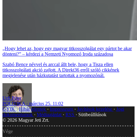
„Hogy lehet az, hogy egy magyar titkosszolgálat egy pártot be akar
dönteni?” – kérdezi a Nemzeti Nyomozó Iroda századosa
Szabó Bence névvel és arccal állt bele, hogy a Tisza ellen
titkosszolgálati akció zajlott. A Direkt36 erről szóló cikkének
megjelenése után házkutatást tartottak a nyomozónál.
Urfi Péter
POLITIKA
március 25. 11:02
GYIK
Hibát jelentek
Impresszum
Javítások kezelése
Jogi
dokumentumok
Médiaajánlat
RSS
Sütibeállítások
©
2026
Magyar Jeti Zrt.
Vége