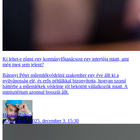
Ki lehet-e rúgni egy kormányfőtanácsost egy interjúja miatt, ami
még meg sem jelent?
Bátonyi Péter műemlékvédelmi szakember egy éve állt ki a
nyilvánosság elé, és erős példákkal bizonyította, hogyan szorul
háttérbe a műemlékek védelme jól bekötött vállalkozók miatt. A
minisztérium azonnal bosszút állt.
Haszán Zoltán
POLITIKA
2025. december 3. 15:30