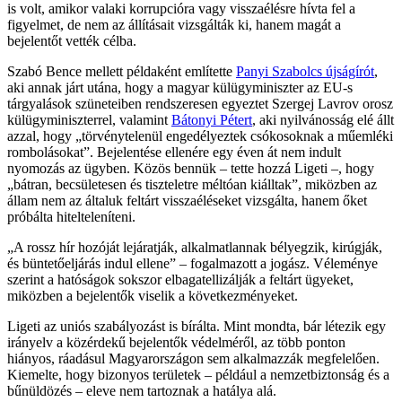
is volt, amikor valaki korrupcióra vagy visszaélésre hívta fel a
figyelmet, de nem az állításait vizsgálták ki, hanem magát a
bejelentőt vették célba.
Szabó Bence mellett példaként említette
Panyi Szabolcs újságírót
,
aki annak járt utána, hogy a magyar külügyminiszter az EU-s
tárgyalások szüneteiben rendszeresen egyeztet Szergej Lavrov orosz
külügyminiszterrel, valamint
Bátonyi Pétert
, aki nyilvánosság elé állt
azzal, hogy „törvénytelenül engedélyeztek csókosoknak a műemléki
rombolásokat”. Bejelentése ellenére egy éven át nem indult
nyomozás az ügyben. Közös bennük – tette hozzá Ligeti –, hogy
„bátran, becsületesen és tiszteletre méltóan kiálltak”, miközben az
állam nem az általuk feltárt visszaéléseket vizsgálta, hanem őket
próbálta hitelteleníteni.
„A rossz hír hozóját lejáratják, alkalmatlannak bélyegzik, kirúgják,
és büntetőeljárás indul ellene” – fogalmazott a jogász. Véleménye
szerint a hatóságok sokszor elbagatellizálják a feltárt ügyeket,
miközben a bejelentők viselik a következményeket.
Ligeti az uniós szabályozást is bírálta. Mint mondta, bár létezik egy
irányelv a közérdekű bejelentők védelméről, az több ponton
hiányos, ráadásul Magyarországon sem alkalmazzák megfelelően.
Kiemelte, hogy bizonyos területek – például a nemzetbiztonság és a
bűnüldözés – eleve nem tartoznak a hatálya alá.