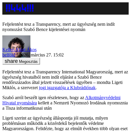
Feljelentést tesz a Transparency, mert az ügyészség nem indít
nyomozást Szabó Bence kijelentései nyomán
Keller-Alánt Ákos
belföld
2026. március 27. 15:02
Megosztás
Feljelentést tesz a Transparency International Magyarország, mert az
ügyészség hivatalból nem indít eljárást a Szabó Bence
rendőrszázados által jelzett visszaélések ügyében – mondta Ligeti
Miklós, a szervezet
jogi igazgatója a Klubrádiónak
.
Szabó arról beszélt igen részletesen, hogy az
Alkotmányvédelmi
Hivatal nyomására
kellett a Nemzeti Nyomozó Irodának nyomoznia
a Tisza informatikusai után
Ligeti szerint az ügyészség álláspontja jól mutatja, milyen
problémásan működik a közérdekű bejelentők védelme
Magyarországon. Felidézte, hogy az elmúlt években több olyan eset