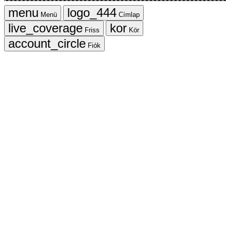
Menü
Címlap
Friss
Kör
Fiók