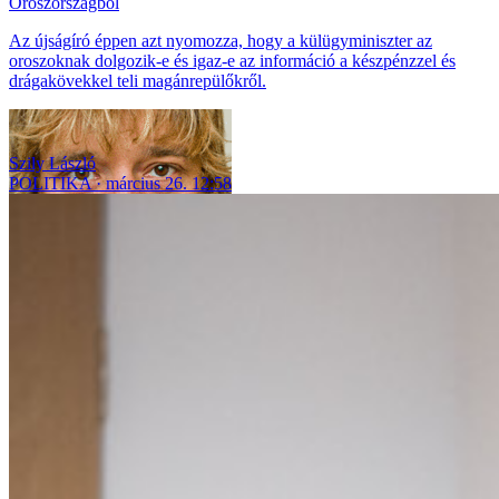
Oroszországból
Az újságíró éppen azt nyomozza, hogy a külügyminiszter az
oroszoknak dolgozik-e és igaz-e az információ a készpénzzel és
drágakövekkel teli magánrepülőkről.
Szily László
POLITIKA
március 26. 12:58