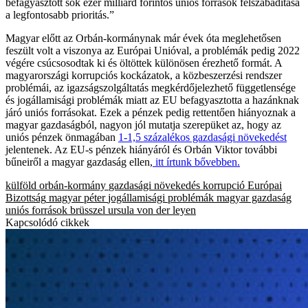
befagyasztott sok ezer milliárd forintos uniós források felszabadítása
a legfontosabb prioritás.”
Magyar előtt az Orbán-kormánynak már évek óta meglehetősen
feszült volt a viszonya az Európai Unióval, a problémák pedig 2022
végére csúcsosodtak ki és öltöttek különösen érezhető formát. A
magyarországi korrupciós kockázatok, a közbeszerzési rendszer
problémái, az igazságszolgáltatás megkérdőjelezhető függetlensége
és jogállamisági problémák miatt az EU befagyasztotta a hazánknak
járó uniós forrásokat. Ezek a pénzek pedig rettentően hiányoznak a
magyar gazdaságból, nagyon jól mutatja szerepüket az, hogy az
uniós pénzek önmagában
1-1,5 százalékos gazdasági növekedést
jelentenek. Az EU-s pénzek hiányáról és Orbán Viktor további
bűneiről a magyar gazdaság ellen,
itt írtunk bővebben.
külföld
orbán-kormány
gazdasági növekedés
korrupció
Európai
Bizottság
magyar péter
jogállamisági problémák
magyar gazdaság
uniós források
brüsszel
ursula von der leyen
Kapcsolódó cikkek