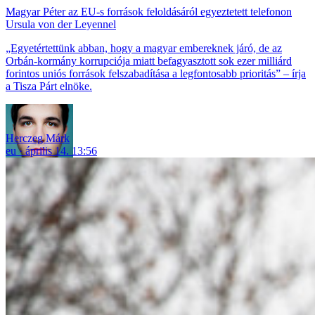
Magyar Péter az EU-s források feloldásáról egyeztetett telefonon
Ursula von der Leyennel
„Egyetértettünk abban, hogy a magyar embereknek járó, de az
Orbán-kormány korrupciója miatt befagyasztott sok ezer milliárd
forintos uniós források felszabadítása a legfontosabb prioritás” – írja
a Tisza Párt elnöke.
Herczeg Márk
eu
április 14. 13:56