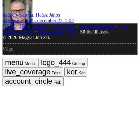
Székely Sarolta
,
Haász János
gazdaság
2025. december 22. 5:02
GYIK
Hibát jelentek
Impresszum
Javítások kezelése
Jogi
dokumentumok
Médiaajánlat
RSS
Sütibeállítások
©
2026
Magyar Jeti Zrt.
Vége
Menü
Címlap
Friss
Kör
Fiók