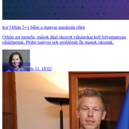
Orbán 5+1 bűne a magyar gazdaság ellen
Orbán azt mondja, mások által okozott válságokat kell folyamatosan
elhárítaniuk. Pedig nagyon sok problémát ők maguk okoztak.
Székely Sarolta
gazdaság
április 11. 18:02