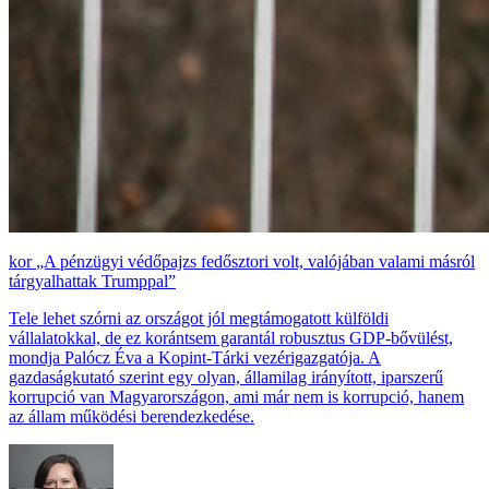
„A pénzügyi védőpajzs fedősztori volt, valójában valami másról
tárgyalhattak Trumppal”
Tele lehet szórni az országot jól megtámogatott külföldi
vállalatokkal, de ez korántsem garantál robusztus GDP-bővülést,
mondja Palócz Éva a Kopint-Tárki vezérigazgatója. A
gazdaságkutató szerint egy olyan, államilag irányított, iparszerű
korrupció van Magyarországon, ami már nem is korrupció, hanem
az állam működési berendezkedése.