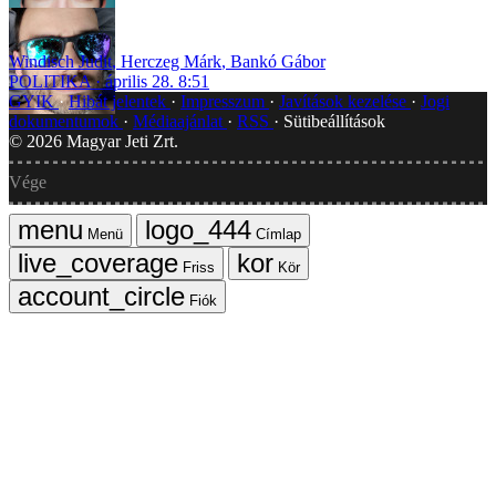
Windisch Judit
,
Herczeg Márk
,
Bankó Gábor
POLITIKA
április 28. 8:51
GYIK
Hibát jelentek
Impresszum
Javítások kezelése
Jogi
dokumentumok
Médiaajánlat
RSS
Sütibeállítások
©
2026
Magyar Jeti Zrt.
Vége
Menü
Címlap
Friss
Kör
Fiók