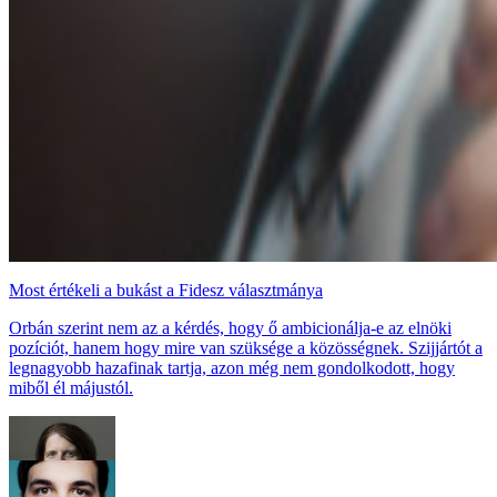
Most értékeli a bukást a Fidesz választmánya
Orbán szerint nem az a kérdés, hogy ő ambicionálja-e az elnöki
pozíciót, hanem hogy mire van szüksége a közösségnek. Szijjártót a
legnagyobb hazafinak tartja, azon még nem gondolkodott, hogy
miből él májustól.