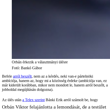
Orbán érkezik a választmányi ülésre
Fotó
:
Bankó Gábor
Befele
arról beszélt
, nem az a kérdés, neki van-e pártelnöki
ambíciója, hanem az, hogy mi a közösség érdeke (ambíciója van, ez
már kiderült korábban, mikor nem mondott le, hanem arról beszélt, a
jobboldal megújításán dolgozna).
Az ülés után
a Telex szerint
Bánki Erik arról számolt be, hogy
Orbán Viktor felajánlotta a lemondását, de a testület