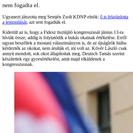
nem fogadta el.
Ugyanezt játszotta meg Semjén Zsolt KDNP elnök:
ő is felajánlotta
a lemondását
, azt sem fogadták el.
Kiderült az is, hogy a Fidesz tisztújító kongresszusát június 13-ra
hívták össze, addig is folytatódik a bukás okainak értékelése. Erről
ugyan beszéltek a mostani választmányon is, de az újságírók hiába
kérdezték az okokat, nem árulták el, mi volt az. Kövér László csak
annyit mondott, sok okot állapítottak meg. Deutsch Tamás szerint
készítettek egy gyorsértékelést, amit majd elküldenek a
kongresszusnak.