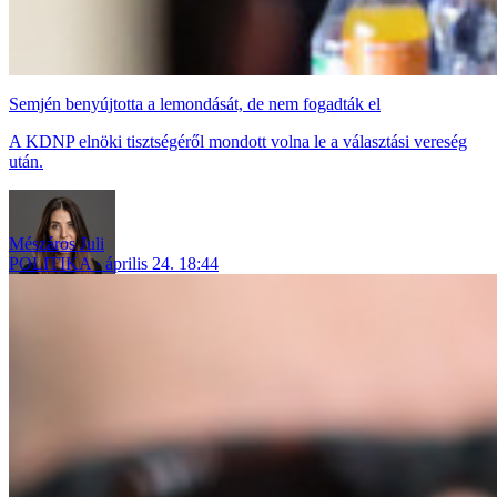
Semjén benyújtotta a lemondását, de nem fogadták el
A KDNP elnöki tisztségéről mondott volna le a választási vereség
után.
Mészáros Juli
POLITIKA
április 24. 18:44