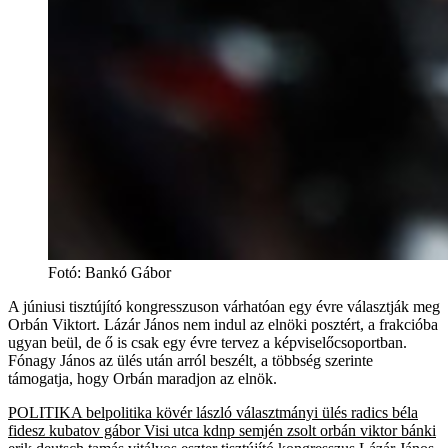
Fotó
:
Bankó Gábor
A júniusi tisztújító kongresszuson várhatóan egy évre választják meg
Orbán Viktort. Lázár János nem indul az elnöki posztért, a frakcióba
ugyan beül, de ő is csak egy évre tervez a képviselőcsoportban.
Fónagy János az ülés után arról beszélt, a többség szerinte
támogatja, hogy Orbán maradjon az elnök.
POLITIKA
belpolitika
kövér lászló
választmányi ülés
radics béla
fidesz
kubatov gábor
Visi utca
kdnp
semjén zsolt
orbán viktor
bánki