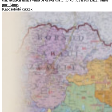
erik
deutsch tamás
vitályos eszter
tisztújító kongresszus
Lázár János
pócs jános
Kapcsolódó cikkek