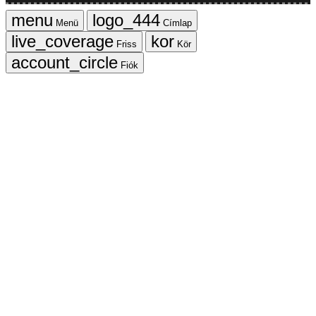
Menü
Címlap
Friss
Kör
Fiók