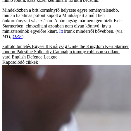
millió fontra, azaz közel kétmilliárd forintra becsülik.
Mindeközben a brit kormányfő helyzete egyre reménytelenebb,
miután hatalmas pofont kapott a Munkáspárt a múlt heti
önkormányzati választáson. A párttagság már nemigen bízik Keir
Starmerben, elmozdítani azonban nem olyan könnyű, így a
miniszterelnök egyelőre kitart.
Itt
írtunk minderről bővebben. (via
MTI
,
ORF
)
külföld
tüntetés
Egyesült Királyság
Unite the Kingdom
Keir Starmer
london
Palestine Solidarity Campaign
tommy robinson
scotland
yard
English Defence League
Kapcsolódó cikkek