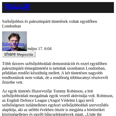
Szélsőjobbos és palesztinpárti tüntetések voltak egyidőben
Londonban
Bábel Vilmos
külföld
2026. május 17. 6:04
Megosztás
Több tízezres szélsőjobboldali demonstrációt és ezzel egyidőben
palesztinpárti tömegtüntetést is tartottak szombaton Londonban,
példátlan rendőri készültség mellett. A két tüntetésen nagyobb
rendbontások nem voltak, de a rendőrség többtucatnyi résztvevőt
őrizetbe vett.
Az egyik tüntetés főszervezője Tommy Robinson, a brit
szélsőjobboldali mozgalmak egyik vezető aktivistája volt. Robinson,
az English Defence League (Angol Védelmi Liga) nevű
szélsőségesen iszlámellenes egykori szélsőjobboldali szerveződés
alapítója, aki az utóbbi években ötször is megjárta a börtönöket
közösségellenes és egyéb bűncselekmények miatt, „Unite the