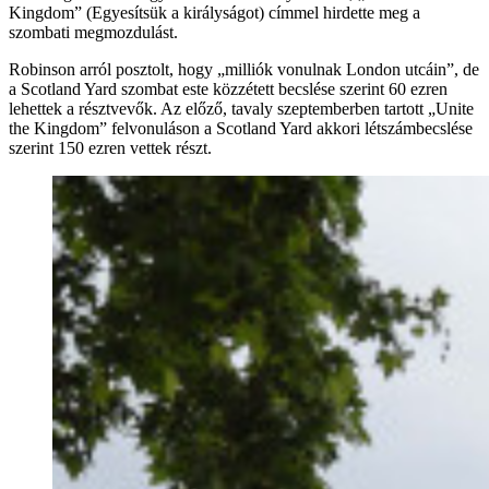
Kingdom” (Egyesítsük a királyságot) címmel hirdette meg a
szombati megmozdulást.
Robinson arról posztolt, hogy „milliók vonulnak London utcáin”, de
a Scotland Yard szombat este közzétett becslése szerint 60 ezren
lehettek a résztvevők. Az előző, tavaly szeptemberben tartott „Unite
the Kingdom” felvonuláson a Scotland Yard akkori létszámbecslése
szerint 150 ezren vettek részt.