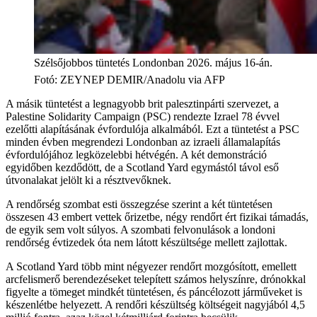
Szélsőjobbos tüntetés Londonban 2026. május 16-án.
Fotó
:
ZEYNEP DEMIR/Anadolu via AFP
A másik tüntetést a legnagyobb brit palesztinpárti szervezet, a
Palestine Solidarity Campaign (PSC) rendezte Izrael 78 évvel
ezelőtti alapításának évfordulója alkalmából. Ezt a tüntetést a PSC
minden évben megrendezi Londonban az izraeli államalapítás
évfordulójához legközelebbi hétvégén. A két demonstráció
egyidőben kezdődött, de a Scotland Yard egymástól távol eső
útvonalakat jelölt ki a résztvevőknek.
A rendőrség szombat esti összegzése szerint a két tüntetésen
összesen 43 embert vettek őrizetbe, négy rendőrt ért fizikai támadás,
de egyik sem volt súlyos. A szombati felvonulások a londoni
rendőrség évtizedek óta nem látott készültsége mellett zajlottak.
A Scotland Yard több mint négyezer rendőrt mozgósított, emellett
arcfelismerő berendezéseket telepített számos helyszínre, drónokkal
figyelte a tömeget mindkét tüntetésen, és páncélozott járműveket is
készenlétbe helyezett. A rendőri készültség költségeit nagyjából 4,5