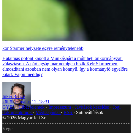
Starmer helyzete egyre reménytelenebb
Hatalmas pofont kapott a Munkáspárt a múlt heti önkormányzati
választáson. A párttagság már nemigen bízik Keir Starmerben,
elmozdítani azonban nem olyan könnyű, így a kormányfő egyelőre
kitart. Vajon meddig?
Inkei Bence
külföld
május 12. 18:31
GYIK
Hibát jelentek
Impresszum
Javítások kezelése
Jogi
dokumentumok
Médiaajánlat
RSS
Sütibeállítások
©
2026
Magyar Jeti Zrt.
Vége