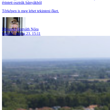
érintett osztrák bányákból
Térképen is meg lehet tekinteni őket.
Diószegi-Horváth Nóra
belföld
május 23. 15:11