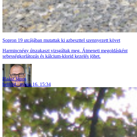
Sopron 19 utcájában mutattak ki azbeszttel szennyezett követ
Harmincnégy útszakaszt vizsgáltak meg. Átmeneti megoldásként
sebességkorlátozás és kálcium-klorid kezelés jöhet.
Haász János
belföld
május 16. 15:34