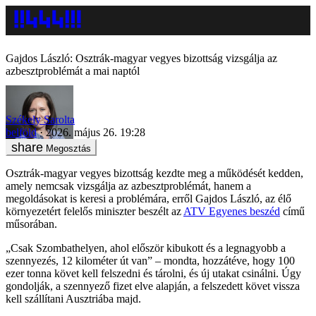
Gajdos László: Osztrák-magyar vegyes bizottság vizsgálja az
azbesztproblémát a mai naptól
Székely Sarolta
belföld
2026. május 26. 19:28
Megosztás
Osztrák-magyar vegyes bizottság kezdte meg a működését kedden,
amely nemcsak vizsgálja az azbesztproblémát, hanem a
megoldásokat is keresi a problémára, erről Gajdos László, az élő
környezetért felelős miniszter beszélt az
ATV Egyenes beszéd
című
műsorában.
„Csak Szombathelyen, ahol először kibukott és a legnagyobb a
szennyezés, 12 kilométer út van” – mondta, hozzátéve, hogy 100
ezer tonna követ kell felszedni és tárolni, és új utakat csinálni. Úgy
gondolják, a szennyező fizet elve alapján, a felszedett követ vissza
kell szállítani Ausztriába majd.