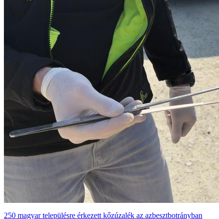
250 magyar településre érkezett kőzúzalék az azbesztbotrányban