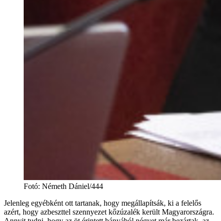
Fotó
:
Németh Dániel/444
Jelenleg egyébként ott tartanak, hogy megállapítsák, ki a felelős
azért, hogy azbeszttel szennyezet kőzúzalék került Magyarországra.
Annyit tudni, hogy az öt érintett bányából négyet már bezártak, az