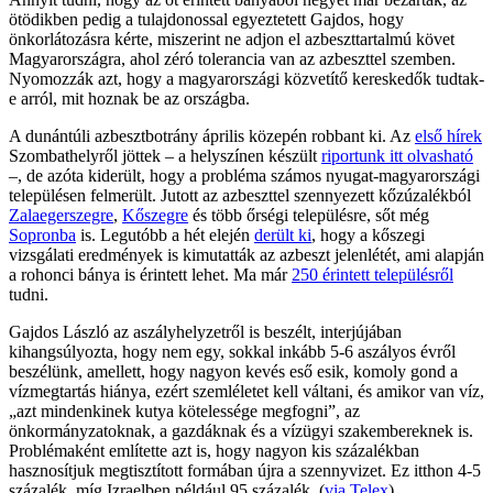
ötödikben pedig a tulajdonossal egyeztetett Gajdos, hogy
önkorlátozásra kérte, miszerint ne adjon el azbeszttartalmú követ
Magyarországra, ahol zéró tolerancia van az azbeszttel szemben.
Nyomozzák azt, hogy a magyarországi közvetítő kereskedők tudtak-
e arról, mit hoznak be az országba.
A dunántúli azbesztbotrány április közepén robbant ki. Az
első hírek
Szombathelyről jöttek – a helyszínen készült
riportunk itt olvasható
–, de azóta kiderült, hogy a probléma számos nyugat-magyarországi
településen felmerült. Jutott az azbeszttel szennyezett kőzúzalékból
Zalaegerszegre
,
Kőszegre
és több őrségi településre, sőt még
Sopronba
is. Legutóbb a hét elején
derült ki
, hogy a kőszegi
vizsgálati eredmények is kimutatták az azbeszt jelenlétét, ami alapján
a rohonci bánya is érintett lehet. Ma már
250 érintett településről
tudni.
Gajdos László az aszályhelyzetről is beszélt, interjújában
kihangsúlyozta, hogy nem egy, sokkal inkább 5-6 aszályos évről
beszélünk, amellett, hogy nagyon kevés eső esik, komoly gond a
vízmegtartás hiánya, ezért szemléletet kell váltani, és amikor van víz,
„azt mindenkinek kutya kötelessége megfogni”, az
önkormányzatoknak, a gazdáknak és a vízügyi szakembereknek is.
Problémaként említette azt is, hogy nagyon kis százalékban
hasznosítjuk megtisztított formában újra a szennyvizet. Ez itthon 4-5
százalék, míg Izraelben például 95 százalék. (
via Telex
)