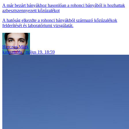
A már bezárt bányákhoz hasonlóan a rohonci bányából is hozhattak
azbesztszennyezett kőzúzalékot
A hatóság elkezdte a rohonci bányákból származó kőzúzalékok
felderítését és laboratóriumi vizsgálatát.
Herczeg Márk
katasztrófa
május 19. 18:59