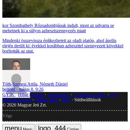
Szombathely Rózsadombjának indult, most az udvarra se
mehetnek ki a súlyos azbesztszennyezés miatt
Mindenki összevissza építkezhetett az oladi platón, ahol április
elején derült ki: évekkel korábban azbeszttel szennyezett kövekkel
borították az utat.
Tóth-Szenesi Attila
,
Németh Dániel
belföld
május 8. 9:26
GYIK
Hibát jelentek
Impresszum
Javítások kezelése
Jogi
dokumentumok
Médiaajánlat
RSS
Sütibeállítások
©
2026
Magyar Jeti Zrt.
Vége
Menü
Címlap