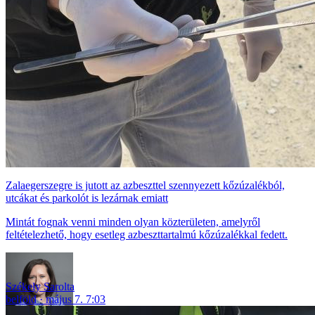
Zalaegerszegre is jutott az azbeszttel szennyezett kőzúzalékból,
utcákat és parkolót is lezárnak emiatt
Mintát fognak venni minden olyan közterületen, amelyről
feltételezhető, hogy esetleg azbeszttartalmú kőzúzalékkal fedett.
Székely Sarolta
belföld
május 7. 7:03