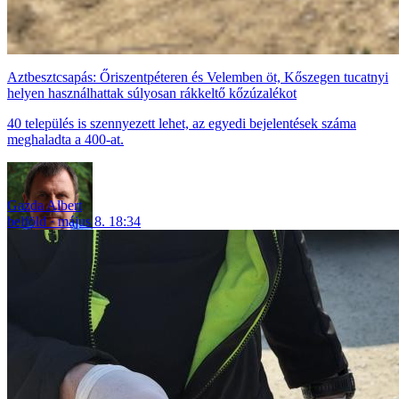
Aztbesztcsapás: Őriszentpéteren és Velemben öt, Kőszegen tucatnyi
helyen használhattak súlyosan rákkeltő kőzúzalékot
40 település is szennyezett lehet, az egyedi bejelentések száma
meghaladta a 400-at.
Gazda Albert
belföld
május 8. 18:34