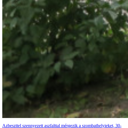
Azbeszttel szennyezett aszfalttal mérgezik a szombathelyieket, 30-