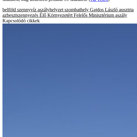
belföld
szennyvíz
aszályhelyzet
szombathely
Gajdos László
ausztria
azbesztszennyezés
Élő Környezetért Felelős Minisztérium
aszály
Kapcsolódó cikkek