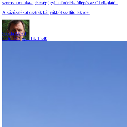
szoros a munka-egészségügyi határérték-túllépés az Oladi-platón
A kőzúzalékot osztrák bányákból szállították ide.
Gazda Albert
belföld
április 14. 15:40