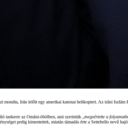
mondta, Irán lelőtt egy amerikai katonai helikoptert. Az iráni Iszlám 
lító tankerre az Ománi-öbölben, ami szerintük „
megsértette a folyamatba
génységet pedig kimentettek, miután támadás érte a Settebello nevű hajó