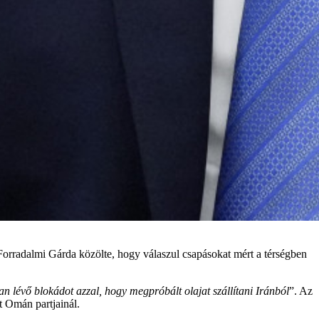
Forradalmi Gárda közölte, hogy válaszul csapásokat mért a térségben
n lévő blokádot azzal, hogy megpróbált olajat szállítani Iránból
”. Az
t Omán partjainál.