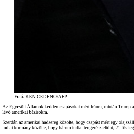
Fotó
:
KEN CEDENO/AFP
Az Egyesült Államok kedden csapásokat mért Iránra, miután Trump azt 
lévő amerikai bázisokra.
Szerdán az amerikai hadsereg közölte, hogy csapást mért egy olajszál
indiai kormány közölte, hogy három indiai tengerész eltűnt, 21 fős le