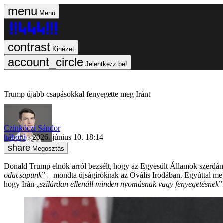
Menü
Kinézet
Jelentkezz be!
Trump újabb csapásokkal fenyegette meg Iránt
Czinkóczi Sándor
háború
2026. június 10. 18:14
Megosztás
Donald Trump elnök arról bezsélt, hogy az Egyesült Államok szerdán
odacsapunk
” – mondta újságíróknak az Ovális Irodában. Egyúttal megi
hogy Irán „
szilárdan ellenáll minden nyomásnak vagy fenyegetésnek
”