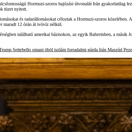
lcsfontosságú Hormuzi-szoros hajózási útvonalát Irán gyakorlatilag lezár
 tüzet nyitott.
llomásokat és radarállomásokat céloztak a Hormuzi-szoros közelében. Az
er maradt 12 órán át ivóvíz nélkül.
térségben található amerikai bázisokon, az egyik Bahreinben, a másik Jo
 Trump
Settebello
omani öböl
iszlám forradalmi gárda
Irán
Maszúd Peze