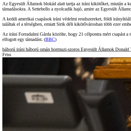
Az Egyesült Államok blokád alatt tartja az iráni kikötőket, miután a ku
támadásokra. A Settebello a nyolcadik hajó, amire az Egyesült Államok
A keddi amerikai csapások iráni védelmi rendszereket, földi irányítóá
találtak el a térségben, emiatt Sirik déli kikötővárosban több ezer emb
Az iráni Forradalmi Gárda közölte, hogy 21 célpontra mért csapást a 
elfogott egy támadást. (
BBC
)
háború
iráni háború
omán
hormuzi-szoros
Egyesült Államok
Donald
Friss