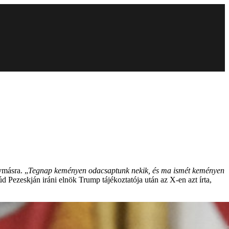
ymásra. „
Tegnap keményen odacsaptunk nekik, és ma ismét keményen
d Pezeskján iráni elnök Trump tájékoztatója után az X-en azt írta,