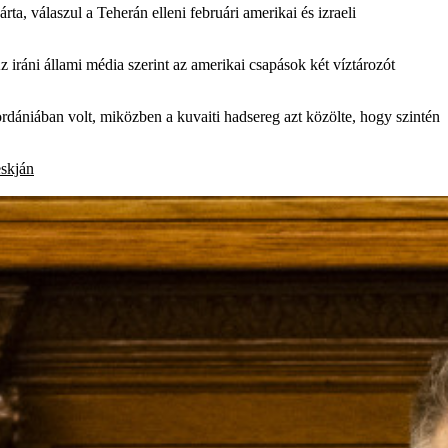
ta, válaszul a Teherán elleni februári amerikai és izraeli
 iráni állami média szerint az amerikai csapások két víztározót
rdániában volt, miközben a kuvaiti hadsereg azt közölte, hogy szintén
skján