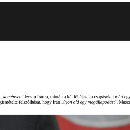
 „
keményen
” lecsap Iránra, miután a két fél éjszaka csapásokat mért eg
smételte felszólítását, hogy Irán „
írjon alá egy megállapodást
”. Maszú
.