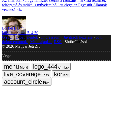
Az amerikai külügyminiszter szerint a radikális marxista rezsimek
felforgató és radikális műveleteiből lett elege az Egyesült Államok
vezetésének.
Bódog Bálint
külföld
június 5. 4:50
GYIK
Hibát jelentek
Impresszum
Javítások kezelése
Jogi
dokumentumok
Médiaajánlat
RSS
Sütibeállítások
©
2026
Magyar Jeti Zrt.
Vége
Menü
Címlap
Friss
Kör
Fiók