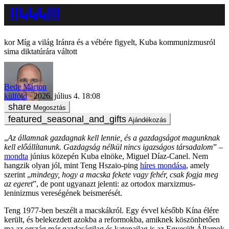
Míg a világ Iránra és a vébére figyelt, Kuba kommunizmusról
sima diktatúrára váltott
Bede Márton
külföld
2026. július 4. 18:08
Megosztás
Ajándékozás
„
Az államnak gazdagnak kell lennie, és a gazdagságot magunknak
kell előállítanunk. Gazdagság nélkül nincs igazságos társadalom
” –
mondta
június közepén Kuba elnöke, Miguel Díaz-Canel. Nem
hangzik olyan jól, mint Teng Hszaio-ping
híres mondása
, amely
szerint „
mindegy, hogy a macska fekete vagy fehér, csak fogja meg
az egeret
”, de pont ugyanazt jelenti: az ortodox marxizmus-
leninizmus vereségének beismerését.
Teng 1977-ben beszélt a macskákról. Egy évvel később Kína élére
került, és belekezdett azokba a reformokba, amiknek köszönhetően
ma az ország már gazdaságilag és katonailag is az Egyesült Államok