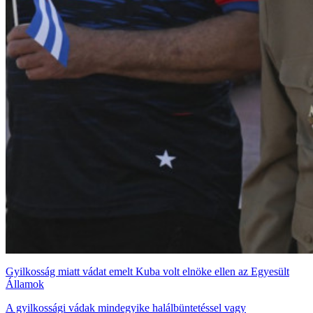
Gyilkosság miatt vádat emelt Kuba volt elnöke ellen az Egyesült
Államok
A gyilkossági vádak mindegyike halálbüntetéssel vagy