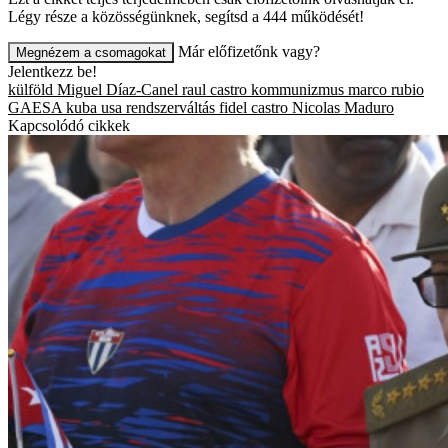
Légy része a közösségünknek, segítsd a 444 működését!
Már előfizetőnk vagy?
Megnézem a csomagokat
Jelentkezz be!
külföld
Miguel Díaz-Canel
raul castro
kommunizmus
marco rubio
GAESA
kuba
usa
rendszerváltás
fidel castro
Nicolas Maduro
Kapcsolódó cikkek