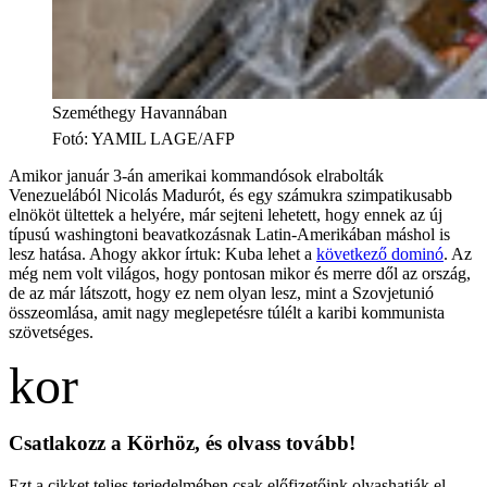
Szeméthegy Havannában
Fotó
:
YAMIL LAGE/AFP
Amikor január 3-án amerikai kommandósok elrabolták
Venezuelából Nicolás Madurót, és egy számukra szimpatikusabb
elnököt ültettek a helyére, már sejteni lehetett, hogy ennek az új
típusú washingtoni beavatkozásnak Latin-Amerikában máshol is
lesz hatása. Ahogy akkor írtuk: Kuba lehet a
következő dominó
. Az
még nem volt világos, hogy pontosan mikor és merre dől az ország,
de az már látszott, hogy ez nem olyan lesz, mint a Szovjetunió
összeomlása, amit nagy meglepetésre túlélt a karibi kommunista
szövetséges.
Csatlakozz a Körhöz, és olvass tovább!
Ezt a cikket teljes terjedelmében csak előfizetőink olvashatják el.