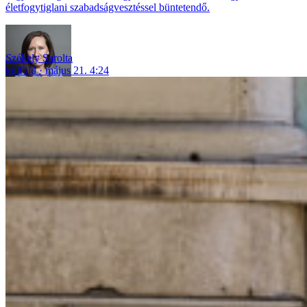
életfogytiglani szabadságvesztéssel büntetendő.
Székely Sarolta
külföld
május 21. 4:24