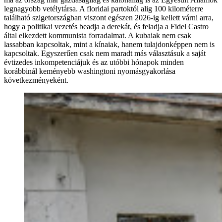
legnagyobb vetélytársa. A floridai partoktól alig 100 kilométerre
található szigetországban viszont egészen 2026-ig kellett várni arra,
hogy a politikai vezetés beadja a derekát, és feladja a Fidel Castro
által elkezdett kommunista forradalmat. A kubaiak nem csak
lassabban kapcsoltak, mint a kínaiak, hanem tulajdonképpen nem is
kapcsoltak. Egyszerűen csak nem maradt más választásuk a saját
évtizedes inkompetenciájuk és az utóbbi hónapok minden
korábbinál keményebb washingtoni nyomásgyakorlása
következményeként.