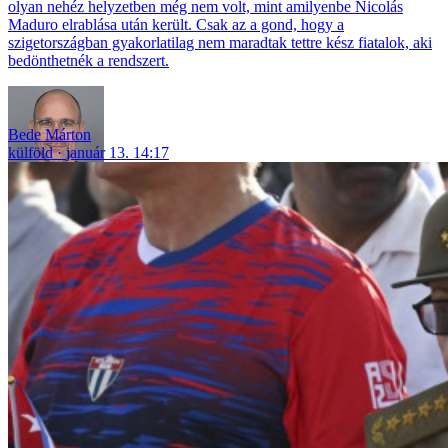
olyan nehéz helyzetben még nem volt, mint amilyenbe Nicolás
Maduro elrablása után került. Csak az a gond, hogy a
szigetországban gyakorlatilag nem maradtak tettre kész fiatalok, aki
bedönthetnék a rendszert.
Bede Márton
külföld
január 13. 14:17