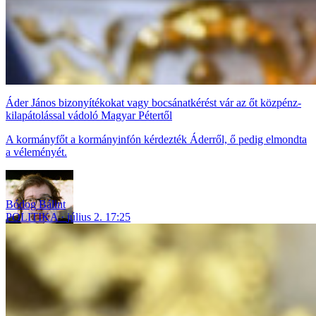
Áder János bizonyítékokat vagy bocsánatkérést vár az őt közpénz-
kilapátolással vádoló Magyar Pétertől
A kormányfőt a kormányinfón kérdezték Áderről, ő pedig elmondta
a véleményét.
Bódog Bálint
POLITIKA
július 2. 17:25