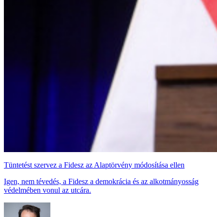
Tüntetést szervez a Fidesz az Alaptörvény módosítása ellen
Igen, nem tévedés, a Fidesz a demokrácia és az alkotmányosság
védelmében vonul az utcára.