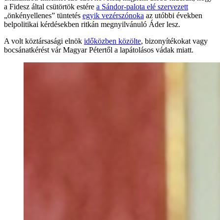
a Fidesz által csütörtök estére
a Sándor-palota elé szervezett
„önkényellenes” tüntetés
egyik vezérszónoka
az utóbbi években
belpolitikai kérdésekben ritkán megnyilvánuló Áder lesz.
A volt köztársasági elnök
időközben közölte
, bizonyítékokat vagy
bocsánatkérést vár Magyar Pétertől a lapátolásos vádak miatt.