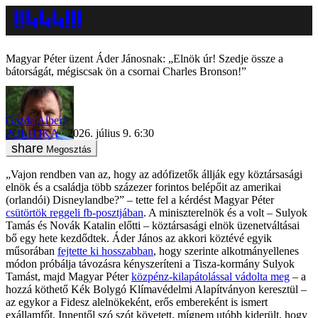
Magyar Péter üzent Áder Jánosnak: „Elnök úr! Szedje össze a
bátorságát, mégiscsak ön a csornai Charles Bronson!”
Gazda Albert
POLITIKA
2026. július 9. 6:30
Megosztás
„Vajon rendben van az, hogy az adófizetők állják egy köztársasági
elnök és a családja több százezer forintos belépőit az amerikai
(orlandói) Disneylandbe?” – tette fel a kérdést Magyar Péter
csütörtök reggeli fb-posztjában
. A miniszterelnök és a volt – Sulyok
Tamás és Novák Katalin előtti – köztársasági elnök üzenetváltásai
bő egy hete kezdődtek. Áder János az akkori köztévé egyik
műsorában
fejtette ki hosszabban
, hogy szerinte alkotmányellenes
módon próbálja távozásra kényszeríteni a Tisza-kormány Sulyok
Tamást, majd Magyar Péter
közpénz-kilapátolással vádolta meg
– a
hozzá köthető Kék Bolygó Klímavédelmi Alapítványon keresztül –
az egykor a Fidesz alelnökeként, erős embereként is ismert
exállamfőt. Innentől szó szót követett, mígnem utóbb kiderült, hogy