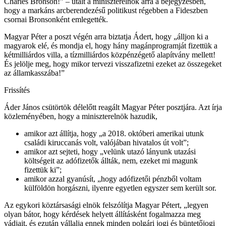
Charles Bronson!” – utalt a miniszterelnök arra a bejegyzésben,
hogy a markáns arcberendezésű politikust régebben a Fideszben
csornai Bronsonként emlegették.
Magyar Péter a poszt végén arra biztatja Ádert, hogy „álljon ki a
magyarok elé, és mondja el, hogy hány magánprogramját fizettük a
kétmilliárdos villa, a tízmilliárdos közpénzégető alapítvány mellett!
És jelölje meg, hogy mikor tervezi visszafizetni ezeket az összegeket
az államkasszába!”
Frissítés
Áder János csütörtök délelőtt reagált Magyar Péter posztjára. Azt írja
közleményében, hogy a miniszterelnök hazudik,
amikor azt állítja, hogy „a 2018. októberi amerikai utunk
családi kiruccanás volt, valójában hivatalos út volt”;
amikor azt sejteti, hogy „velünk utazó lányunk utazási
költségeit az adófizetők állták, nem, ezeket mi magunk
fizettük ki”;
amikor azzal gyanúsít, „hogy adófizetői pénzből voltam
külföldön horgászni, ilyenre egyetlen egyszer sem került sor.
Az egykori köztársasági elnök felszólítja Magyar Pétert, „legyen
olyan bátor, hogy kérdések helyett állításként fogalmazza meg
vádjait, és ezután vállalja ennek minden polgári jogi és büntetőjogi