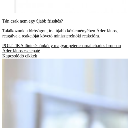
Tán csak nem egy újabb frissítés?
Találkozunk a bíróságon, írta újabb közleményében Áder János,
reagálva a reakcióját követő miniszterelnöki reakcióra.
POLITIKA
tüntetés
önkény
magyar péter
csornai charles bronson
Áder János
csetepaté
Kapcsolódó cikkek