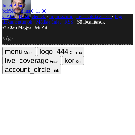
Inkei Bence
belföld
július 6. 11:36
GYIK
Hibát jelentek
Impresszum
Javítások kezelése
Jogi
dokumentumok
Médiaajánlat
RSS
Sütibeállítások
©
2026
Magyar Jeti Zrt.
Vége
Menü
Címlap
Friss
Kör
Fiók