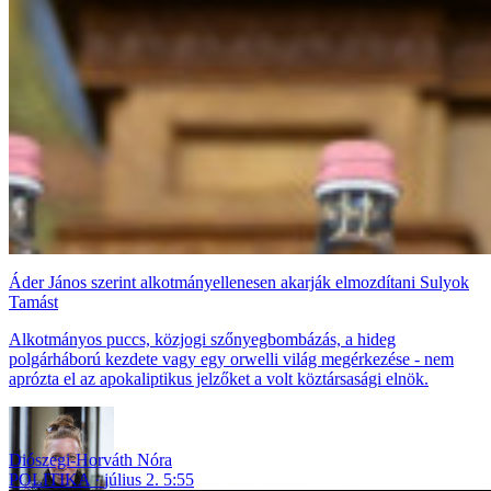
Áder János szerint alkotmányellenesen akarják elmozdítani Sulyok
Tamást
Alkotmányos puccs, közjogi szőnyegbombázás, a hideg
polgárháború kezdete vagy egy orwelli világ megérkezése - nem
aprózta el az apokaliptikus jelzőket a volt köztársasági elnök.
Diószegi-Horváth Nóra
POLITIKA
július 2. 5:55