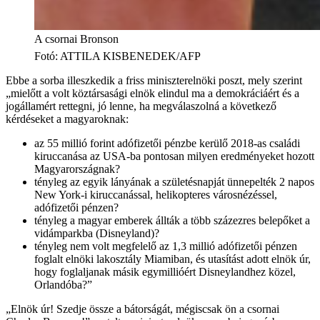
A csornai Bronson
Fotó
:
ATTILA KISBENEDEK/AFP
Ebbe a sorba illeszkedik a friss miniszterelnöki poszt, mely szerint
„mielőtt a volt köztársasági elnök elindul ma a demokráciáért és a
jogállamért rettegni, jó lenne, ha megválaszolná a következő
kérdéseket a magyaroknak:
az 55 millió forint adófizetői pénzbe kerülő 2018-as családi
kiruccanása az USA-ba pontosan milyen eredményeket hozott
Magyarországnak?
tényleg az egyik lányának a születésnapját ünnepelték 2 napos
New York-i kiruccanással, helikopteres városnézéssel,
adófizetői pénzen?
tényleg a magyar emberek állták a több százezres belepőket a
vidámparkba (Disneyland)?
tényleg nem volt megfelelő az 1,3 millió adófizetői pénzen
foglalt elnöki lakosztály Miamiban, és utasítást adott elnök úr,
hogy foglaljanak másik egymillióért Disneylandhez közel,
Orlandóba?”
„Elnök úr! Szedje össze a bátorságát, mégiscsak ön a csornai