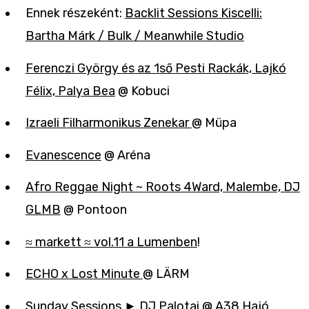
Ennek részeként:
Backlit Sessions Kiscelli:
Bartha Márk / Bulk / Meanwhile Studio
Ferenczi György és az 1ső Pesti Rackák, Lajkó
Félix, Palya Bea
@ Kobuci
Izraeli Filharmonikus Zenekar
@ Müpa
Evanescence
@ Aréna
Afro Reggae Night ~ Roots 4Ward, Malembe, DJ
GLMB
@ Pontoon
≈ markett ≈ vol.11 a Lumenben
!
ECHO x Lost Minute
@ LÄRM
Sunday Sessions ► DJ Palotai
@ A38 Hajó