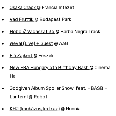
Osaka Crack
@ Francia Intézet
Vad Fruttik
@ Budapest Park
Hobo // Vadászat 35
@ Barba Negra Track
Weval (Live) + Guest
@ A38
Elő Zajkert
@ Fészek
New ERA Hungary 5th Birthday Bash
@ Cinema
Hall
Godgiven Album Spoiler Show! feat. HBASB +
LanternI
@ Robot
KHJ (kaukázus, kafkaz)
@ Hunnia