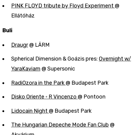
PINK FLOYD tribute by Floyd Experiment
@
Ellátóház
Buli
Draugr
@ LÄRM
Spherical Dimension & Goázis pres:
Overnight w/
YaraKaviam
@ Supersonic
RadiOzora in the Park
@ Budapest Park
Disko Oriente ◦ R Vincenzo
@ Pontoon
Lidocain Night
@ Budapest Park
The Hungarian Depeche Mode Fan Club
@
Akvárium