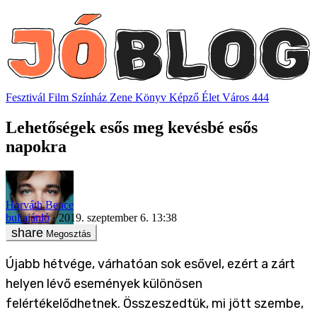
Fesztivál
Film
Színház
Zene
Könyv
Képző
Élet
Város
444
Lehetőségek esős meg kevésbé esős
napokra
Horváth Bence
buliajánló
2019. szeptember 6. 13:38
Megosztás
Újabb hétvége, várhatóan sok esővel, ezért a zárt
helyen lévő események különösen
felértékelődhetnek. Összeszedtük, mi jött szembe,