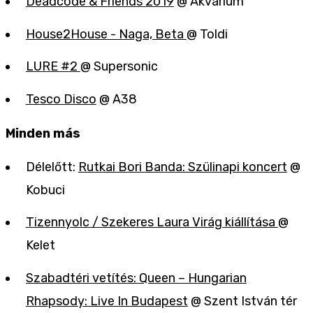
Deadcode & Friends 2019
@ Akvárium
House2House - Naga, Beta
@ Toldi
LURE #2
@ Supersonic
Tesco Disco
@ A38
Minden más
Délelőtt:
Rutkai Bori Banda: Szülinapi koncert
@
Kobuci
Tizennyolc / Szekeres Laura Virág kiállítása
@
Kelet
Szabadtéri vetítés: Queen – Hungarian
Rhapsody: Live In Budapest
@ Szent István tér