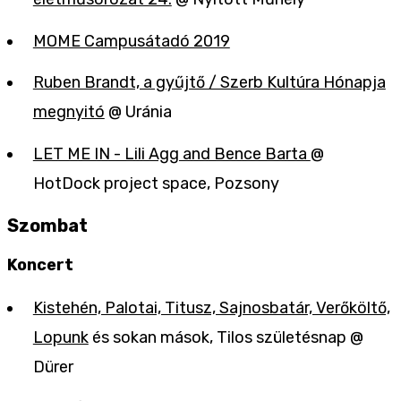
MOME Campusátadó 2019
Ruben Brandt, a gyűjtő / Szerb Kultúra Hónapja
megnyitó
@ Uránia
LET ME IN - Lili Agg and Bence Barta
@
HotDock project space, Pozsony
Szombat
Koncert
Kistehén, Palotai, Titusz, Sajnosbatár, Verőköltő,
Lopunk
és sokan mások, Tilos születésnap @
Dürer