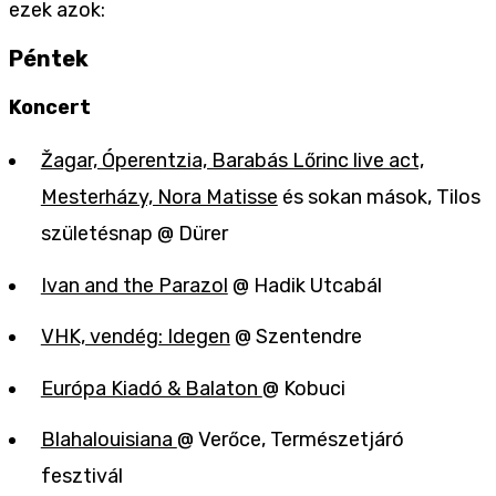
ezek azok:
Péntek
Koncert
Žagar, Óperentzia, Barabás Lőrinc live act,
Mesterházy, Nora Matisse
és sokan mások, Tilos
születésnap @ Dürer
Ivan and the Parazol
@ Hadik Utcabál
VHK, vendég: Idegen
@ Szentendre
Európa Kiadó & Balaton
@ Kobuci
Blahalouisiana
@ Verőce, Természetjáró
fesztivál