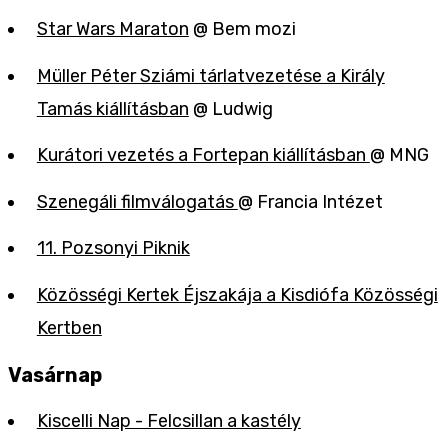
Star Wars Maraton
@ Bem mozi
Müller Péter Sziámi tárlatvezetése a Király
Tamás kiállításban
@ Ludwig
Kurátori vezetés a Fortepan kiállításban
@ MNG
Szenegáli filmválogatás
@ Francia Intézet
11. Pozsonyi Piknik
Közösségi Kertek Éjszakája a Kisdiófa Közösségi
Kertben
Vasárnap
Kiscelli Nap - Felcsillan a kastély