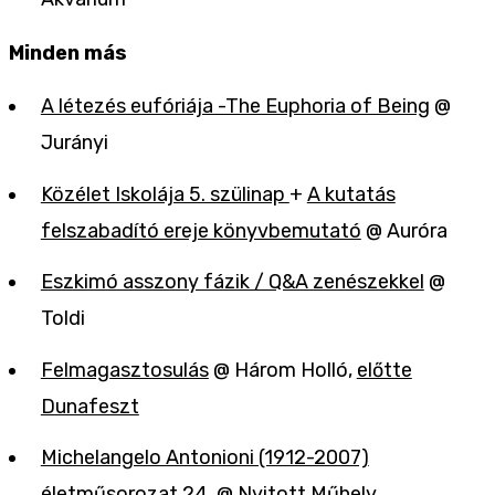
Minden más
A létezés eufóriája -The Euphoria of Being
@
Jurányi
Közélet Iskolája 5. szülinap
+
A kutatás
felszabadító ereje könyvbemutató
@ Auróra
Eszkimó asszony fázik / Q&A zenészekkel
@
Toldi
Felmagasztosulás
@ Három Holló,
előtte
Dunafeszt
Michelangelo Antonioni (1912-2007)
életműsorozat 24.
@ Nyitott Műhely