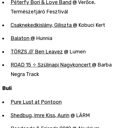
Péterfy Bori & Love Band
@ Verőce,
Természetjáró Fesztivál
Csaknekedkislány, Giliszta
@ Kobuci Kert
Balaton
@ Hunnia
TÖRZS /// Ben Leavez
@ Lumen
ROAD 15 ✧ Szülinapi Nagykoncert
@ Barba
Negra Track
Buli
Pure Lust at Pontoon
Shedbug, Imre Kiss, Aurin
@ LÄRM