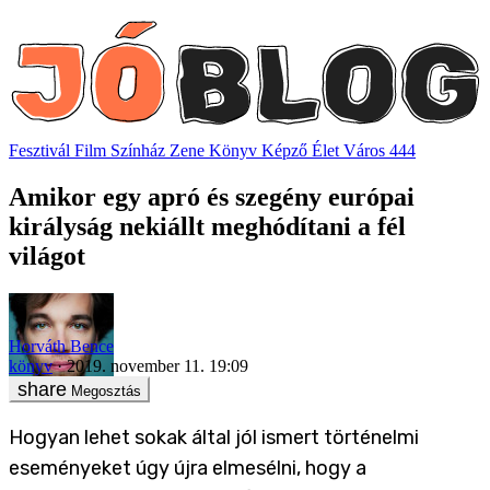
Fesztivál
Film
Színház
Zene
Könyv
Képző
Élet
Város
444
Amikor egy apró és szegény európai
királyság nekiállt meghódítani a fél
világot
Horváth Bence
könyv
2019. november 11. 19:09
Megosztás
Hogyan lehet sokak által jól ismert történelmi
eseményeket úgy újra elmesélni, hogy a