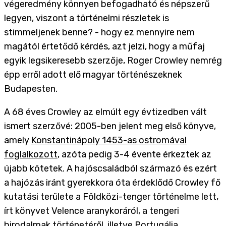
végeredmény könnyen befogadható és népszerű
legyen, viszont a történelmi részletek is
stimmeljenek benne? - hogy ez mennyire nem
magától értetődő kérdés, azt jelzi, hogy a műfaj
egyik legsikeresebb szerzője, Roger Crowley nemrég
épp erről adott elő magyar történészeknek
Budapesten.
A 68 éves Crowley az elmúlt egy évtizedben vált
ismert szerzővé: 2005-ben jelent meg első könyve,
amely
Konstantinápoly 1453-as ostromával
foglalkozott
, azóta pedig 3-4 évente érkeztek az
újabb kötetek. A hajóscsaládból származó és ezért
a hajózás iránt gyerekkora óta érdeklődő Crowley fő
kutatási területe a Földközi-tenger történelme lett,
írt könyvet Velence aranykoráról, a tengeri
birodalmak történetéről, illetve Portugália