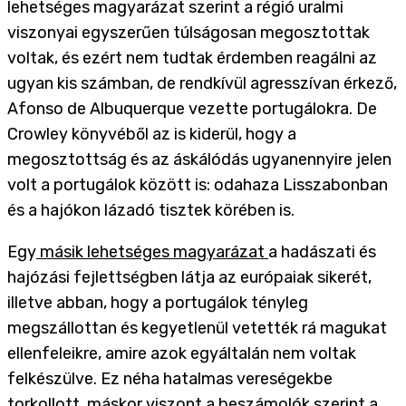
lehetséges magyarázat szerint a régió uralmi
viszonyai egyszerűen túlságosan megosztottak
voltak, és ezért nem tudtak érdemben reagálni az
ugyan kis számban, de rendkívül agresszívan érkező,
Afonso de Albuquerque vezette portugálokra. De
Crowley könyvéből az is kiderül, hogy a
megosztottság és az áskálódás ugyanennyire jelen
volt a portugálok között is: odahaza Lisszabonban
és a hajókon lázadó tisztek körében is.
Egy
másik lehetséges magyarázat
a hadászati és
hajózási fejlettségben látja az európaiak sikerét,
illetve abban, hogy a portugálok tényleg
megszállottan és kegyetlenül vetették rá magukat
ellenfeleikre, amire azok egyáltalán nem voltak
felkészülve. Ez néha hatalmas vereségekbe
torkollott, máskor viszont a beszámolók szerint a