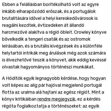
Ebben a felállásban borítékolható volt az egyre
inkább elharapózódó erőszak, és a portugálok
brutalitására idővel a helyi kereskedővárosok is
reagálni kezdtek, évtizedeken át állandó
harcmezővé alakítva a régió öbleit. Crowley könyve
bővelkedik a tengeri csaták és az ostromok
leírásában, és a brutális kivégzések és a különféle
helytartói intrikák meg árulások még azok számára
is élvezhetővé teszik a könyvet, akik eddig kevéssé
olvastak hagyományos történészi munkákat.
A Hódítók egyik legnagyobb kérdése, hogy hogyan
volt képes az alig pár hajóval megjelenő portugál
flotta az uralma alá hajtani az egész régiót. Mint a
könyv kritikáiban
rendre megjegyzik
, ez a kérdés
régóta foglalkoztatja a történészeket: az egyik