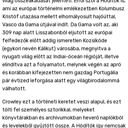
világ összeakadását jelenteti. Erről szól a Hódítók is,
ami az európai történelmi emlékezetben Kolumbusz
Kristóf utazása mellett elhomályosult hajóúttal,
Vasco da Gama útjával indít. Da Gama volt az, aki
309 nap alatt Lisszabonból eljutott az európai
felfedezők előtt addig ismeretlen Kozsíkóde
(egykori nevén Kálikut) városába, megnyitva a
nyugati világ előtt az Indiai-óceán régióját, illetve
elindítva azt a folyamatot, melynek végén az apró
és korábban kifejezetten nem gazdag Portugália
pár évtized leforgása alatt egy világbirodalommá
válhatott.
Crowley ezt a történeti keretet veszi alapul, és ezt
tölti fel személyes sztorikkal, melyeket
könyvtárakban és archívumokban heverő naplókból
és levelekből gyűjtött össze. A Hódítók így nemcsak