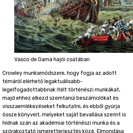
Vasco de Gama hajói csatában
Crowley munkamódszere, hogy fogja az adott
témáról elérhető legaktuálisabb-
legelfogadottabbnak ítélt történészi munkákat,
majd ehhez elkezd szemtanúi beszámolókat és
visszaemlékezéseket felkutatni, és ebből gyúrja
össze könyveit, melyeket saját bevallása szerint is
hídnak szán az akadémiai történészi munka és a
szórakoztató ismeretterjesztés közé. Elmondása