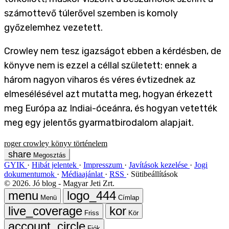
számottevő túlerővel szemben is komoly
győzelemhez vezetett.
Crowley nem tesz igazságot ebben a kérdésben, de
könyve nem is ezzel a céllal született: ennek a
három nagyon viharos és véres évtizednek az
elmesélésével azt mutatta meg, hogyan érkezett
meg Európa az Indiai-óceánra, és hogyan vetették
meg egy jelentős gyarmatbirodalom alapjait.
roger crowley
könyv
történelem
Megosztás
GYIK
Hibát jelentek
Impresszum
Javítások kezelése
Jogi
dokumentumok
Médiaajánlat
RSS
Sütibeállítások
©
2026
. Jó blog - Magyar Jeti Zrt.
Menü
Címlap
Friss
Kör
Fiók