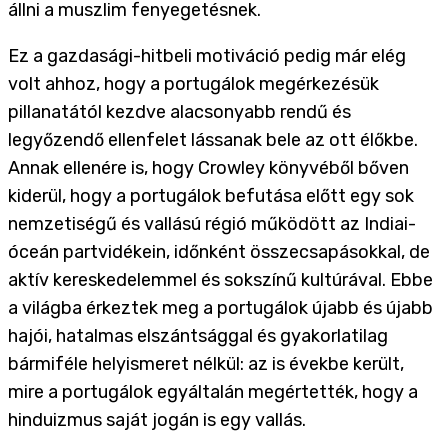
állni a muszlim fenyegetésnek.
Ez a gazdasági-hitbeli motiváció pedig már elég
volt ahhoz, hogy a portugálok megérkezésük
pillanatától kezdve alacsonyabb rendű és
legyőzendő ellenfelet lássanak bele az ott élőkbe.
Annak ellenére is, hogy Crowley könyvéből bőven
kiderül, hogy a portugálok befutása előtt egy sok
nemzetiségű és vallású régió működött az Indiai-
óceán partvidékein, időnként összecsapásokkal, de
aktív kereskedelemmel és sokszínű kultúrával. Ebbe
a világba érkeztek meg a portugálok újabb és újabb
hajói, hatalmas elszántsággal és gyakorlatilag
bármiféle helyismeret nélkül: az is évekbe került,
mire a portugálok egyáltalán megértették, hogy a
hinduizmus saját jogán is egy vallás.