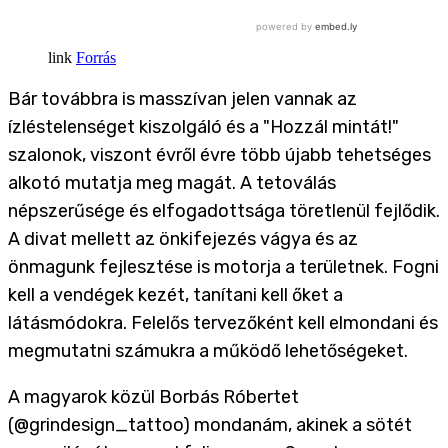
Forrás
Bár továbbra is masszívan jelen vannak az
ízléstelenséget kiszolgáló és a "Hozzál mintát!"
szalonok, viszont évről évre több újabb tehetséges
alkotó mutatja meg magát. A tetoválás
népszerűsége és elfogadottsága töretlenül fejlődik.
A divat mellett az önkifejezés vágya és az
önmagunk fejlesztése is motorja a területnek. Fogni
kell a vendégek kezét, tanítani kell őket a
látásmódokra. Felelős tervezőként kell elmondani és
megmutatni számukra a működő lehetőségeket.
A magyarok közül Borbás Róbertet
(@grindesign_tattoo) mondanám, akinek a sötét