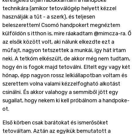
keresgélés útján rábukkantam a handpoke
technikára (amikor tetoválógép helyett kézzel
használják a tűt - a szerk), és teljesen
beleszerettem! Csomó handpokert megnéztem
külföldön s itthon is, mire ráakadtam @mimcza-ra. Ő
az elsők között volt, aki nálunk elkezdte ezt a
műfajt, nagyon tetszettek a munkái, így hát írtam
neki. A tetkóm elkészült, de akkor még nem tudtam,
hogy én is fogok majd tetoválni. Eltelt egy vagy két
hónap, épp nagyon rossz lelkiállapotban voltam és
szerettem volna valami kézzelfogható alkotást
csinálni. És akkor valahogy a semmiből jött egy
sugallat, hogy nekem ki kell próbálnom a handpoke-
ot.
Első körben csak barátokat és ismerősöket
tetováltam. Aztán az egyikük bemutatott a