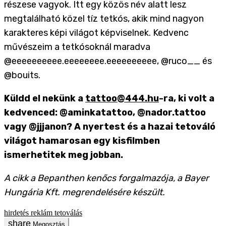
részese vagyok. Itt egy közös név alatt lesz
megtalálható közel tíz tetkós, akik mind nagyon
karakteres képi világot képviselnek. Kedvenc
művészeim a tetkósoknál maradva
@eeeeeeeeee.eeeeeeee.eeeeeeeeee, @ruco__ és
@bouits.
Küldd el nekünk a
tattoo@444.hu
-ra, ki volt a
kedvenced: @aminkatattoo, @nador.tattoo
vagy @jjjanon? A nyertest és a hazai tetováló
világot hamarosan egy kisfilmben
ismerhetitek meg jobban.
A cikk a Bepanthen kenőcs forgalmazója, a Bayer
Hungária Kft. megrendelésére készült.
hirdetés
reklám
tetoválás
Megosztás