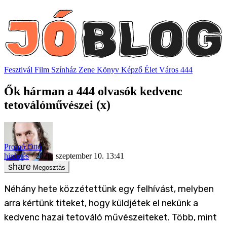
Fesztivál
Film
Színház
Zene
Könyv
Képző
Élet
Város
444
Ők hárman a 444 olvasók kedvenc
tetoválóművészei (x)
Promó Ottó
hirdetés
2020. szeptember 10. 13:41
Megosztás
Néhány hete közzétettünk egy felhívást, melyben
arra kértünk titeket, hogy küldjétek el nekünk a
kedvenc hazai tetováló művészeiteket. Több, mint