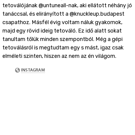
tetoválójának @untuneall-nak, aki ellátott néhány jó
tanáccsal, és elirányított a @knuckleup.budapest
csapathoz. Másfél évig voltam náluk gyakornok,
majd egy rövid ideig tetováló. Ez idő alatt sokat
tanultam tőlük minden szempontból. Még a gépi
tetoválásról is megtudtam egy s mást, igaz csak
elméleti szinten, hiszen az nem az én világom.