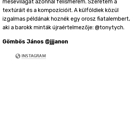
mesevilágát azonnal felismerem. Szeretem a
textúráit és a kompozícióit. A külföldiek közül
izgalmas példának hoznék egy orosz fiatalembert,
aki a barokk minták újraértelmezője: @tonytych.
Gömbös János @jjjanon