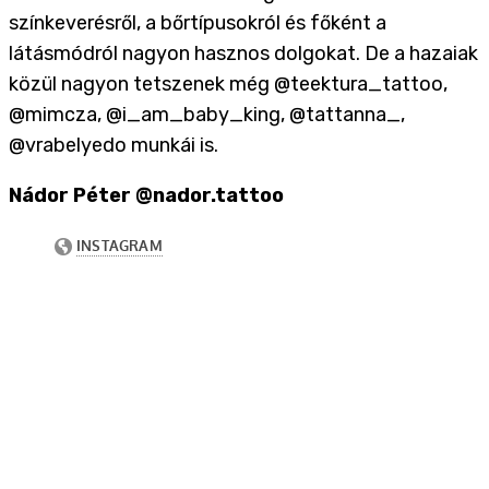
színkeverésről, a bőrtípusokról és főként a
látásmódról nagyon hasznos dolgokat. De a hazaiak
közül nagyon tetszenek még @teektura_tattoo,
@mimcza, @i_am_baby_king, @tattanna_,
@vrabelyedo munkái is.
Nádor Péter @nador.tattoo