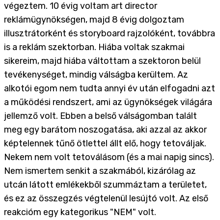
végeztem. 10 évig voltam art director
reklámügynökségen, majd 8 évig dolgoztam
illusztrátorként és storyboard rajzolóként, továbbra
is a reklám szektorban. Hiába voltak szakmai
sikereim, majd hiába váltottam a szektoron belül
tevékenységet, mindig válságba kerültem. Az
alkotói egom nem tudta annyi év után elfogadni azt
a működési rendszert, ami az ügynökségek világára
jellemző volt. Ebben a belső válságomban talált
meg egy barátom noszogatása, aki azzal az akkor
képtelennek tűnő ötlettel állt elő, hogy tetováljak.
Nekem nem volt tetoválásom (és a mai napig sincs).
Nem ismertem senkit a szakmából, kizárólag az
utcán látott emlékekből szummáztam a területet,
és ez az összegzés végtelenül lesújtó volt. Az első
reakcióm egy kategorikus "NEM" volt.