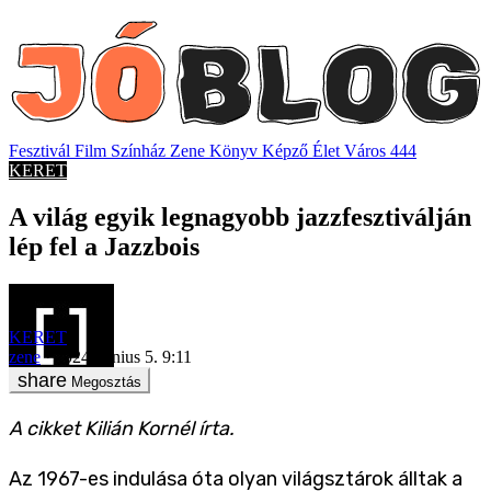
Fesztivál
Film
Színház
Zene
Könyv
Képző
Élet
Város
444
KERET
A világ egyik legnagyobb jazzfesztiválján
lép fel a Jazzbois
KERET
zene
2024. június 5. 9:11
Megosztás
A cikket Kilián Kornél írta.
Az 1967-es indulása óta olyan világsztárok álltak a