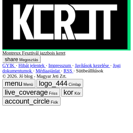
Montreux Fesztivál
jazzbois
keret
Megosztás
GYIK
Hibát jelentek
Impresszum
Javítások kezelése
Jogi
dokumentumok
Médiaajánlat
RSS
Sütibeállítások
©
2026
. Jó blog - Magyar Jeti Zrt.
Menü
Címlap
Friss
Kör
Fiók