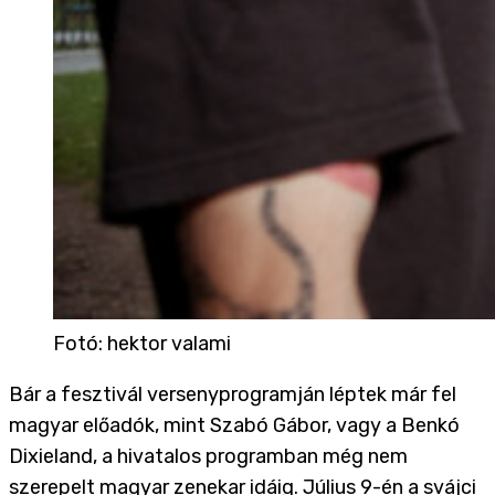
Fotó
:
hektor valami
Bár a fesztivál versenyprogramján léptek már fel
magyar előadók, mint Szabó Gábor, vagy a Benkó
Dixieland, a hivatalos programban még nem
szerepelt magyar zenekar idáig.
Július 9-én
a svájci