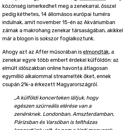
közönség ismerkedhet meg a zenekarral, ősszel
pedig kéthetes, 14 állomásos európai turnéra
indulnak, amit november 15-én az Akváriumban
zárnak a makrohang zenekar társaságában, akikkel
már a blogon is sokszor foglalkoztunk.
Ahogy azt az After műsorában is
elmondták
, a
zenekar egyre több embert érdekel külföldön: az
elmúlt időszakban online havonta átlagosan
egymillió alkalommal streamelték őket, ennek
csupán 2%-a érkezett Magyarországról.
„A külföldi koncerteken látjuk, hogy
egészen szürreális elérése van a
zenénknek. Londonban, Amszterdamban,
Párizsban és Varsóban is teltházas