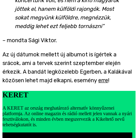
koncertünk volt, és nem a kinti magyarok
jöttek el, hanem külföldi rajongók. Most
sokat megyünk külföldre, megnézzük,
meddig lehet ezt feljebb tornászni”
– mondta Sági Viktor.
Az új dátumok mellett új albumot is ígértek a
srácok, ami a tervek szerint szeptember elején
érkezik. A bandát legközelebb Egerben, a Kalákával
közösen lehet majd elkapni, esemény
erre
!
KERET
A KERET az ország meghatározó alternatív könnyűzenei
platformja. Az online magazin és rádió mellett jelen vannak a nyári
fesztiválokon, és minden évben megszervezik a Kikeltető nevű
tehetségkutatót is.