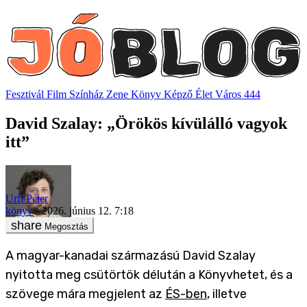
Fesztivál
Film
Színház
Zene
Könyv
Képző
Élet
Város
444
David Szalay: „Örökös kívülálló vagyok
itt”
Urfi Péter
könyv
2026. június 12. 7:18
Megosztás
A magyar-kanadai származású David Szalay
nyitotta meg csütörtök délután a Könyvhetet, és a
szövege mára megjelent az
ÉS-ben
, illetve