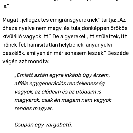
is.”
Magát „jellegzetes emigránsgyereknek” tartja: „Az
óhaza nyelve nem megy, és tulajdonképpen örökös
kívülálló vagyok itt.” De a gyerekei „itt születtek, itt
nőnek fel, hamisítatlan helybeliek, anyanyelvi
beszélők, amilyen én már sohasem leszek.” Beszéde
végén azt mondta:
„Emiatt aztán egyre inkább úgy érzem,
afféle egygenerációs rendellenesség
vagyok, az elődeim és az utódaim is
magyarok, csak én magam nem vagyok
rendes magyar.
Csupán egy vargabetű.