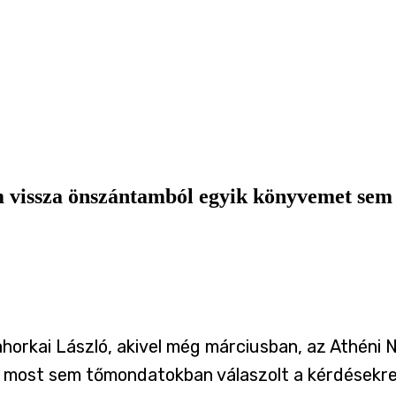
 vissza önszántamból egyik könyvemet sem
orkai László, akivel még márciusban, az Athéni N
en most sem tőmondatokban válaszolt a kérdésekr