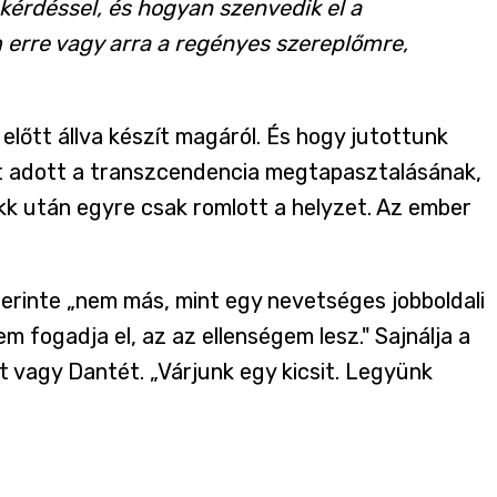
érdéssel, és hogyan szenvedik el a
 erre vagy arra a regényes szereplőmre,
lőtt állva készít magáról. És hogy jutottunk
pot adott a transzcendencia megtapasztalásának,
k után egyre csak romlott a helyzet. Az ember
szerinte „nem más, mint egy nevetséges jobboldali
m fogadja el, az az ellenségem lesz." Sajnálja a
t vagy Dantét. „Várjunk egy kicsit. Legyünk