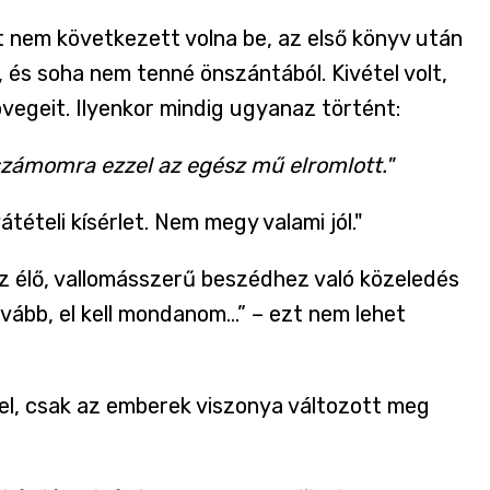
t nem következett volna be, az első könyv után
, és soha nem tenné önszántából. Kivétel volt,
zövegeit. Ilyenkor mindig ugyanaz történt:
 számomra ezzel az egész mű elromlott."
átételi kísérlet. Nem megy valami jól."
 élő, vallomásszerű beszédhez való közeledés
ább, el kell mondanom...” – ezt nem lehet
el, csak az emberek viszonya változott meg