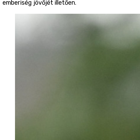
emberiség jövőjét illetően.