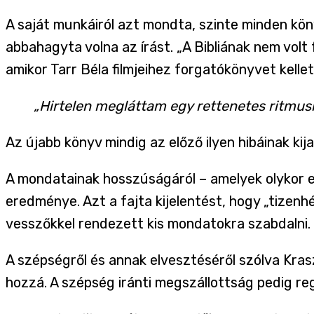
A saját munkáiról azt mondta, szinte minden kö
abbahagyta volna az írást. „A Bibliának nem volt
amikor Tarr Béla filmjeihez forgatókönyvet kellet
„Hirtelen megláttam egy rettenetes ritmush
Az újabb könyv mindig az előző ilyen hibáinak kija
A mondatainak hosszúságáról – amelyek olykor e
eredménye. Azt a fajta kijelentést, hogy „tizen
vesszőkkel rendezett kis mondatokra szabdalni.
A szépségről és annak elvesztéséről szólva Kra
hozzá. A szépség iránti megszállottság pedig regé