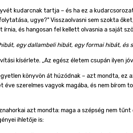
nyvét kudarcnak tartja – és ha ez a kudarcsoroza
 folytatása, ugye?" Visszaolvasni sem szokta őket
t írnia, és hangosan fel kellett olvasnia a saját s
ibát, egy dallambeli hibát, egy formai hibát, és
vítási kísérlete. „Az egész életem csupán ilyen jóv
gyetlen könyvön át húzódnak – azt mondta, ez az
hét éve szerelmes vagyok magába, és nem bírom tov
sznahorkai azt mondta: maga a szépség nem tűnt 
nyei ihletője is: