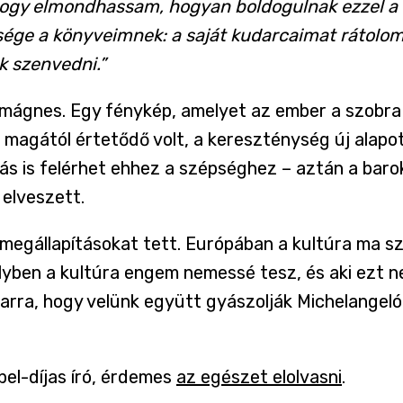
ogy elmondhassam, hogyan boldogulnak ezzel a k
sége a könyveimnek: a saját kudarcaimat rátolom
k szenvedni.”
mágnes. Egy fénykép, amelyet az ember a szobra e
te magától értetődő volt, a kereszténység új ala
s is felérhet ehhez a szépséghez – aztán a barok
 elveszett.
kai megállapításokat tett. Európában a kultúra ma 
elyben a kultúra engem nemessé tesz, és aki ezt ne
 arra, hogy velünk együtt gyászolják Michelangeló
el-díjas író, érdemes
az egészet elolvasni
.