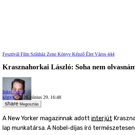
Fesztivál
Film
Színház
Zene
Könyv
Képző
Élet
Város
444
Krasznahorkai László: Soha nem olvasnám
Inkei Bence
könyv
2026. június 29. 16:48
Megosztás
A New Yorker magazinnak adott
interjút
Krasznah
lap munkatársa. A Nobel-díjas író természetes