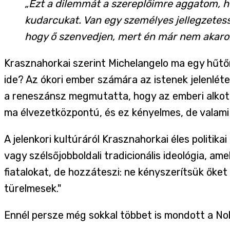
„Ezt a dilemmát a szereplőimre aggatom, h
kudarcukat. Van egy személyes jellegzetes
hogy ő szenvedjen, mert én már nem akaro
Krasznahorkai szerint Michelangelo ma egy hűtő
ide? Az ókori ember számára az istenek jelenlé
a reneszánsz megmutatta, hogy az emberi alkotá
ma élvezetközpontú, és ez kényelmes, de valami
A jelenkori kultúráról Krasznahorkai éles politi
vagy szélsőjobboldali tradicionális ideológia, am
fiatalokat, de hozzáteszi: ne kényszerítsük őket
türelmesek."
Ennél persze még sokkal többet is mondott a Nob