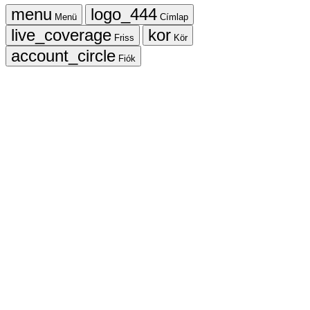
Menü
Címlap
Friss
Kör
Fiók