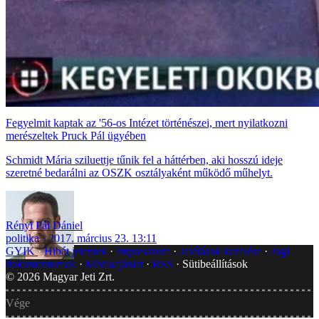
Fegyelmit kaptak az '56-os Intézet történészei, mert nyilatkozni
merészeltek Pruck Pál ügyében
Schmidt Mária sziluettje tűnik fel a háttérben, aki hosszú ideje
szeretné bedarálni az OSZK osztályaként működő műhelyt.
Rényi Pál Dániel
politika
2017. március 23. 13:11
GYIK
Hibát jelentek
Impresszum
Javítások kezelése
Jogi
dokumentumok
Médiaajánlat
RSS
Sütibeállítások
©
2026
Magyar Jeti Zrt.
Vége