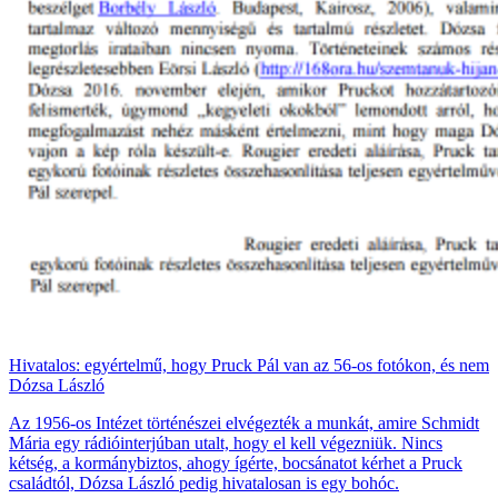
Hivatalos: egyértelmű, hogy Pruck Pál van az 56-os fotókon, és nem
Dózsa László
Az 1956-os Intézet történészei elvégezték a munkát, amire Schmidt
Mária egy rádióinterjúban utalt, hogy el kell végezniük. Nincs
kétség, a kormánybiztos, ahogy ígérte, bocsánatot kérhet a Pruck
családtól, Dózsa László pedig hivatalosan is egy bohóc.