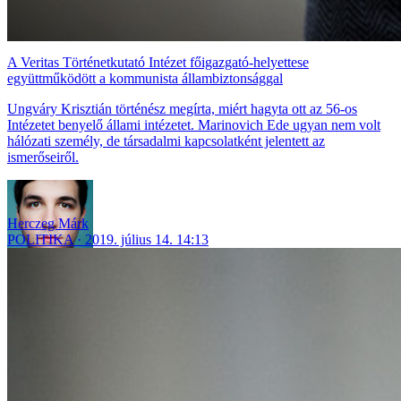
A Veritas Történetkutató Intézet főigazgató-helyettese
együttműködött a kommunista állambiztonsággal
Ungváry Krisztián történész megírta, miért hagyta ott az 56-os
Intézetet benyelő állami intézetet. Marinovich Ede ugyan nem volt
hálózati személy, de társadalmi kapcsolatként jelentett az
ismerőseiről.
Herczeg Márk
POLITIKA
2019. július 14. 14:13