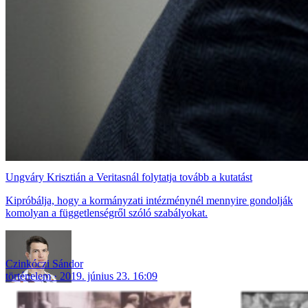
Ungváry Krisztián a Veritasnál folytatja tovább a kutatást
Kipróbálja, hogy a kormányzati intézménynél mennyire gondolják
komolyan a függetlenségről szóló szabályokat.
Czinkóczi Sándor
történelem
2019. június 23. 16:09