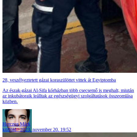
28, veszélyeztetett gázai koraszülöttet vittek át Egyiptomba
Az észak-gázai Al-Sifa kórházban több csecsemő is meghalt, miután
az inkubátoraik leálltak az egészségügyi szolgáltatások összeomlása
közben.
Herczeg Márk
külföld
2023. november 20. 19:52