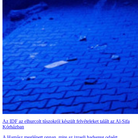
Az IDF az elhurcolt túszokról készült felvételeket talált az Al-Sifa
Kórházban
A Hamász meglépett onnan, mire az izraeli hadsereg odaért.