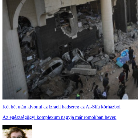
Két hét után kivonul az izraeli hadsereg az Al-Sifa kórházból
Az egészségügyi komplexum nagyja már romokban hever.