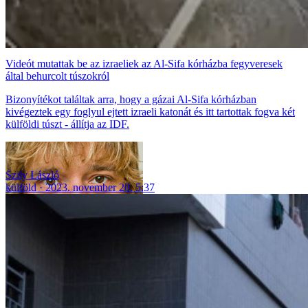
Videót mutattak be az izraeliek az Al-Sifa kórházba fegyveresek
által behurcolt túszokról
Bizonyítékot találtak arra, hogy a gázai Al-Sifa kórházban
kivégeztek egy foglyul ejtett izraeli katonát és itt tartottak fogva két
külföldi túszt - állítja az IDF.
Szily László
külföld
2023. november 20. 5:37