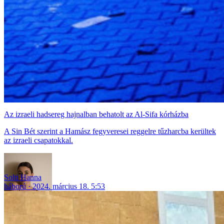
Az izraeli hadsereg hajnalban behatolt az Al-Sifa kórházba
A Sin Bét szerint a Hamász fegyveresei reggelre tűzharcba kerültek
az izraeli csapatokkal.
Solti Hanna
háború
2024. március 18. 5:53