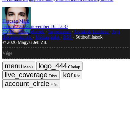
Herczeg Márk
háború
2023. november 16. 13:37
GYIK
Hibát jelentek
Impresszum
Javítások kezelése
Jogi
dokumentumok
Médiaajánlat
RSS
Sütibeállítások
©
2026
Magyar Jeti Zrt.
Vége
Menü
Címlap
Friss
Kör
Fiók