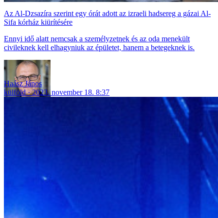
Az Al-Dzsazíra szerint egy órát adott az izraeli hadsereg a gázai Al-
Sifa kórház kiürítésére
Ennyi idő alatt nemcsak a személyzetnek és az oda menekült
civileknek kell elhagyniuk az épületet, hanem a betegeknek is.
Haász János
külföld
2023. november 18. 8:37