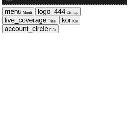
Menü
Címlap
Friss
Kör
Fiók