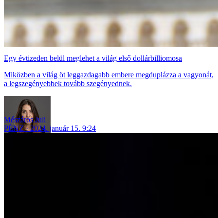
Egy évtizeden belül meglehet a világ első dollárbilliomosa
Miközben a világ öt leggazdagabb embere megduplázza a vagyonát,
a legszegényebbek tovább szegényednek.
Mészáros Juli
PÉNZ
2024. január 15. 9:24