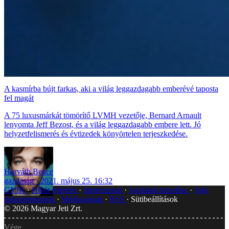
A kasmírba bújt farkas, aki a világ leggazdagabb emberévé taposta
fel magát
A 75 luxusmárkát tömörítő LVMH vezetője, Bernard Arnault
lenyomta Jeff Bezost, és a világ leggazdagabb embere lett. Jó
helyzetfelismerés és évtizedek könyörtelen terjeszkedése.
Horváth Bence
gazdaság
2021. május 25. 16:32
GYIK
Hibát jelentek
Impresszum
Javítások kezelése
Jogi
dokumentumok
Médiaajánlat
RSS
Sütibeállítások
©
2026
Magyar Jeti Zrt.
Vége