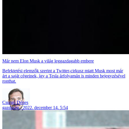
Már nem Elon Musk a világ leggazdagabb embere
Befektetési elemzők szerint a Twitter-cirkusz miatt Musk most már
árt a saját cégeinek, így a Tesla árfolyamán is minden bejegyzésével
ronthat.
Csurgó Dénes
gazdaság
2022. december 14. 5:54