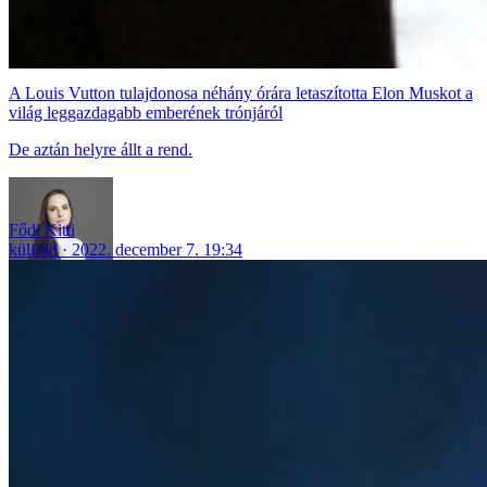
A Louis Vutton tulajdonosa néhány órára letaszította Elon Muskot a
világ leggazdagabb emberének trónjáról
De aztán helyre állt a rend.
Fődi Kitti
külföld
2022. december 7. 19:34