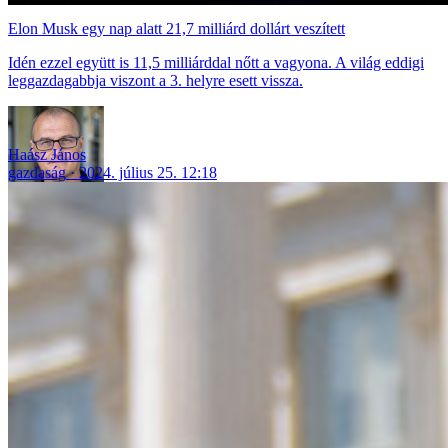
Elon Musk egy nap alatt 21,7 milliárd dollárt veszített
Idén ezzel együtt is 11,5 milliárddal nőtt a vagyona. A világ eddigi
leggazdagabbja viszont a 3. helyre esett vissza.
Haász János
gazdaság
2024. július 25. 12:18