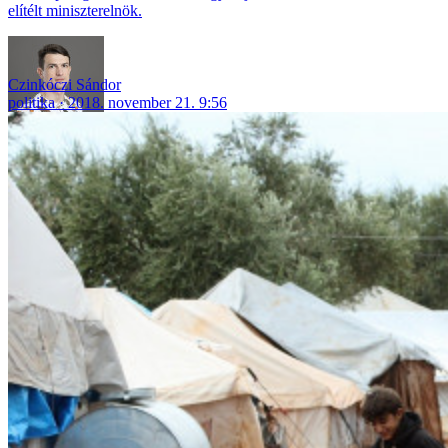
elítélt miniszterelnök.
Czinkóczi Sándor
politika
2018. november 21. 9:56