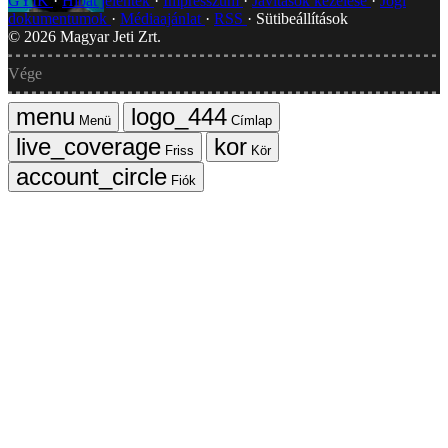
GYIK
Hibát jelentek
Impresszum
Javítások kezelése
Jogi
dokumentumok
Médiaajánlat
RSS
Sütibeállítások
©
2026
Magyar Jeti Zrt.
Vége
Menü
Címlap
Friss
Kör
Fiók