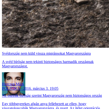
Svédország nem küld vissza migránsokat Magyarországra
A svéd bíróság nem tekinti biztonságos harmadik országnak
Magyarországot.
Herczeg Márk
POLITIKA
2016. március 3. 19:05
Az osztrák bíróság szerint Magyarország nem biztonságos ország
Egy többgyerekes afgán anya fellebezett az ellen, hogy
visszatoloncolják Magyarországra, és nyert. Az ítélet orientációs