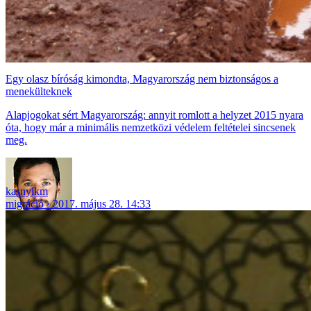
Egy olasz bíróság kimondta, Magyarország nem biztonságos a
menekülteknek
Alapjogokat sért Magyarország: annyit romlott a helyzet 2015 nyara
óta, hogy már a minimális nemzetközi védelem feltételei sincsenek
meg.
kasnyikm
migráció
2017. május 28. 14:33