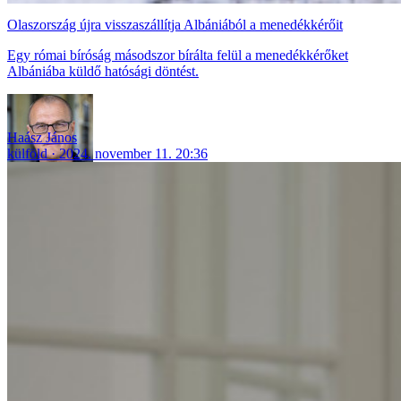
Olaszország újra visszaszállítja Albániából a menedékkérőit
Egy római bíróság másodszor bírálta felül a menedékkérőket
Albániába küldő hatósági döntést.
Haász János
külföld
2024. november 11. 20:36