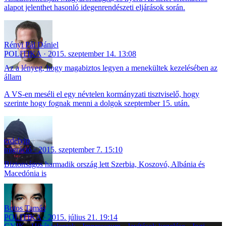
alapot jelenthet hasonló idegenrendészeti eljárások során.
Rényi Pál Dániel
POLITIKA
2015. szeptember 14. 13:08
Az a lényeg, hogy magabiztos legyen a menekültek kezelésében az
állam
A VS-en meséli el egy névtelen kormányzati tisztviselő, hogy
szerinte hogy fognak menni a dolgok szeptember 15. után.
erdelyip
migráció
2015. szeptember 7. 15:10
Biztonságos harmadik ország lett Szerbia, Koszovó, Albánia és
Macedónia is
Botos Tamás
POLITIKA
2015. július 21. 19:14