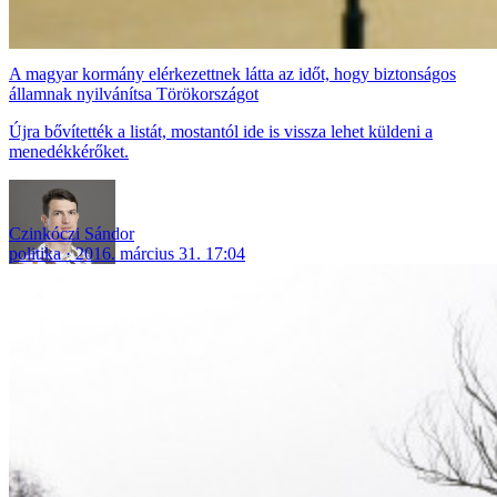
A magyar kormány elérkezettnek látta az időt, hogy biztonságos
államnak nyilvánítsa Törökországot
Újra bővítették a listát, mostantól ide is vissza lehet küldeni a
menedékkérőket.
Czinkóczi Sándor
politika
2016. március 31. 17:04