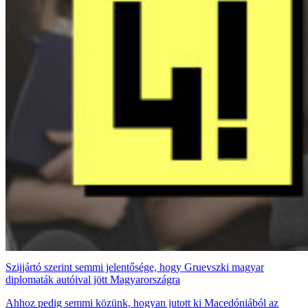
Szijjártó szerint semmi jelentősége, hogy Gruevszki magyar
diplomaták autóival jött Magyarországra
Ahhoz pedig semmi közünk, hogyan jutott ki Macedóniából az