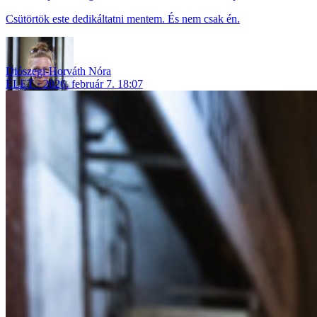
Csütörtök este dedikáltatni mentem. És nem csak én.
Diószegi-Horváth Nóra
ÉLET
2026. február 7. 18:07