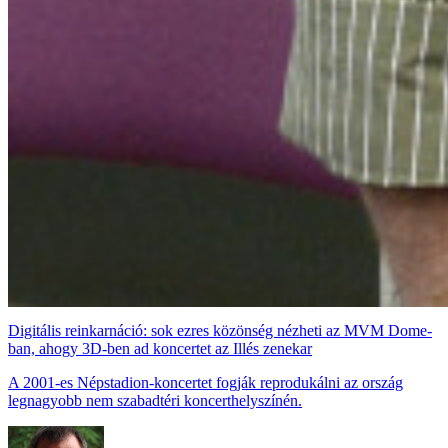
Digitális reinkarnáció: sok ezres közönség nézheti az MVM Dome-
ban, ahogy 3D-ben ad koncertet az Illés zenekar
A 2001-es Népstadion-koncertet fogják reprodukálni az ország
legnagyobb nem szabadtéri koncerthelyszínén.