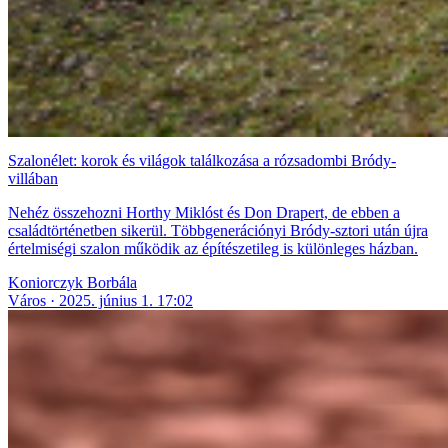
Szalonélet: korok és világok találkozása a rózsadombi Bródy-
villában
Nehéz összehozni Horthy Miklóst és Don Drapert, de ebben a
családtörténetben sikerül. Többgenerációnyi Bródy-sztori után újra
értelmiségi szalon működik az építészetileg is különleges házban.
Koniorczyk Borbála
Város
2025. június 1. 17:02