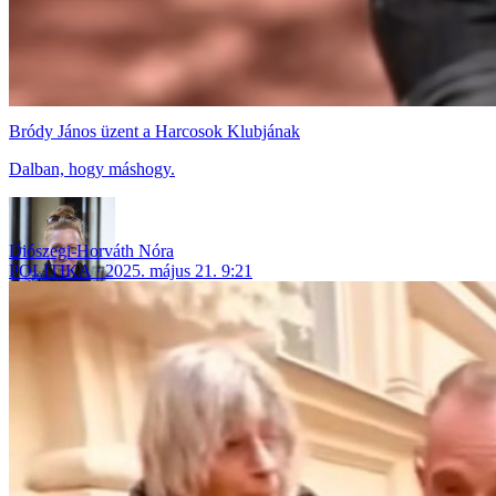
Bródy János üzent a Harcosok Klubjának
Dalban, hogy máshogy.
Diószegi-Horváth Nóra
POLITIKA
2025. május 21. 9:21