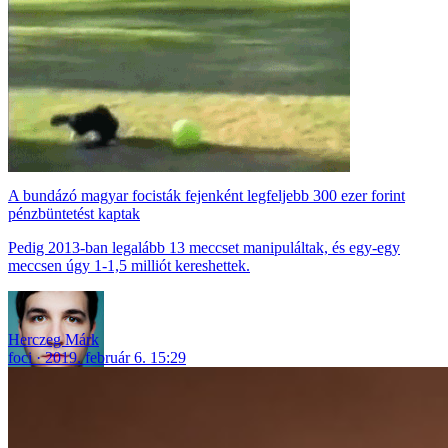
A bundázó magyar focisták fejenként legfeljebb 300 ezer forint
pénzbüntetést kaptak
Pedig 2013-ban legalább 13 meccset manipuláltak, és egy-egy
meccsen úgy 1-1,5 milliót kereshettek.
Herczeg Márk
foci
2019. február 6. 15:29