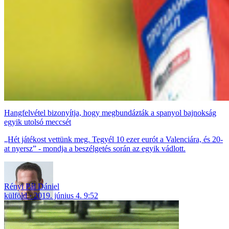
Hangfelvétel bizonyítja, hogy megbundázták a spanyol bajnokság
egyik utolsó meccsét
„Hét játékost vettünk meg. Tegyél 10 ezer eurót a Valenciára, és 20-
at nyersz” - mondja a beszélgetés során az egyik vádlott.
Rényi Pál Dániel
külföld
2019. június 4. 9:52