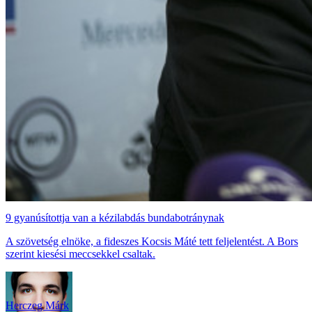
9 gyanúsítottja van a kézilabdás bundabotránynak
A szövetség elnöke, a fideszes Kocsis Máté tett feljelentést. A Bors
szerint kiesési meccsekkel csaltak.
Herczeg Márk