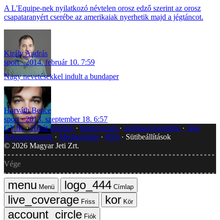
A L'Equipe-nek nyilatkozó névtelen orosz edző szerint az orosz
csapataranyért cserébe az amerikaiak nyerhetik majd a jégtáncot.
Király András
sport
2014. február 10. 7:59
Nagy nevetésekkel indult a bundaper
Horváth Bence
sport
2013. szeptember 18. 6:57
GYIK
Hibát jelentek
Impresszum
Javítások kezelése
Jogi
dokumentumok
Médiaajánlat
RSS
Sütibeállítások
©
2026
Magyar Jeti Zrt.
Vége
Menü
Címlap
Friss
Kör
Fiók