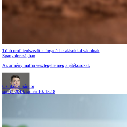
Több profi teniszezőt is fogadási csalásokkal vádolnak
Spanyolországban
Az örmény maffia vesztegette meg a játékosokat.
Czinkóczi Sándor
sport
2019. január 10. 18:18