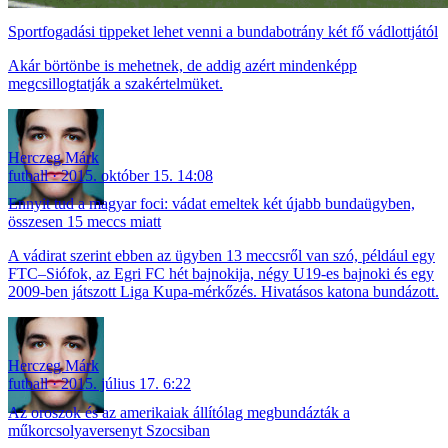
Sportfogadási tippeket lehet venni a bundabotrány két fő vádlottjától
Akár börtönbe is mehetnek, de addig azért mindenképp
megcsillogtatják a szakértelmüket.
Herczeg Márk
futball
2015. október 15. 14:08
Ennyit tud a magyar foci: vádat emeltek két újabb bundaügyben,
összesen 15 meccs miatt
A vádirat szerint ebben az ügyben 13 meccsről van szó, például egy
FTC–Siófok, az Egri FC hét bajnokija, négy U19-es bajnoki és egy
2009-ben játszott Liga Kupa-mérkőzés. Hivatásos katona bundázott.
Herczeg Márk
futball
2015. július 17. 6:22
Az oroszok és az amerikaiak állítólag megbundázták a
műkorcsolyaversenyt Szocsiban