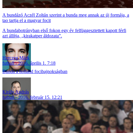
A bundázó Aczél Zoltán szerint a bunda meg annak az új formája, a
tao tartja el a magyar focit
A bundabotrányban első fokon egy év felfüggesztettett kapott férfi
azt állítja, „kirakatper áldozata”.
Herczeg Márk
futball
2016. április 1. 7:18
Bunda a holland focibajnokságban
Király András
futball
2016. február 15. 12:21