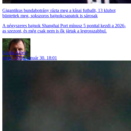
Gigantikus bundabotrány rázta meg a kínai futballt, 13 klubot
büntettek meg, sokszoros bajnokcsapatok is sárosak
A négyszeres bajnok Shanghai Port mínusz 5 ponttal kezdi a 2026-
as szezont, és még csak nem is ők jártak a legrosszabbul.
Gazda Albert
sport
2026. január 30. 18:01