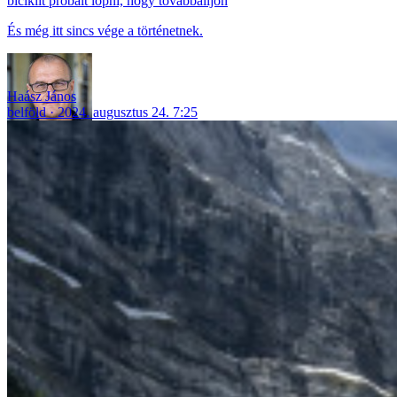
biciklit próbált lopni, hogy továbbálljon
És még itt sincs vége a történetnek.
Haász János
belföld
2024. augusztus 24. 7:25