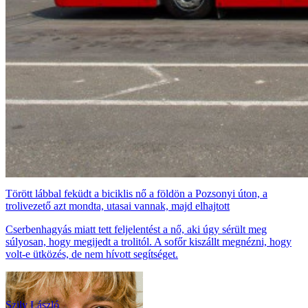
Törött lábbal feküdt a biciklis nő a földön a Pozsonyi úton, a
trolivezető azt mondta, utasai vannak, majd elhajtott
Cserbenhagyás miatt tett feljelentést a nő, aki úgy sérült meg
súlyosan, hogy megijedt a trolitól. A sofőr kiszállt megnézni, hogy
volt-e ütközés, de nem hívott segítséget.
Szily László