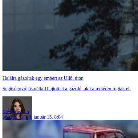
Halálra gázoltak egy embert az Üllői úton
Segítségnyújtás nélkül hajtott el a gázoló, akit a reptéren fogtak el.
Mészáros Juli
bűnügy
2026. január 15. 8:04