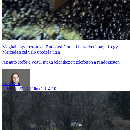
Meghalt egy motoros a Budaörsi úton, akit cserbenhagytak egy
Mercedesszel való ütközés után
Az autó sofőrje végül maga jelentkezett telefonon a rendőrségen.
Fődi Kitti
baleset
2023. július 28. 4:10