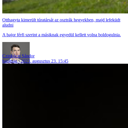
Otthagyta kimerült túratársát az osztrák hegyekben, majd lefeküdt
aludni
A bajor férfi szerint a másiknak egyedül kellett volna boldogulnia.
Czinkóczi Sándor
barátság
2023. augusztus 23. 15:45