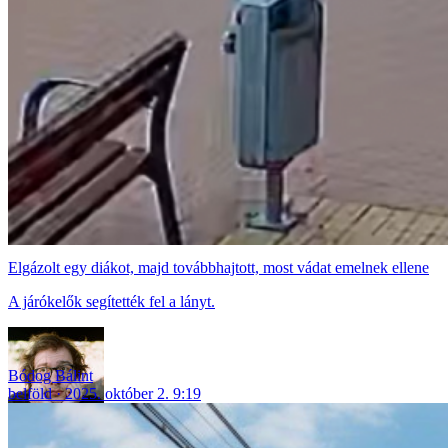
Elgázolt egy diákot, majd továbbhajtott, most vádat emelnek ellene
A járókelők segítették fel a lányt.
Bódog Bálint
belföld
2025. október 2. 9:19