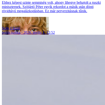
Ehhez képest szinte semmiség volt, ahogy lihegve behajolt a ruszki
miniszternek. Szijjártó Péter egyik rekordot a másik után dönti
rövidtávú megalázkodásban. Ez már perverzitásnak tűnik.
Szily László
publicisztika
2026. április 1. 12:52