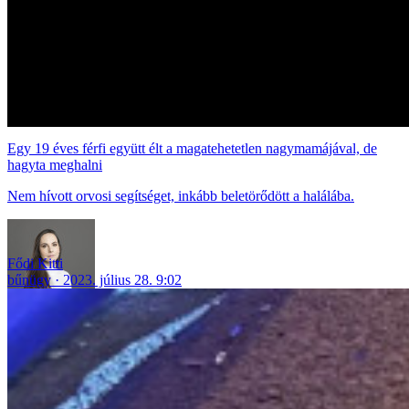
Egy 19 éves férfi együtt élt a magatehetetlen nagymamájával, de
hagyta meghalni
Nem hívott orvosi segítséget, inkább beletörődött a halálába.
Fődi Kitti
bűnügy
2023. július 28. 9:02