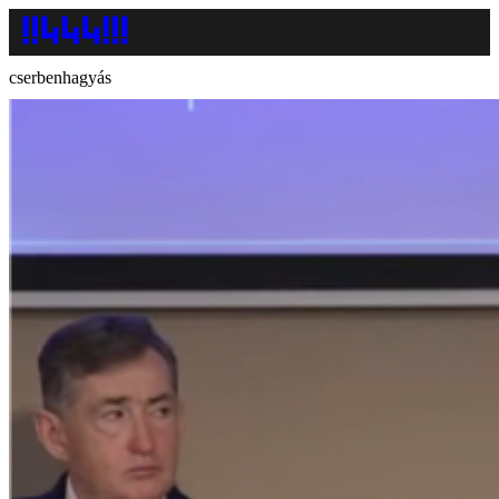
cserbenhagyás