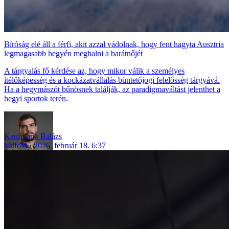
Bíróság elé áll a férfi, akit azzal vádolnak, hogy fent hagyta Ausztria
legmagasabb hegyén meghalni a barátnőjét
A tárgyalás fő kérdése az, hogy mikor válik a személyes
ítélőképesség és a kockázatvállalás büntetőjogi felelősség tárgyává.
Ha a hegymászót bűnösnek találják, az paradigmaváltást jelenthet a
hegyi sportok terén.
Kaufmann Balázs
külföld
2026. február 18. 6:37