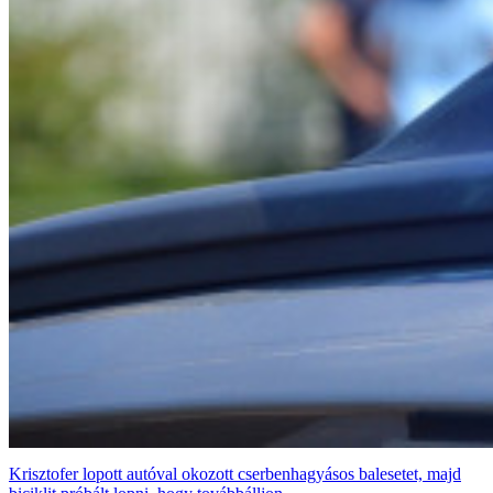
Krisztofer lopott autóval okozott cserbenhagyásos balesetet, majd