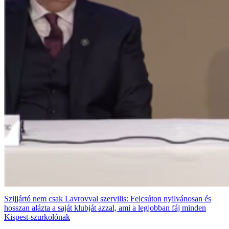
Szijjártó nem csak Lavrovval szervilis: Felcsúton nyilvánosan és
hosszan alázta a saját klubját azzal, ami a legjobban fáj minden
Kispest-szurkolónak