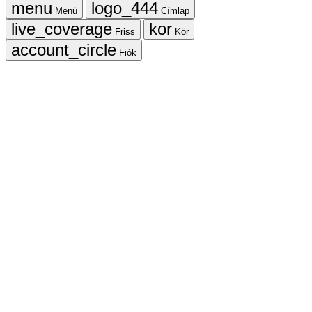
Menü
Címlap
Friss
Kör
Fiók