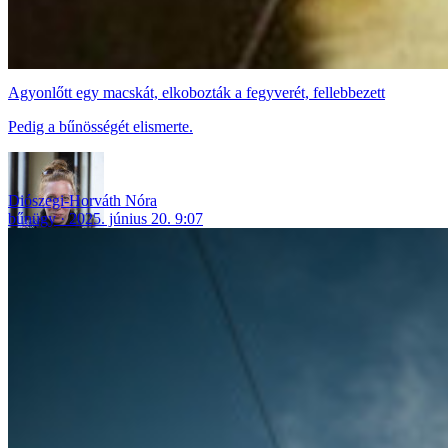
Agyonlőtt egy macskát, elkobozták a fegyverét, fellebbezett
Pedig a bűnösségét elismerte.
Diószegi-Horváth Nóra
bűnügy
2025. június 20. 9:07