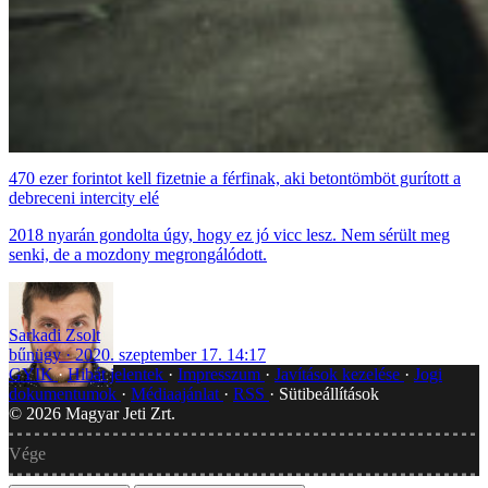
470 ezer forintot kell fizetnie a férfinak, aki betontömböt gurított a
debreceni intercity elé
2018 nyarán gondolta úgy, hogy ez jó vicc lesz. Nem sérült meg
senki, de a mozdony megrongálódott.
Sarkadi Zsolt
bűnügy
2020. szeptember 17. 14:17
GYIK
Hibát jelentek
Impresszum
Javítások kezelése
Jogi
dokumentumok
Médiaajánlat
RSS
Sütibeállítások
©
2026
Magyar Jeti Zrt.
Vége