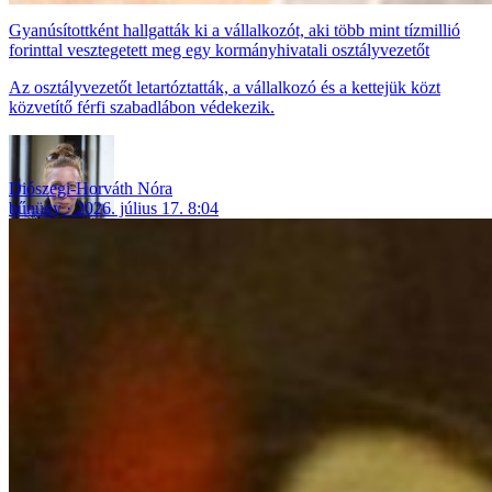
Gyanúsítottként hallgatták ki a vállalkozót, aki több mint tízmillió
forinttal vesztegetett meg egy kormányhivatali osztályvezetőt
Az osztályvezetőt letartóztatták, a vállalkozó és a kettejük közt
közvetítő férfi szabadlábon védekezik.
Diószegi-Horváth Nóra
bűnügy
2026. július 17. 8:04