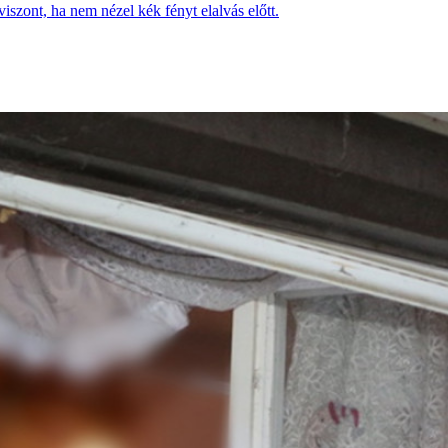
iszont, ha nem nézel kék fényt elalvás előtt.