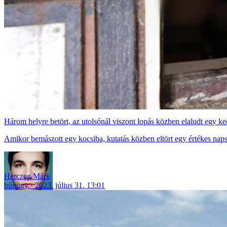
Három helyre betört, az utolsónál viszont lopás közben elaludt egy ke
Amikor bemászott egy kocsiba, kutatás közben eltört egy értékes nap
Herczeg Márk
bűnügy
2023. július 31. 13:01