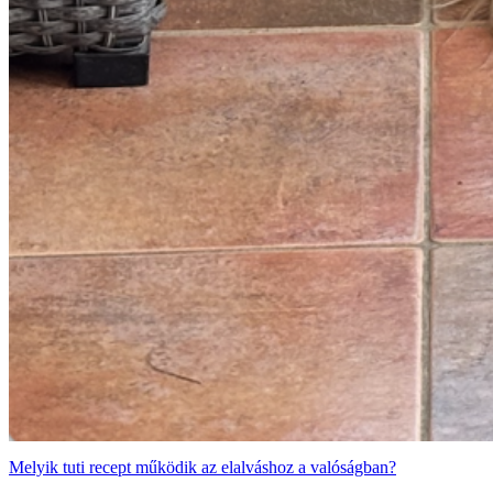
Melyik tuti recept működik az elalváshoz a valóságban?