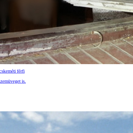
cskeméti férfi
szemüveget is.