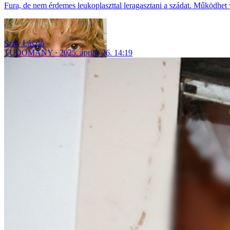
Fura, de nem érdemes leukoplaszttal leragasztani a szádat. Működhet v
Szily László
TUDOMÁNY
2025. április 26. 14:19