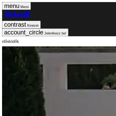
Menü
Kinézet
Jelentkezz be!
elősködők