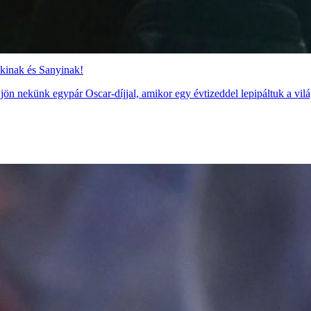
kinak és Sanyinak!
ön nekünk egypár Oscar-díjjal, amikor egy évtizeddel lepipáltuk a vilá