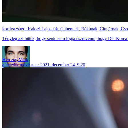
Igazságot Kakszi Lajosnak, Gabennek, Rókának, Cingárnak, Cso
Tényleg azt hitték, hogy senki sem fogja észrevenni, hogy Dél-Korea j
Herczeg Márk
a hetedik művészet
2021. december 24. 9:20