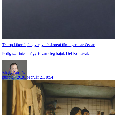
Trump kiborult, hogy egy dél-koreai film nyerte az Oscart
Pedig szerinte amúgy is van elég bajuk Dél-Koreával.
Király András
külföld
2020. február 21. 8:54