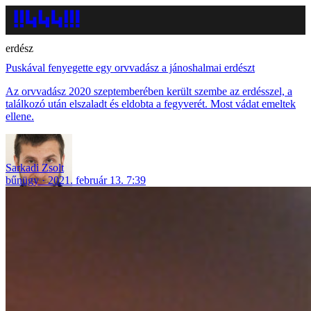
erdész
Puskával fenyegette egy orvvadász a jánoshalmai erdészt
Az orvvadász 2020 szeptemberében került szembe az erdésszel, a
találkozó után elszaladt és eldobta a fegyverét. Most vádat emeltek
ellene.
Sarkadi Zsolt
bűnügy
2021. február 13. 7:39