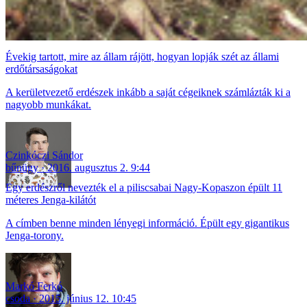
Évekig tartott, mire az állam rájött, hogyan lopják szét az állami
erdőtársaságokat
A kerületvezető erdészek inkább a saját cégeiknek számlázták ki a
nagyobb munkákat.
Czinkóczi Sándor
bűnügy
2016. augusztus 2. 9:44
Egy erdészről nevezték el a piliscsabai Nagy-Kopaszon épült 11
méteres Jenga-kilátót
A címben benne minden lényegi információ. Épült egy gigantikus
Jenga-torony.
Markó Ferkó
csoda
2015. június 12. 10:45