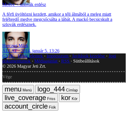
Medve < szlovák erdész
A férfi üvöltözni kezdett, amikor a téli álmából a meleg miatt
felébredő medve megcsócsálta a lábát. A mackó becsicskult a
szlovák erdésznek.
Herczeg Márk
ÁLLAT
2014. január 5. 13:26
GYIK
Hibát jelentek
Impresszum
Javítások kezelése
Jogi
dokumentumok
Médiaajánlat
RSS
Sütibeállítások
©
2026
Magyar Jeti Zrt.
Vége
Menü
Címlap
Friss
Kör
Fiók