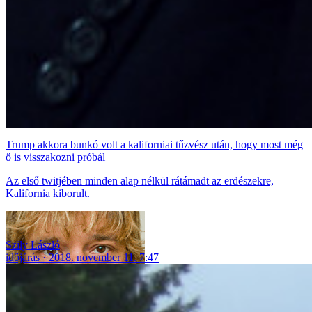
Trump akkora bunkó volt a kaliforniai tűzvész után, hogy most még
ő is visszakozni próbál
Az első twitjében minden alap nélkül rátámadt az erdészekre,
Kalifornia kiborult.
Szily László
időjárás
2018. november 11. 7:47