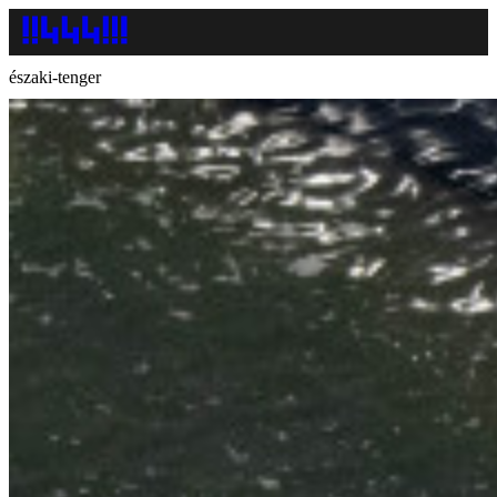
északi-tenger