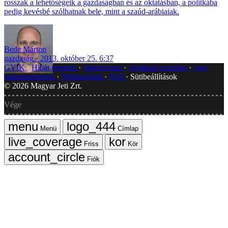
rosszak a lehetőségeik a gazdaságban és az oktatásban, a politkába
pedig kevésbé szólhatnak bele, mint a szaúd-arábiaiak.
Bede Márton
gazdaság
2013. október 25. 6:37
GYIK
Hibát jelentek
Impresszum
Javítások kezelése
Jogi
dokumentumok
Médiaajánlat
RSS
Sütibeállítások
©
2026
Magyar Jeti Zrt.
Vége
Menü
Címlap
Friss
Kör
Fiók