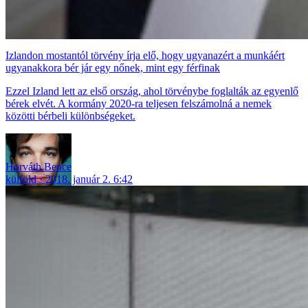
Izlandon mostantól törvény írja elő, hogy ugyanazért a munkáért
ugyanakkora bér jár egy nőnek, mint egy férfinak
Ezzel Izland lett az első ország, ahol törvénybe foglalták az egyenlő
bérek elvét. A kormány 2020-ra teljesen felszámolná a nemek
közötti bérbeli különbségeket.
Horváth Bence
külföld
2018. január 2. 6:42