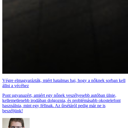
Végre elmagyarázták, miért hatalmas baj, hogy a nőknek sorban kell
állni a vécéhez
Pont ugyanazért, amiért egy nőnek veszélyesebb autóban ülnie,
kellemetlenebb irodában dolgoznia, és problémásabb okostelefont
használnia, mint egy féfinak. Az űrsétáról pedig már ne is
beszéljünk!