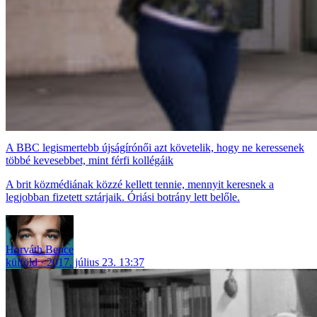
A BBC legismertebb újságírónői azt követelik, hogy ne keressenek
többé kevesebbet, mint férfi kollégáik
A brit közmédiának közzé kellett tennie, mennyit keresnek a
legjobban fizetett sztárjaik. Óriási botrány lett belőle.
Horváth Bence
külföld
2017. július 23. 13:37