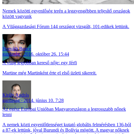
Nemek közötti egyenlőség terén a leggyengébben teljesítő országok
között vagyunk
A Világgazdasági Fórum 144 országot vizsgált, 101-edikek lettünk.
Horváth Bence
gazdaság
2016. október 26. 15:44
A világ legjobban kereső nője: egy férfi
Martine még Martinként érte el első üzleti sikereit.
Király András
gazdaság
2014. június 10. 7:28
Az egész Európai Unióban Magyarországon a legrosszabb nőnek
lenni
A nemek közti egyenlőtlenséget kutató globális felmérésben 136-ból
a 87-ek lettünk, jóval Burundi és Bolívia mögött. A magyar nőknek