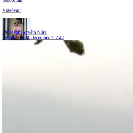
beborultak
Videóval!
Diószegi-Horváth Nóra
külföld
2023. december 7. 7:42