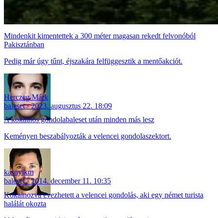
Mindenkit kimentettek a 300 méter magasan rekedt felvonóból
Pakisztánban
Pedig már úgy tűnt, éjszakára felfüggesztik a mentőakciót.
Herczeg Márk
baleset
2023. augusztus 22. 18:09
A kokainos gondolabaleset után minden más lesz
Keményen beszabályozták a velencei gondolaszektort.
kasnyikm
baleset
2014. december 11. 10:35
Kokainozva evezhetett a velencei gondolás, aki egy német turista
halálát okozta