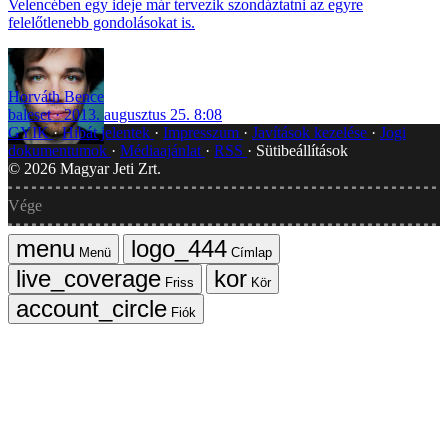
Velencében egy ideje már tervezik szondáztatni az egyre
felelőtlenebb gondolásokat is.
Horváth Bence
baleset
2013. augusztus 25. 8:08
GYIK
Hibát jelentek
Impresszum
Javítások kezelése
Jogi
dokumentumok
Médiaajánlat
RSS
Sütibeállítások
©
2026
Magyar Jeti Zrt.
Vége
Menü
Címlap
Friss
Kör
Fiók