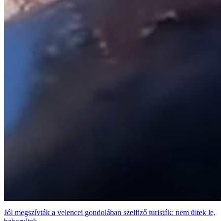
Jól megszívták a velencei gondolában szelfiző turisták: nem ültek le,