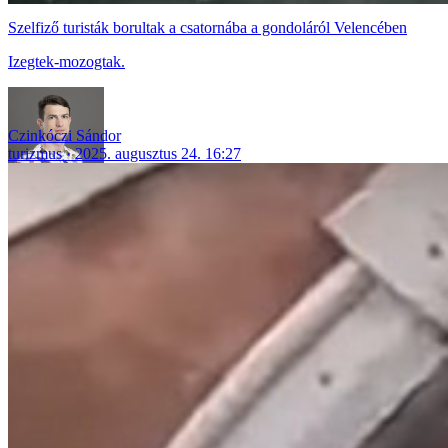
Szelfiző turisták borultak a csatornába a gondoláról Velencében
Izegtek-mozogtak.
Czinkóczi Sándor
turizmus
2025. augusztus 24. 16:27