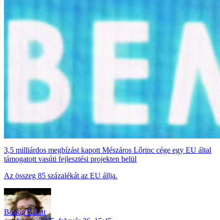
3,5 milliárdos megbízást kapott Mészáros Lőrinc cége egy EU által
támogatott vasúti fejlesztési projekten belül
Az összeg 85 százalékát az EU állja.
Bódog Bálint