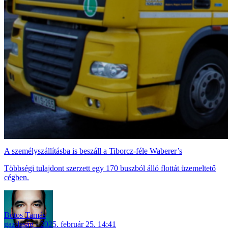
A személyszállításba is beszáll a Tiborcz-féle Waberer’s
Többségi tulajdont szerzett egy 170 buszból álló flottát üzemeltető
cégben.
Botos Tamás
gazdaság
2025. február 25. 14:41