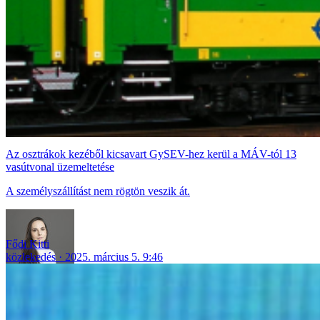
Az osztrákok kezéből kicsavart GySEV-hez kerül a MÁV-tól 13
vasútvonal üzemeltetése
A személyszállítást nem rögtön veszik át.
Fődi Kitti
közlekedés
2025. március 5. 9:46