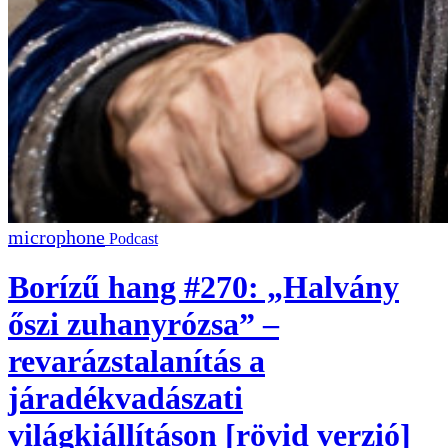
Podcast
Borízű hang #270: „Halvány
őszi zuhanyrózsa” –
revarázstalanítás a
járadékvadászati
világkiállításon [rövid verzió]