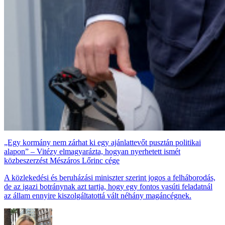
„Egy kormány nem zárhat ki egy ajánlattevőt pusztán politikai
alapon” – Vitézy elmagyarázta, hogyan nyerhetett ismét
közbeszerzést Mészáros Lőrinc cége
A közlekedési és beruházási miniszter szerint jogos a felháborodás,
de az igazi botránynak azt tartja, hogy egy fontos vasúti feladatnál
az állam ennyire kiszolgáltatottá vált néhány magáncégnek.