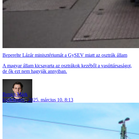
Beperelte Lázár minisztériumát a GySEV miatt az osztrák állam
A magyar állam kicsavarta az osztrákok kezéből a vasúttársaságot,
de ők ezt nem hagyják annyiban.
Benics Márk
közlekedés
2025. március 10. 8:13