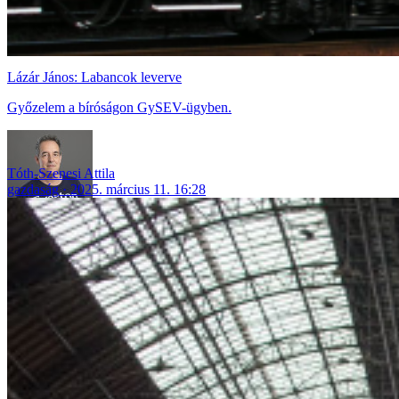
Lázár János: Labancok leverve
Győzelem a bíróságon GySEV-ügyben.
Tóth-Szenesi Attila
gazdaság
2025. március 11. 16:28