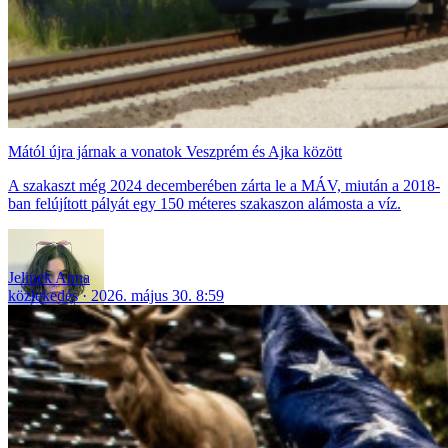
Mától újra járnak a vonatok Veszprém és Ajka között
A szakaszt még 2024 decemberében zárta le a MÁV, miután a 2018-
ban felújított pályát egy 150 méteres szakaszon alámosta a víz.
Jelinek Anna
közlekedés
2026. május 30. 8:59