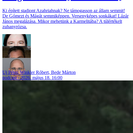
Ki épített stadiont Azahriahnak? Ne támogasson az állam semmit!
De Gómezt és Mágát semmiképpen. Versenyképes sonkákat! Lázár
János megalázása. Mikor mehetünk a Karmelitába? A túlértékelt
zuhanyrózsa.
Uj Péter
,
Winkler Róbert
,
Bede Márton
podcast
2026. május 18. 16:00