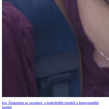
Átutaztam az országot, a legkeletibb ponttól a legnyugatibb
pontig