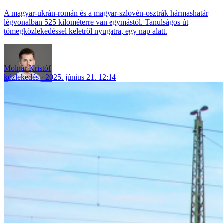
A magyar-ukrán-román és a magyar-szlovén-osztrák hármashatár
légvonalban 525 kilométerre van egymástól. Tanulságos út
tömegközlekedéssel keletről nyugatra, egy nap alatt.
Molnár Kristóf
közlekedés
2025. június 21. 12:14