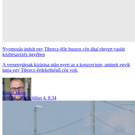
Nyomozás indult egy Tiborcz-féle buszos cég által elnyert vasúti
közbeszerzés ügyében
A versenytársak kizárása után nyert az a konzorcium, aminek egyik
tagja egy Tiborcz-érdekeltségű cég volt.
Haász János
belföld
2026. július 4. 8:34