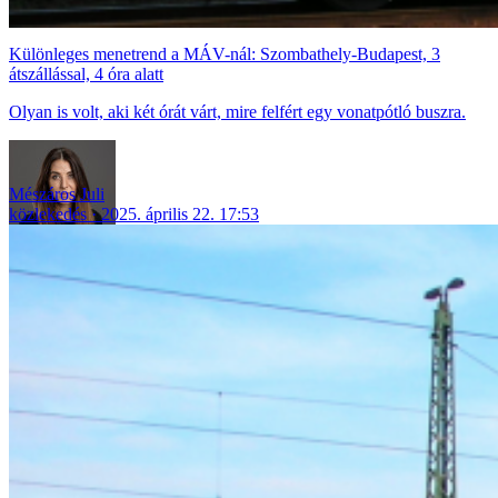
Különleges menetrend a MÁV-nál: Szombathely-Budapest, 3
átszállással, 4 óra alatt
Olyan is volt, aki két órát várt, mire felfért egy vonatpótló buszra.
Mészáros Juli
közlekedés
2025. április 22. 17:53