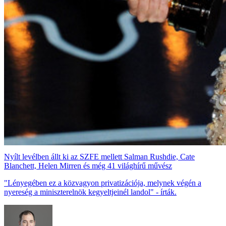
Nyílt levélben állt ki az SZFE mellett Salman Rushdie, Cate
Blanchett, Helen Mirren és még 41 világhírű művész
"Lényegében ez a közvagyon privatizációja, melynek végén a
nyereség a miniszterelnök kegyeltjeinél landol" - írták.