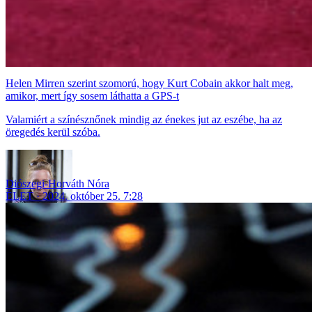
Helen Mirren szerint szomorú, hogy Kurt Cobain akkor halt meg,
amikor, mert így sosem láthatta a GPS-t
Valamiért a színésznőnek mindig az énekes jut az eszébe, ha az
öregedés kerül szóba.
Diószegi-Horváth Nóra
ÉLET
2024. október 25. 7:28