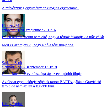
A művészvilág együtt érez az elfoglalt egyetemmel.
Herczeg Márk
színház
2020. szeptember 7. 11:16
Helen Mirren szerint nem oké, hogy a férfiak átkarolják a nők vállát
Mert ez azt fejezi ki, hogy a nő a férfi tulajdona.
Sarkadi Zsolt
életmód
2015. szeptember 13. 8:18
A briteknél a 12 év rabszolgaság az év legjobb filmje
Az Oscar egyik előrejelzőjének tartott BAFTA-gálán a Gravitáció
tarolt, de nem az lett a legjobb film.
Király András