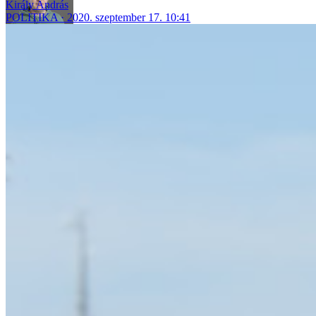
Király András
POLITIKA
2020. szeptember 17. 10:41