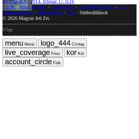
KULTÚRA
2014. február 17. 6:16
GYIK
Hibát jelentek
Impresszum
Javítások kezelése
Jogi
dokumentumok
Médiaajánlat
RSS
Sütibeállítások
©
2026
Magyar Jeti Zrt.
Vége
Menü
Címlap
Friss
Kör
Fiók