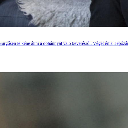
ürgősen le kéne állni a dohánnyal való keverésről. Véget ért a Tépőz