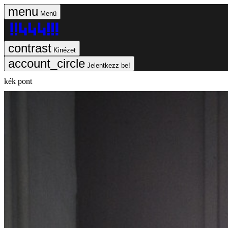
Menü
Kinézet
Jelentkezz be!
kék pont