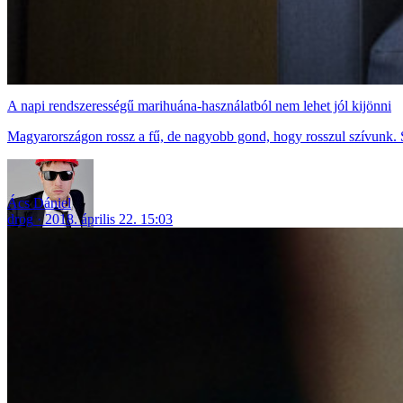
A napi rendszerességű marihuána-használatból nem lehet jól kijönni
Magyarországon rossz a fű, de nagyobb gond, hogy rosszul szívunk. S
Ács Dániel
drog
2018. április 22. 15:03