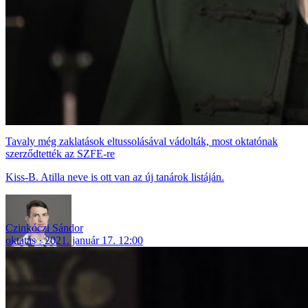
Tavaly még zaklatások eltussolásával vádolták, most oktatónak
szerződtették az SZFE-re
Kiss-B. Atilla neve is ott van az új tanárok listáján.
Czinkóczi Sándor
oktatás
2021. január 17. 12:00