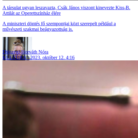
A társulat ugyan leszavazta, Csák János viszont kinevezte Kiss-B.
Attilát az Operettszínház élére
A miniszteri döntés fő szempontjai közt szerepelt például a
művészeti szakmai beágyazottság is.
Diószegi-Horváth Nóra
KULTÚRA
2023. október 12. 4:16