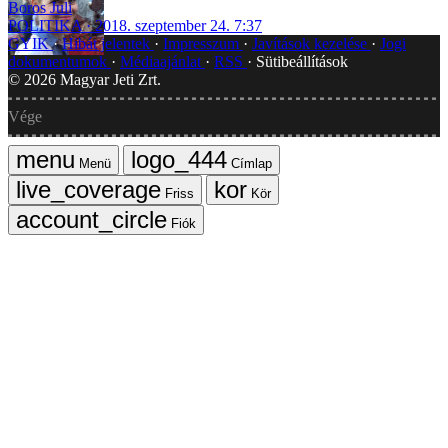
Boros Juli
POLITIKA
2018. szeptember 24. 7:37
GYIK
Hibát jelentek
Impresszum
Javítások kezelése
Jogi
dokumentumok
Médiaajánlat
RSS
Sütibeállítások
©
2026
Magyar Jeti Zrt.
Vége
Menü
Címlap
Friss
Kör
Fiók