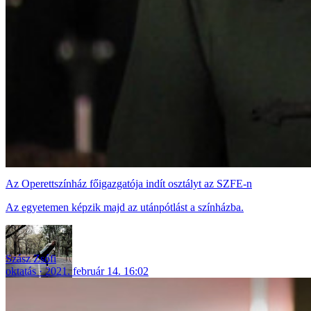
Az Operettszínház főigazgatója indít osztályt az SZFE-n
Az egyetemen képzik majd az utánpótlást a színházba.
Szász Zsófi
oktatás
2021. február 14. 16:02