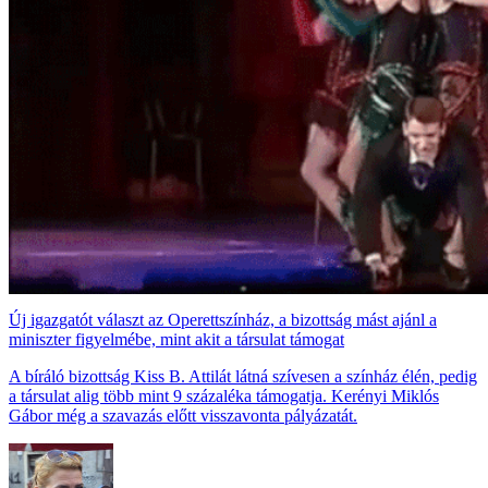
Új igazgatót választ az Operettszínház, a bizottság mást ajánl a
miniszter figyelmébe, mint akit a társulat támogat
A bíráló bizottság Kiss B. Attilát látná szívesen a színház élén, pedig
a társulat alig több mint 9 százaléka támogatja. Kerényi Miklós
Gábor még a szavazás előtt visszavonta pályázatát.