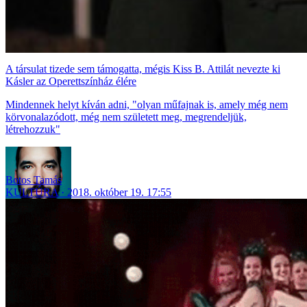
A társulat tizede sem támogatta, mégis Kiss B. Attilát nevezte ki
Kásler az Operettszínház élére
Mindennek helyt kíván adni, "olyan műfajnak is, amely még nem
körvonalazódott, még nem született meg, megrendeljük,
létrehozzuk"
Botos Tamás
KULTÚRA
2018. október 19. 17:55