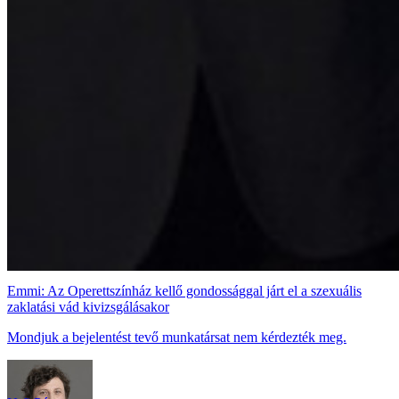
Emmi: Az Operettszínház kellő gondossággal járt el a szexuális
zaklatási vád kivizsgálásakor
Mondjuk a bejelentést tevő munkatársat nem kérdezték meg.