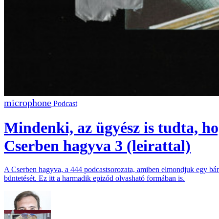
Podcast
Mindenki, az ügyész is tudta, ho
Cserben hagyva 3 (leirattal)
A Cserben hagyva, a 444 podcastsorozata, amiben elmondjuk egy bánta
büntetését. Ez itt a harmadik epizód olvasható formában is.