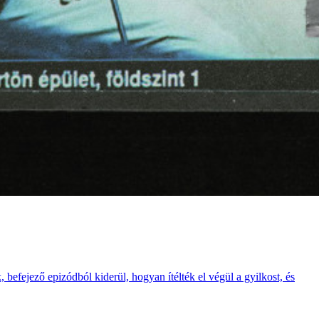
 befejező epizódból kiderül, hogyan ítélték el végül a gyilkost, és