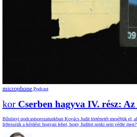
Podcast
Cserben hagyva IV. rész: Az 
Bűnügyi podcastsorozatunkban Kovács Judit történetét meséljük el, akit
feltesszük a kérdést: hogyan lehet, hogy Juditot senki sem védte meg?