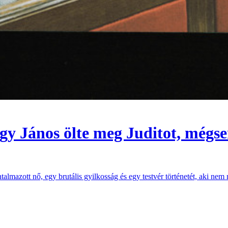
gy János ölte meg Juditot, mégsem
lmazott nő, egy brutális gyilkosság és egy testvér történetét, aki ne