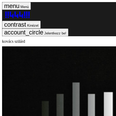
Menü
Kinézet
Jelentkezz be!
kovács szilárd