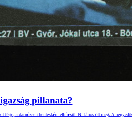
igazság pillanata?
 férje, a darnózseli hentesként elhíresült N. János ölt meg. A negyedik,