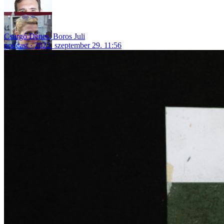
Csurgó Dénes
,
Boros Juli
podcast
2022. szeptember 29. 11:56