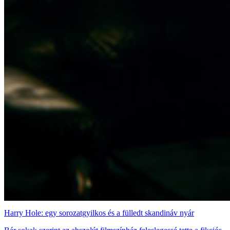
Harry Hole: egy sorozatgyilkos és a fülledt skandináv nyár