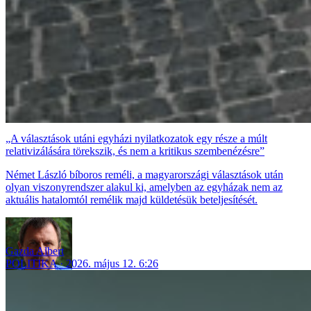
„A választások utáni egyházi nyilatkozatok egy része a múlt
relativizálására törekszik, és nem a kritikus szembenézésre”
Német László bíboros reméli, a magyarországi választások után
olyan viszonyrendszer alakul ki, amelyben az egyházak nem az
aktuális hatalomtól remélik majd küldetésük beteljesítését.
Gazda Albert
POLITIKA
2026. május 12. 6:26