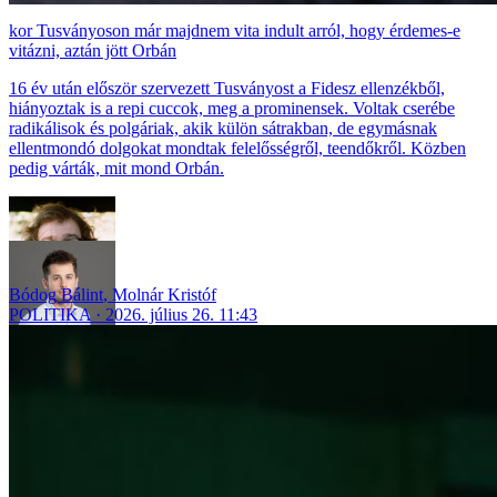
Tusványoson már majdnem vita indult arról, hogy érdemes-e
vitázni, aztán jött Orbán
16 év után először szervezett Tusványost a Fidesz ellenzékből,
hiányoztak is a repi cuccok, meg a prominensek. Voltak cserébe
radikálisok és polgáriak, akik külön sátrakban, de egymásnak
ellentmondó dolgokat mondtak felelősségről, teendőkről. Közben
pedig várták, mit mond Orbán.
Bódog Bálint
,
Molnár Kristóf
POLITIKA
2026. július 26. 11:43