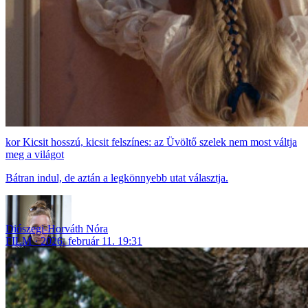
Kicsit hosszú, kicsit felszínes: az Üvöltő szelek nem most váltja
meg a világot
Bátran indul, de aztán a legkönnyebb utat választja.
Diószegi-Horváth Nóra
FILM
2026. február 11. 19:31