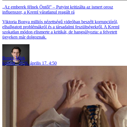
„Az emberek félnek Öntől” – Putyint kritizálta az ismert orosz
influenszer, a Kreml váratlanul reagált rá
Viktoria Bonya milliós nézettségű videóban beszélt korrupcióról,
elhallgatott problémákról és a társadalmi feszültségekről. A Kreml
szokatlan módon elismerte a kritikát, de hangsúlyozta: a felvetett
ügyeken már dolgoznak.
Benics Márk
külföld
2026. április 17. 4:50