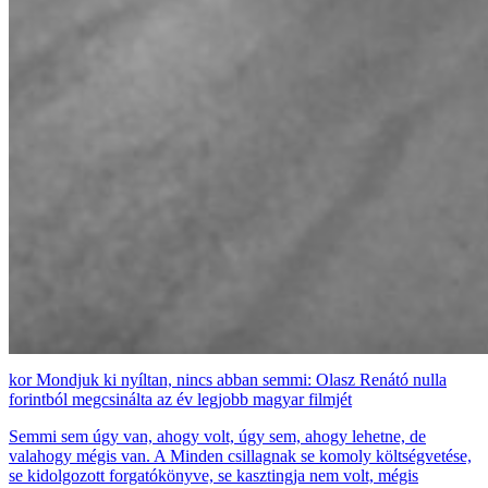
Mondjuk ki nyíltan, nincs abban semmi: Olasz Renátó nulla
forintból megcsinálta az év legjobb magyar filmjét
Semmi sem úgy van, ahogy volt, úgy sem, ahogy lehetne, de
valahogy mégis van. A Minden csillagnak se komoly költségvetése,
se kidolgozott forgatókönyve, se kasztingja nem volt, mégis