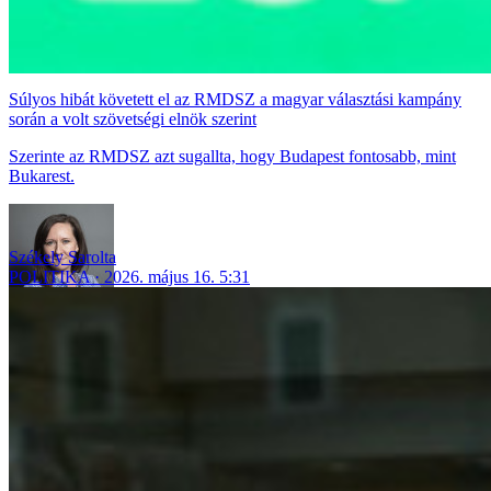
Súlyos hibát követett el az RMDSZ a magyar választási kampány
során a volt szövetségi elnök szerint
Szerinte az RMDSZ azt sugallta, hogy Budapest fontosabb, mint
Bukarest.
Székely Sarolta
POLITIKA
2026. május 16. 5:31