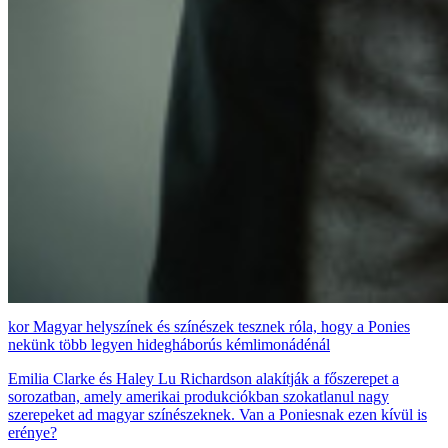
Magyar helyszínek és színészek tesznek róla, hogy a Ponies
nekünk több legyen hidegháborús kémlimonádénál
Emilia Clarke és Haley Lu Richardson alakítják a főszerepet a
sorozatban, amely amerikai produkciókban szokatlanul nagy
szerepeket ad magyar színészeknek. Van a Poniesnak ezen kívül is
erénye?