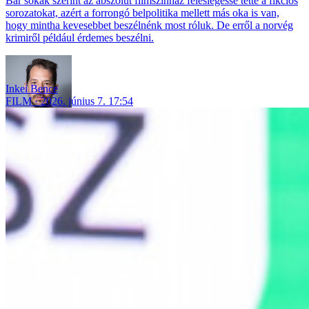
Bár sokak szerint az abszolút filmszínház feleslegessé tette a fikciós
sorozatokat, azért a forrongó belpolitika mellett más oka is van,
hogy mintha kevesebbet beszélnénk most róluk. De erről a norvég
krimiről például érdemes beszélni.
Inkei Bence
FILM
2026. június 7. 17:54