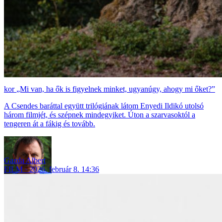
„Mi van, ha ők is figyelnek minket, ugyanúgy, ahogy mi őket?”
A Csendes baráttal együtt trilógiának látom Enyedi Ildikó utolsó
három filmjét, és szépnek mindegyiket. Úton a szarvasoktól a
tengeren át a fákig és tovább.
Gazda Albert
FILM
2026. február 8. 14:36