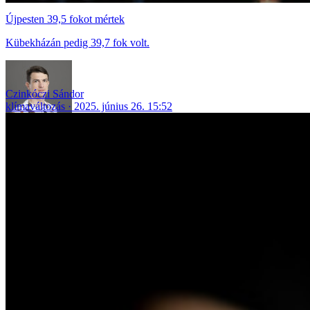
Újpesten 39,5 fokot mértek
Kübekházán pedig 39,7 fok volt.
Czinkóczi Sándor
klímaváltozás
2025. június 26. 15:52