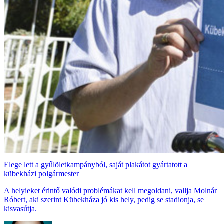
Elege lett a gyűlöletkampányból, saját plakátot gyártatott a
kübekházi polgármester
A helyieket érintő valódi problémákat kell megoldani, vallja Molnár
Róbert, aki szerint Kübekháza jó kis hely, pedig se stadionja, se
kisvasútja.