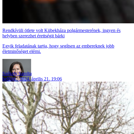
Rendkívüli ötlete volt Kübekháza polgármesterének, ingyen és
helyben szerezhet érettségit bárki
Egyik feladatának tartja, hogy segítsen az embereknek jobb
életminőséget elérni.
Székely Sarolta
belföld
2024. április 21. 19:06