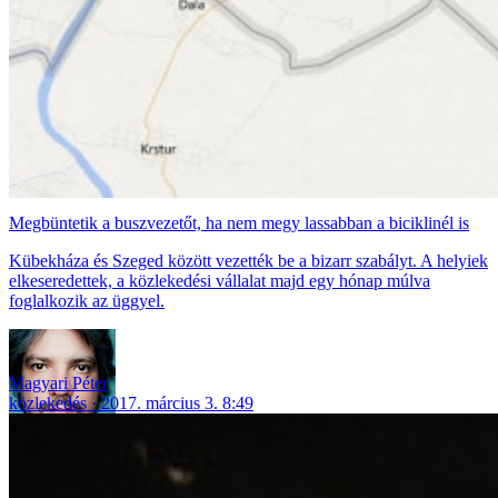
Megbüntetik a buszvezetőt, ha nem megy lassabban a biciklinél is
Kübekháza és Szeged között vezették be a bizarr szabályt. A helyiek
elkeseredettek, a közlekedési vállalat majd egy hónap múlva
foglalkozik az üggyel.
Magyari Péter
közlekedés
2017. március 3. 8:49