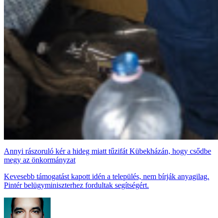
Annyi rászoruló kér a hideg miatt tűzifát Kübekházán, hogy csődbe
megy az önkormányzat
Kevesebb támogatást kapott idén a település, nem bírják anyagilag.
Pintér belügyminiszterhez fordultak segítségért.