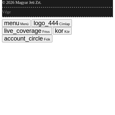
©
2026
Magyar Jeti Zrt.
Vége
Menü
Címlap
Friss
Kör
Fiók