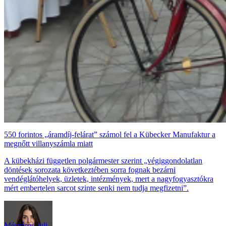
550 forintos „áramdíj-felárat” számol fel a Kübecker Manufaktur a
megnőtt villanyszámla miatt
A kübekházi független polgármester szerint „végiggondolatlan
döntések sorozata következtében sorra fognak bezárni
vendéglátóhelyek, üzletek, intézmények, mert a nagyfogyasztókra
mért embertelen sarcot szinte senki nem tudja megfizetni”.
Mészáros Juli