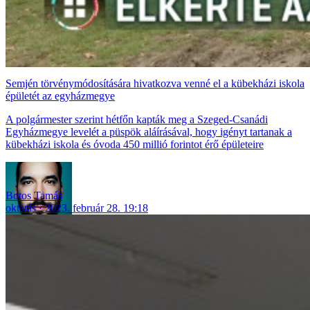
Semjén törvénymódosítására hivatkozva venné el a kübekházi iskola
épületét az egyházmegye
A polgármester szerint hétfőn kapták meg a Szeged-Csanádi
Egyházmegye levelét a püspök aláírásával, hogy igényt tartanak a
kübekházi iskola és óvoda 450 millió forintot érő épületeire
Botos Tamás
oktatás
2023. február 28. 19:18