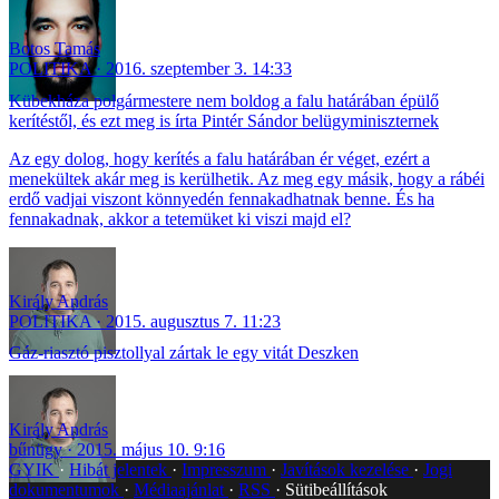
Botos Tamás
POLITIKA
2016. szeptember 3. 14:33
Kübekháza polgármestere nem boldog a falu határában épülő
kerítéstől, és ezt meg is írta Pintér Sándor belügyminiszternek
Az egy dolog, hogy kerítés a falu határában ér véget, ezért a
menekültek akár meg is kerülhetik. Az meg egy másik, hogy a rábéi
erdő vadjai viszont könnyedén fennakadhatnak benne. És ha
fennakadnak, akkor a tetemüket ki viszi majd el?
Király András
POLITIKA
2015. augusztus 7. 11:23
Gáz-riasztó pisztollyal zártak le egy vitát Deszken
Király András
bűnügy
2015. május 10. 9:16
GYIK
Hibát jelentek
Impresszum
Javítások kezelése
Jogi
dokumentumok
Médiaajánlat
RSS
Sütibeállítások