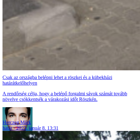
Csak az országba belépni lehet a röszkei és a kübekházi
határátkelőhelyen
A rendőrség célja, hogy a belépő forgalmi sávok számát tovább
növelve csökkentsék a várakozási időt Röszkén.
Herczeg Márk
határ
2023. január 8. 13:31