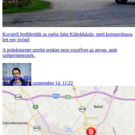
Kocsiról fertőtlenítik az egész falut Kübekházán, mert koronavírusos
lett egy óvónő
A polgármester szerint senkire nem veszélyes az anyag, amit
szétpermeteznek.
Szurovecz Illés
járvány
2020. szeptember 14. 11:22