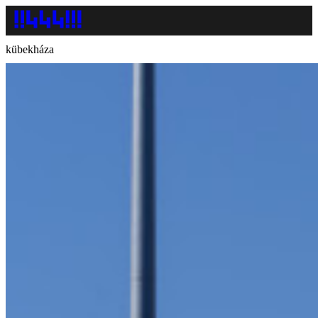
kübekháza