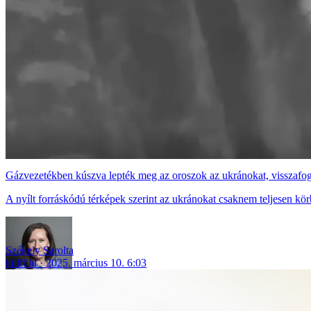
Gázvezetékben kúszva lepték meg az oroszok az ukránokat, visszafog
A nyílt forráskódú térképek szerint az ukránokat csaknem teljesen kör
Székely Sarolta
külföld
2025. március 10. 6:03