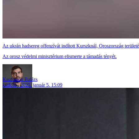
Az ukrán hadsereg offenzívát indított Kurszknál, Oroszország terület
Az orosz védelmi minisztérium elismerte a támadás tényét.
Kaufmann Balázs
külföld
2025. január 5. 15:09