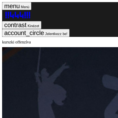
Menü
Kinézet
Jelentkezz be!
kurszki offenzíva