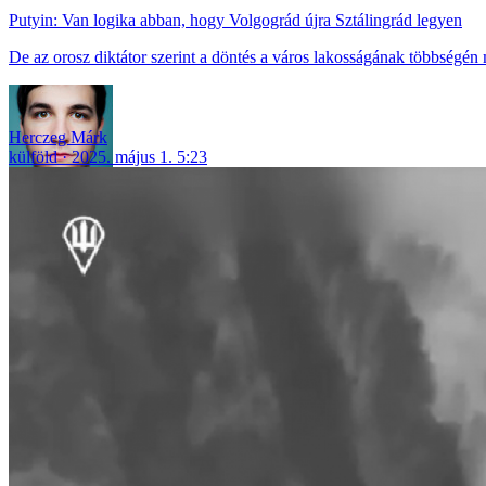
Putyin: Van logika abban, hogy Volgográd újra Sztálingrád legyen
De az orosz diktátor szerint a döntés a város lakosságának többségén 
Herczeg Márk
külföld
2025. május 1. 5:23