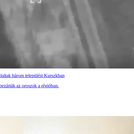
laltak három települést Kurszkban
bezárták az oroszok a régióban.