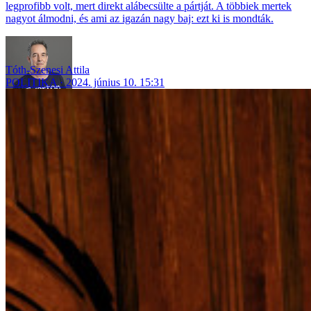
legprofibb volt, mert direkt alábecsülte a pártját. A többiek mertek
nagyot álmodni, és ami az igazán nagy baj: ezt ki is mondták.
Tóth-Szenesi Attila
POLITIKA
2024. június 10. 15:31