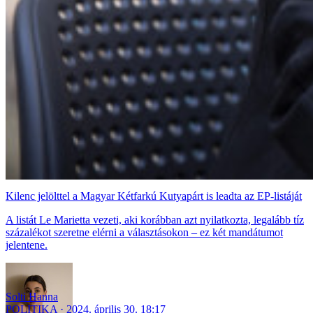
Kilenc jelölttel a Magyar Kétfarkú Kutyapárt is leadta az EP-listáját
A listát Le Marietta vezeti, aki korábban azt nyilatkozta, legalább tíz
százalékot szeretne elérni a választásokon – ez két mandátumot
jelentene.
Solti Hanna
POLITIKA
2024. április 30. 18:17