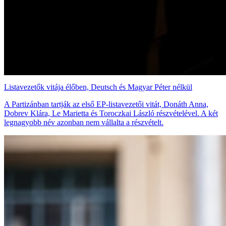
Listavezetők vitája élőben, Deutsch és Magyar Péter nélkül
A Partizánban tartják az első EP-listavezetői vitát, Donáth Anna,
Dobrev Klára, Le Marietta és Toroczkai László részvételével. A két
legnagyobb név azonban nem vállalta a részvételt.