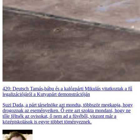
420: Deutsch Tamás-bábu és a kalózpárti Mikulás vitatkoztak a fű
legalizációjáról a Kutyapárt demonstrációján
Suzi Dada, a párt társelnöke azt mondta, többször megkapja, hogy
drogoznak az eseményeiken. Ő erre azt szokta mondani, hogy ne
tőle féltsék az ovisokat, ő nem ad a füvéből, viszont már a
középiskolások is egyre többet töményeznek.