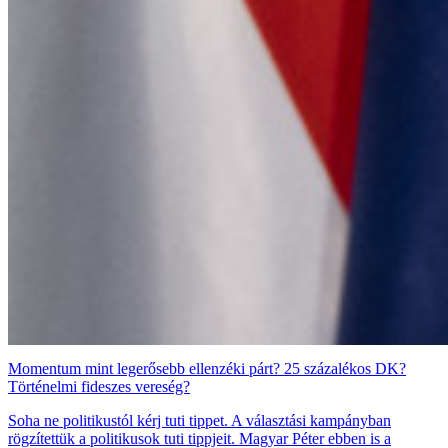
Momentum mint legerősebb ellenzéki párt? 25 százalékos DK?
Történelmi fideszes vereség?
Soha ne politikustól kérj tuti tippet. A választási kampányban
rögzítettük a politikusok tuti tippjeit. Magyar Péter ebben is a