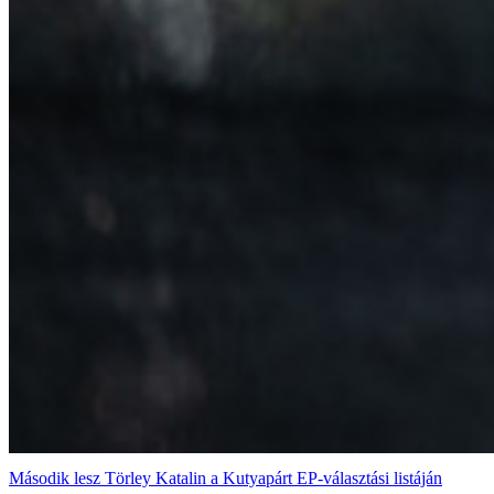
Második lesz Törley Katalin a Kutyapárt EP-választási listáján