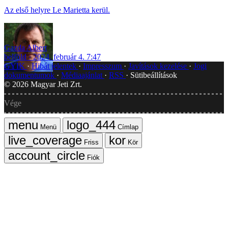
Az első helyre Le Marietta kerül.
Gazda Albert
belföld
2024. február 4. 7:47
GYIK
Hibát jelentek
Impresszum
Javítások kezelése
Jogi
dokumentumok
Médiaajánlat
RSS
Sütibeállítások
©
2026
Magyar Jeti Zrt.
Vége
Menü
Címlap
Friss
Kör
Fiók