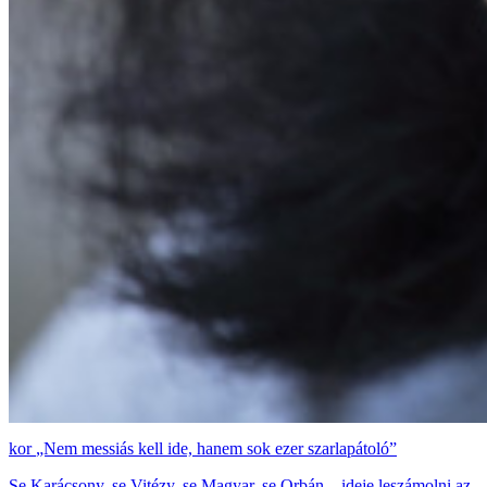
„Nem messiás kell ide, hanem sok ezer szarlapátoló”
Se Karácsony, se Vitézy, se Magyar, se Orbán – ideje leszámolni az