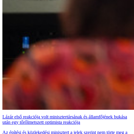
Lázár első reakciója volt minisztertársának és államfőjének bukása
után egy tőrőlmetszett optimista reakciója
Az építési és közlekedési minisztert a jelek szerint nem törte meg a