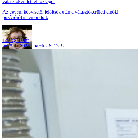
választókerületi elnökséget
Az egyéni képviselői jelöltség után a választókerületi elnöki
pozícióról is lemondott.
Bódog Bálint
belföld
2025. március 6. 13:32