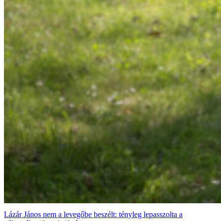
Lázár János nem a levegőbe beszélt: tényleg lepasszolta a