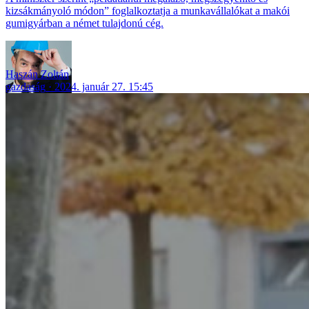
kizsákmányoló módon” foglalkoztatja a munkavállalókat a makói
gumigyárban a német tulajdonú cég.
Haszán Zoltán
gazdaság
2024. január 27. 15:45