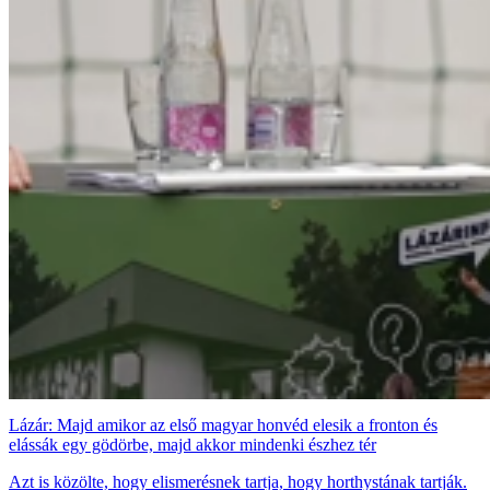
Lázár: Majd amikor az első magyar honvéd elesik a fronton és
elássák egy gödörbe, majd akkor mindenki észhez tér
Azt is közölte, hogy elismerésnek tartja, hogy horthystának tartják.