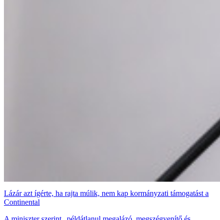
Lázár azt ígérte, ha rajta múlik, nem kap kormányzati támogatást a
Continental
A miniszter szerint „példátlanul megalázó, megszégyenítő és