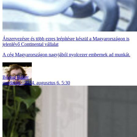
Átszervezésre és több ezres leépítésre készül a Magyarországon is
jelenlévő Continental vállalat
A cég Magyarországon nagyjából nyolcezer embernek ad munkát.
Bódog Bálint
gazdaság
2024. augusztus 6. 5:30