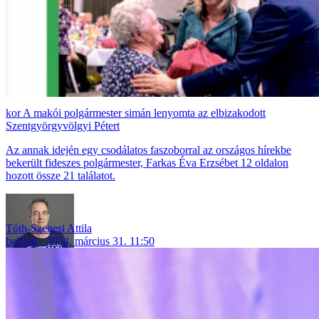
A makói polgármester simán lenyomta az elbizakodott
Szentgyörgyvölgyi Pétert
Az annak idején egy csodálatos faszoborral az országos hírekbe
bekerült fideszes polgármester, Farkas Éva Erzsébet 12 oldalon
hozott össze 21 találatot.
Tóth-Szenesi Attila
belföld
2024. március 31. 11:50