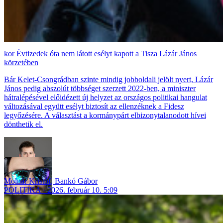
Évtizedek óta nem látott esélyt kapott a Tisza Lázár János
körzetében
Bár Kelet-Csongrádban szinte mindig jobboldali jelölt nyert, Lázár
János pedig abszolút többséget szerzett 2022-ben, a miniszter
hátralépésével előidézett új helyzet az országos politikai hangulat
változásával együtt esélyt biztosít az ellenzéknek a Fidesz
legyőzésére. A választást a kormánypárt elbizonytalanodott hívei
dönthetik el.
Molnár Kristóf
,
Bankó Gábor
POLITIKA
2026. február 10. 5:09