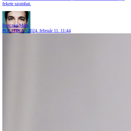
fekete szombat.
Herczeg Márk
POLITIKA
2024. február 11. 11:44