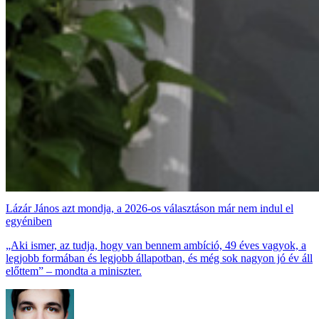
Lázár János azt mondja, a 2026-os választáson már nem indul el
egyéniben
„Aki ismer, az tudja, hogy van bennem ambíció, 49 éves vagyok, a
legjobb formában és legjobb állapotban, és még sok nagyon jó év áll
előttem” – mondta a miniszter.