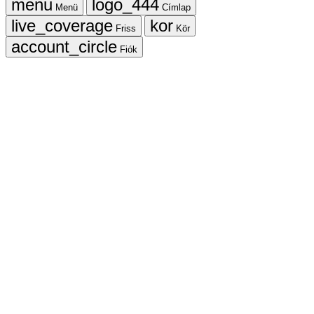
Menü
Címlap
Friss
Kör
Fiók