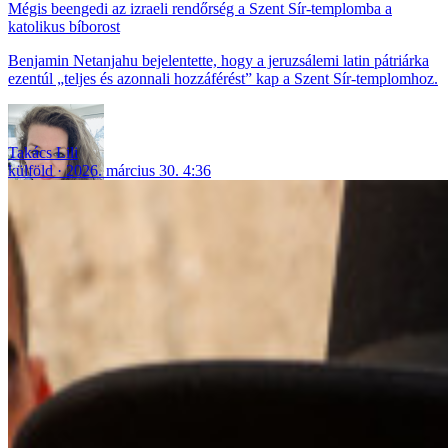
Mégis beengedi az izraeli rendőrség a Szent Sír-templomba a
katolikus bíborost
Benjamin Netanjahu bejelentette, hogy a jeruzsálemi latin pátriárka
ezentúl „teljes és azonnali hozzáférést” kap a Szent Sír-templomhoz.
Takács Lili
külföld
2026. március 30. 4:36