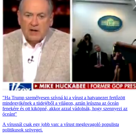
"Ha Trump személyesen szívná ki a vírust a hatvanezer fertőzött
mindegyikének a tüdejéből a világon, aztán leúszna az óceán
fenekére és ott kiköpné, akkor azzal vádolnák, hogy szennyezi az
óceánt"
A vírusnál csak egy jobb van: a vírust meglovagoló populista
politikusok szövegei.