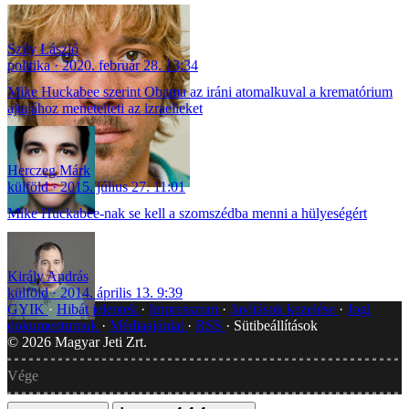
Szily László
politika
2020. február 28. 13:34
Mike Huckabee szerint Obama az iráni atomalkuval a krematórium
ajtajához menetelteti az izraelieket
Herczeg Márk
külföld
2015. július 27. 11:01
Mike Huckabee-nak se kell a szomszédba menni a hülyeségért
Király András
külföld
2014. április 13. 9:39
GYIK
Hibát jelentek
Impresszum
Javítások kezelése
Jogi
dokumentumok
Médiaajánlat
RSS
Sütibeállítások
©
2026
Magyar Jeti Zrt.
Vége