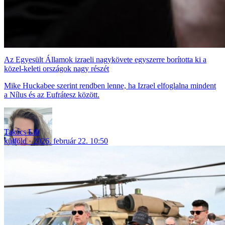
Az Egyesült Államok izraeli nagykövete egyszerre borította ki a
közel-keleti országok nagy részét
Mike Huckabee szerint rendben lenne, ha Izrael elfoglalna mindent
a Nílus és az Eufrátesz között.
Takács Lili
külföld
2026. február 22. 10:50