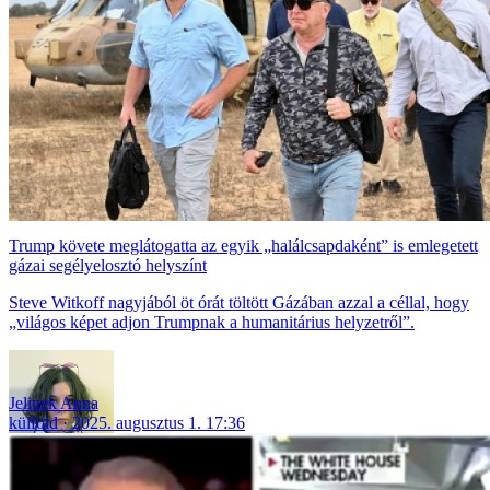
Trump követe meglátogatta az egyik „halálcsapdaként” is emlegetett
gázai segélyelosztó helyszínt
Steve Witkoff nagyjából öt órát töltött Gázában azzal a céllal, hogy
„világos képet adjon Trumpnak a humanitárius helyzetről”.
Jelinek Anna
külföld
2025. augusztus 1. 17:36