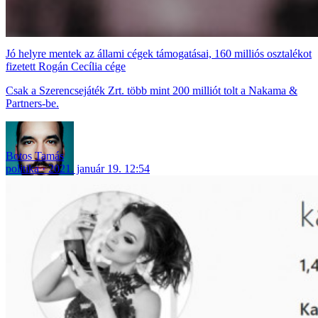
Jó helyre mentek az állami cégek támogatásai, 160 milliós osztalékot
fizetett Rogán Cecília cége
Csak a Szerencsejáték Zrt. több mint 200 milliót tolt a Nakama &
Partners-be.
Botos Tamás
politika
2021. január 19. 12:54