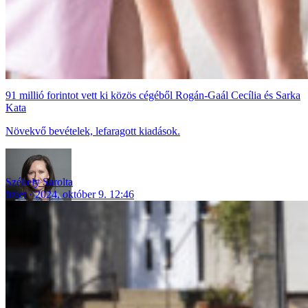
91 millió forintot vett ki közös cégéből Rogán-Gaál Cecília és Sarka
Kata
Növekvő bevételek, lefaragott kiadások.
Székely Sarolta
üzlet
2024. október 9. 12:46