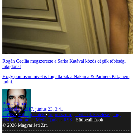
Rogán Cecília megszerezte a Sarka Katával közös cégük többségi
tulajdonát
Hogy pontosan mivel is foglalkozik a Nakama & Partners Kft., nem
tudni.
Botos Tamás
gazdaság
2017. június 23. 3:41
GYIK
Hibát jelentek
Impresszum
Javítások kezelése
Jogi
dokumentumok
Médiaajánlat
RSS
Sütibeállítások
©
2026
Magyar Jeti Zrt.