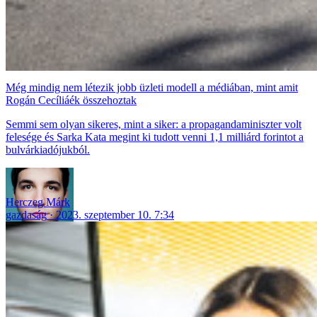
Még mindig nem létezik jobb üzleti modell a médiában, mint amit
Rogán Cecíliáék összehoztak
Semmi sem olyan sikeres, mint a siker: a propagandaminiszter volt
felesége és Sarka Kata megint ki tudott venni 1,1 milliárd forintot a
bulvárkiadójukból.
Herczeg Márk
gazdaság
2023. szeptember 10. 7:34