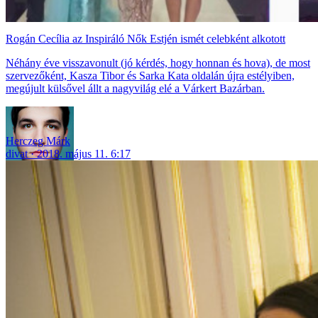
Rogán Cecília az Inspiráló Nők Estjén ismét celebként alkotott
Néhány éve visszavonult (jó kérdés, hogy honnan és hova), de most
szervezőként, Kasza Tibor és Sarka Kata oldalán újra estélyiben,
megújult külsővel állt a nagyvilág elé a Várkert Bazárban.
Herczeg Márk
divat
2018. május 11. 6:17