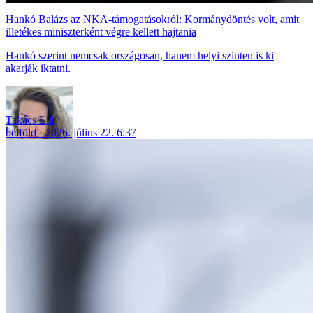
Hankó Balázs az NKA-támogatásokról: Kormánydöntés volt, amit
illetékes miniszterként végre kellett hajtania
Hankó szerint nemcsak országosan, hanem helyi szinten is ki
akarják iktatni.
Takács Lili
belföld
2026. július 22. 6:37