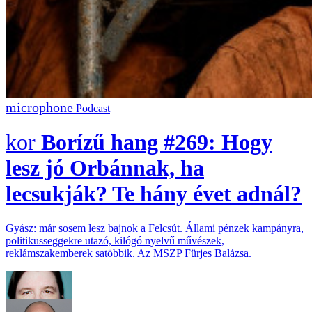
Podcast
Borízű hang #269: Hogy
lesz jó Orbánnak, ha
lecsukják? Te hány évet adnál?
Gyász: már sosem lesz bajnok a Felcsút. Állami pénzek kampányra,
politikusseggekre utazó, kilógó nyelvű művészek,
reklámszakemberek satöbbik. Az MSZP Fürjes Balázsa.