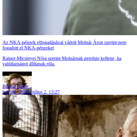
Az NKA-pénzek elfogadásával vádolt Molnár Áron szerint nem
fogadott el NKA-pénzeket
Rainer-Micsinyei Nóra szerint Molnárnak perelnie kellene, ha
valótlanságot állítanak róla.
Bódog Bálint
belföld
2026. július 2. 13:27