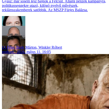
Gyász: már sosem lesz bajnok a Felcsút. Állami pénzek kampányra,
politikusseggekre utazó, kilógó nyelvű művészek,
reklámszakemberek satöbbik. Az MSZP Fürjes Balázsa.
Uj Péter
,
Bede Márton
,
Winkler Róbert
podcast
2026. május 11. 16:05