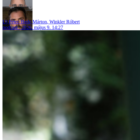
Uj Péter
,
Bede Márton
,
Winkler Róbert
podcast
2026. május 9. 14:27