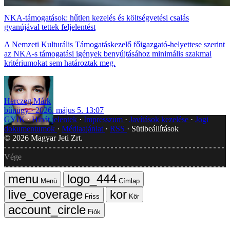
NKA-támogatások: hűtlen kezelés és költségvetési csalás
gyanújával tettek feljelentést
A Nemzeti Kulturális Támogatáskezelő főigazgató-helyettese szerint
az NKA-s támogatási igények benyújtásához minimális szakmai
kritériumokat sem határoztak meg.
Herczeg Márk
bűnügy
2026. május 5. 13:07
GYIK
Hibát jelentek
Impresszum
Javítások kezelése
Jogi
dokumentumok
Médiaajánlat
RSS
Sütibeállítások
©
2026
Magyar Jeti Zrt.
Vége
Menü
Címlap
Friss
Kör
Fiók