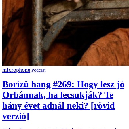
Podcast
Borízű hang #269: Hogy lesz jó
Orbánnak, ha lecsukják? Te
hány évet adnál neki? [rövid
verzió]