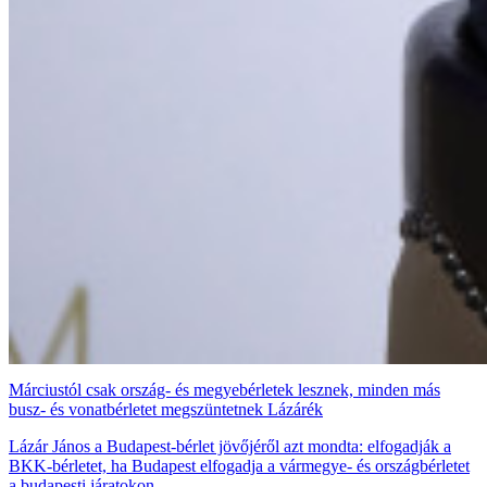
Márciustól csak ország- és megyebérletek lesznek, minden más
busz- és vonatbérletet megszüntetnek Lázárék
Lázár János a Budapest-bérlet jövőjéről azt mondta: elfogadják a
BKK-bérletet, ha Budapest elfogadja a vármegye- és országbérletet
a budapesti járatokon.