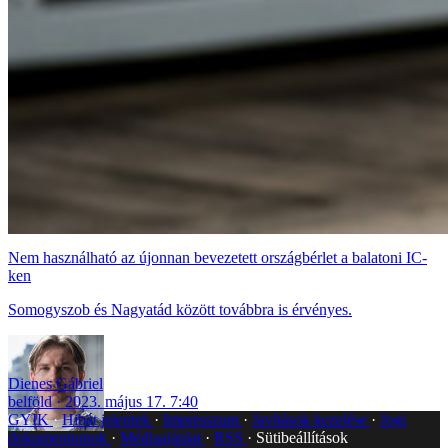
Nem használható az újonnan bevezetett országbérlet a balatoni IC-
ken
Somogyszob és Nagyatád között továbbra is érvényes.
Dienes Gábriel
belföld
2023. május 17. 7:40
GYIK
Hibát jelentek
Impresszum
Javítások kezelése
Jogi
dokumentumok
Médiaajánlat
RSS
Sütibeállítások