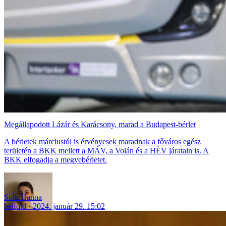
Megállapodott Lázár és Karácsony, marad a Budapest-bérlet
A bérletek márciustól is érvényesek maradnak a főváros egész
területén a BKK mellett a MÁV, a Volán és a HÉV járatain is. A
BKK elfogadja a megyebérletet.
Solti Hanna
belföld
2024. január 29. 15:02