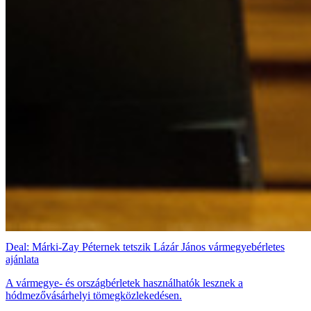
Deal: Márki-Zay Péternek tetszik Lázár János vármegyebérletes
ajánlata
A vármegye- és országbérletek használhatók lesznek a
hódmezővásárhelyi tömegközlekedésen.