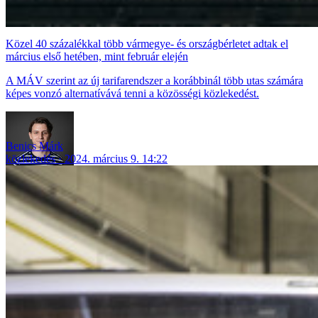
Közel 40 százalékkal több vármegye- és országbérletet adtak el
március első hetében, mint február elején
A MÁV szerint az új tarifarendszer a korábbinál több utas számára
képes vonzó alternatívává tenni a közösségi közlekedést.
Benics Márk
közlekedés
2024. március 9. 14:22