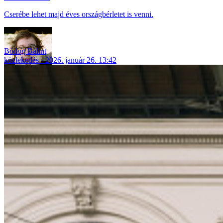
Cserébe lehet majd éves országbérletet is venni.
Bódog Bálint
közlekedés
2026. január 26. 13:42