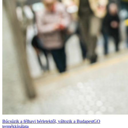
Búcsúzik a félhavi bérletektől, változik a BudapestGO
termékkínálata