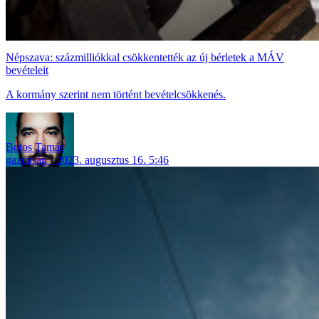
Népszava: százmilliókkal csökkentették az új bérletek a MÁV
bevételeit
A kormány szerint nem történt bevételcsökkenés.
Botos Tamás
gazdaság
2023. augusztus 16. 5:46