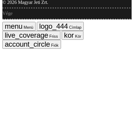
©
2026
Magyar Jeti Zrt.
Vége
Menü
Címlap
Friss
Kör
Fiók