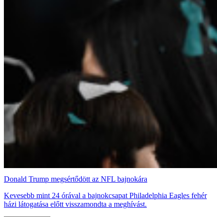
Donald Trump megsértődött az NFL bajnokára
Kevesebb mint 24 órával a bajnokcsapat Philadelphia Eagles fehér
házi látogatása előtt visszamondta a meghívást.