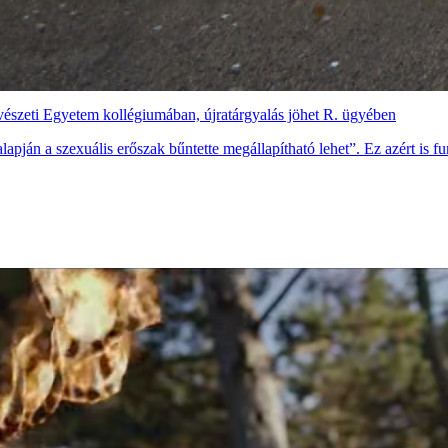
űvészeti Egyetem kollégiumában, újratárgyalás jöhet R. ügyében
apján a szexuális erőszak bűntette megállapítható lehet”. Ez azért is fu