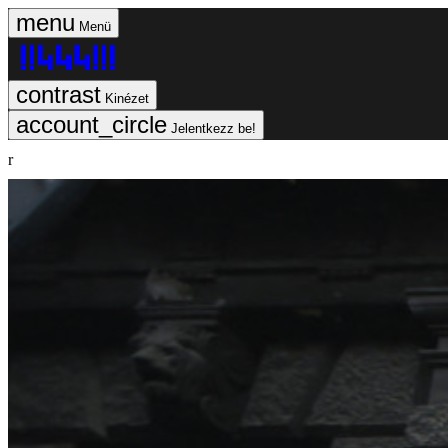
Menü
Kinézet
Jelentkezz be!
r