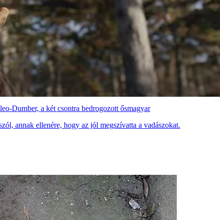
Paleo-Dumber, a két csontra bedrogozott ősmagyar
szól, annak ellenére, hogy az jól megszívatta a vadászokat.