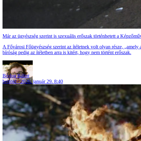
Már az ügyészség szerint is szexuális erőszak történhetett a Képzőm
A Fővárosi Főügyészség szerint az ítéletnek volt olyan része, „amely al
bíróság pedig az ítéletben arra is kitért, hogy nem történt erőszak.
Bódog Bálint
belföld
2026. január 29. 8:40