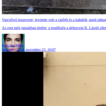
Vascsővel összeverte, levetette vele a cipőjét és a kabátját, majd ott
Az eset még januárban történt, a rendőrség a debreceni R. László elle
Herczeg Márk
bűnügy
2018. november 23. 10:07