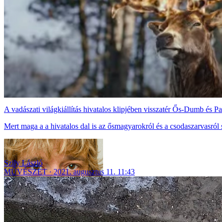
A vadászati világkiállítás hivatalos klipjében visszatér Ős-Dumb és 
Mert maga a a hivatalos dal is az ősmagyarokról és a csodaszarvasról 
Szily László
MŰVÉSZET
2021. augusztus 11. 11:43