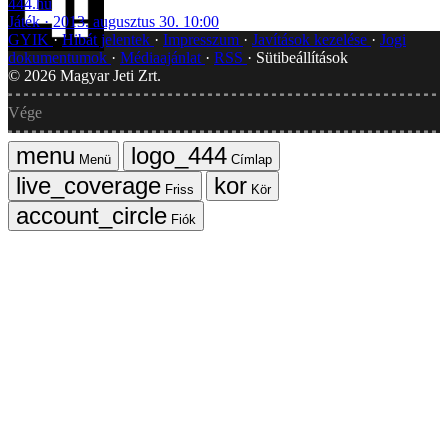
444.hu
Játék
2013. augusztus 30. 10:00
GYIK
Hibát jelentek
Impresszum
Javítások kezelése
Jogi
dokumentumok
Médiaajánlat
RSS
Sütibeállítások
©
2026
Magyar Jeti Zrt.
Vége
Menü
Címlap
Friss
Kör
Fiók