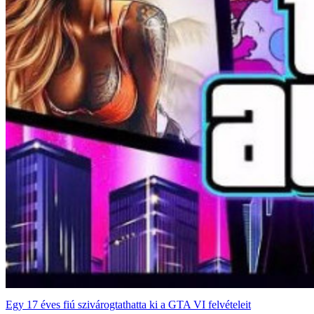
Egy 17 éves fiú szivárogtathatta ki a GTA VI felvételeit