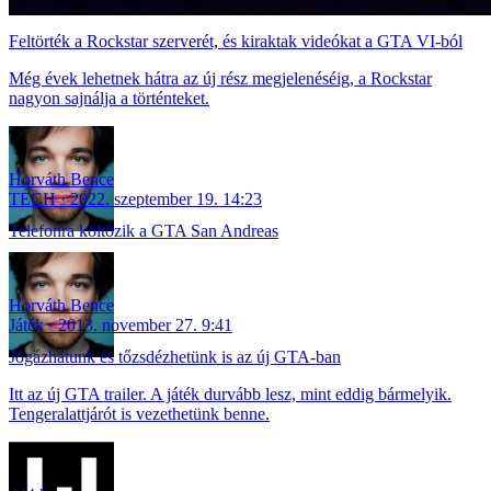
Feltörték a Rockstar szerverét, és kiraktak videókat a GTA VI-ból
Még évek lehetnek hátra az új rész megjelenéséig, a Rockstar
nagyon sajnálja a történteket.
Horváth Bence
TECH
2022. szeptember 19. 14:23
Telefonra költözik a GTA San Andreas
Horváth Bence
Játék
2013. november 27. 9:41
Jógázhatunk és tőzsdézhetünk is az új GTA-ban
Itt az új GTA trailer. A játék durvább lesz, mint eddig bármelyik.
Tengeralattjárót is vezethetünk benne.