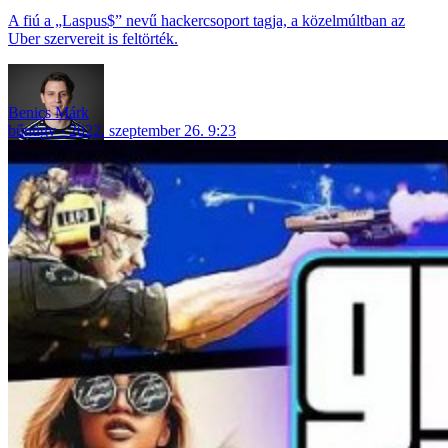
A fiú a „Laspus$” nevű hackercsoport tagja, a közelmúltban az
Uber szervereit is feltörték.
Benics Márk
bűnügy
2022. szeptember 26. 9:23