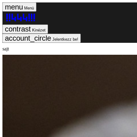
Menü
Kinézet
Jelentkezz be!
sajt