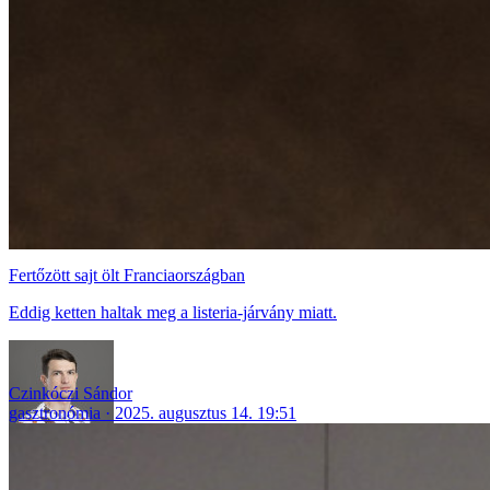
Fertőzött sajt ölt Franciaországban
Eddig ketten haltak meg a listeria-járvány miatt.
Czinkóczi Sándor
gasztronómia
2025. augusztus 14. 19:51