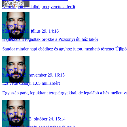
Nem kapott az italból, megverette a férfit
Botos Tamás
bűnügy
2015. július 29. 14:16
Hajléktalant fogadtak örökbe a Pozsonyi úti ház lakói
Sándor mindennapi ebédhez és ágyhoz jutott, megható történet Újlipó
Botos Tamás
bulvár
2013. november 29. 16:15
Ezt vette Csányi 1,65 milliárdért
Egy szép park, lepukkant tereptárgyakkal, de legalább a ház mellett 
Botos Tamás
gazdaság
2013. október 24. 15:14