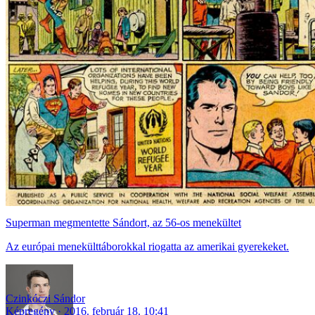
Superman megmentette Sándort, az 56-os menekültet
Az európai menekülttáborokkal riogatta az amerikai gyerekeket.
Czinkóczi Sándor
Képregény
2016. február 18. 10:41