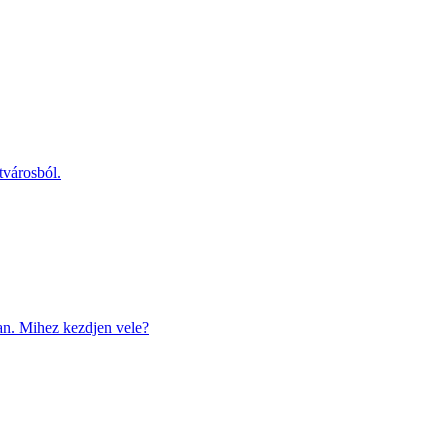
tvárosból.
van. Mihez kezdjen vele?