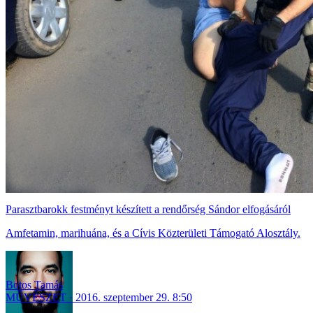
Parasztbarokk festményt készített a rendőrség Sándor elfogásáról
Amfetamin, marihuána, és a Cívis Közterületi Támogató Alosztály.
Botos Tamás
MŰVÉSZET
2016. szeptember 29. 8:50