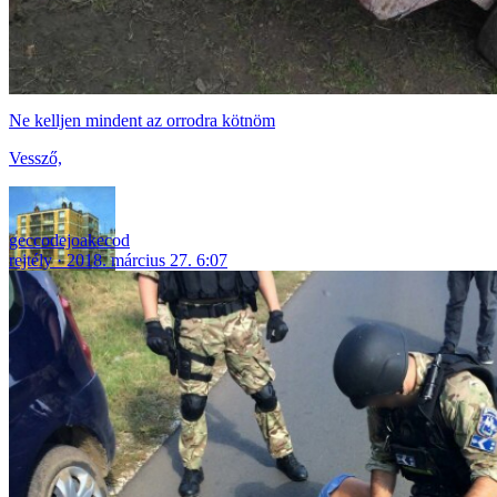
Ne kelljen mindent az orrodra kötnöm
Vessző,
geccodejoakecod
rejtély
2018. március 27. 6:07