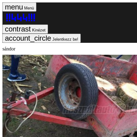
Menü
Kinézet
Jelentkezz be!
sándor