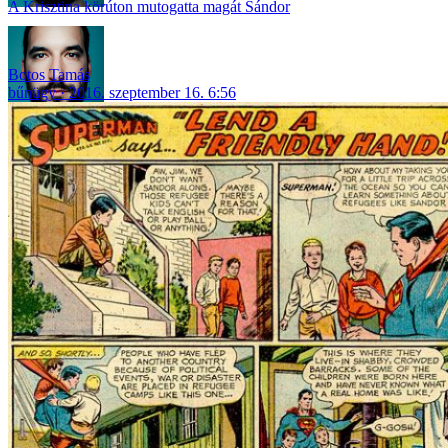
A Krisztina körúton mutogatta magát Sándor
Botos Tamás
bűnügy
2016. szeptember 16. 6:56