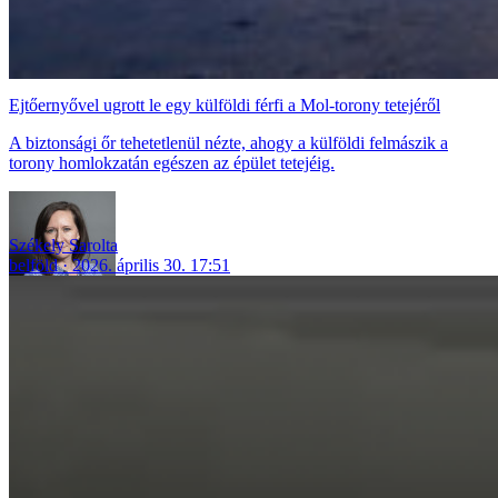
Ejtőernyővel ugrott le egy külföldi férfi a Mol-torony tetejéről
A biztonsági őr tehetetlenül nézte, ahogy a külföldi felmászik a
torony homlokzatán egészen az épület tetejéig.
Székely Sarolta
belföld
2026. április 30. 17:51