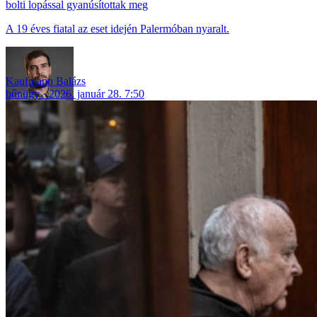
bolti lopással gyanúsítottak meg
A 19 éves fiatal az eset idején Palermóban nyaralt.
Kaufmann Balázs
bűnügy
2026. január 28. 7:50