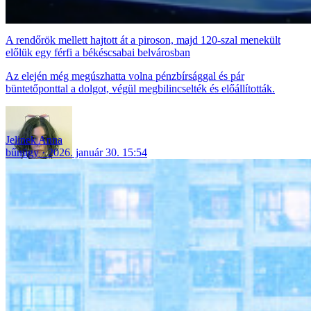
A rendőrök mellett hajtott át a piroson, majd 120-szal menekült
előlük egy férfi a békéscsabai belvárosban
Az elején még megúszhatta volna pénzbírsággal és pár
büntetőponttal a dolgot, végül megbilincselték és előállították.
Jelinek Anna
bűnügy
2026. január 30. 15:54