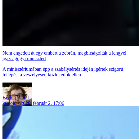
Nem engedett át egy embert a zebrán, megbírságolták a lengyel
igazságügyi minisztert
A minisztériumában épp a szabálysértés idején ígértek szigorú
fellépést a veszélyesen közlekedők ellen.
Bódog Bálint
külföld
2026. február 2. 17:06