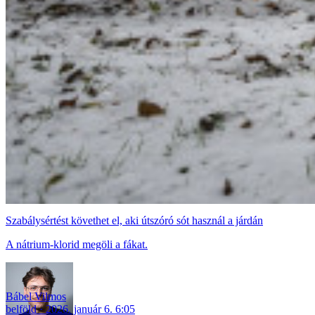
Szabálysértést követhet el, aki útszóró sót használ a járdán
A nátrium-klorid megöli a fákat.
Bábel Vilmos
belföld
2026. január 6. 6:05