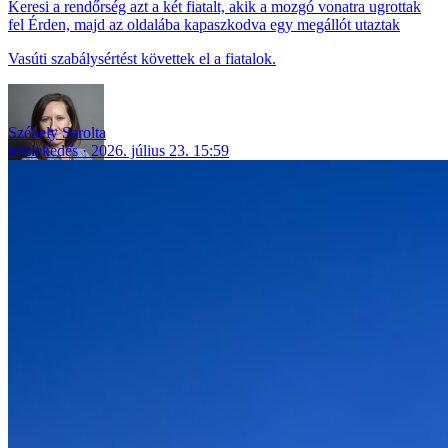
Keresi a rendőrség azt a két fiatalt, akik a mozgó vonatra ugrottak
fel Érden, majd az oldalába kapaszkodva egy megállót utaztak
Vasúti szabálysértést követtek el a fiatalok.
Székely Sarolta
közlekedés
2026. július 23. 15:59