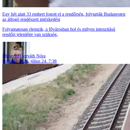
Egy hét alatt 33 embert fogott el a rendőrség, folytatják Budapesten
az átfogó rendészeti intézkedést
Folyamatosan elemzik, a fővárosban hol és milyen intenzitású
rendőri jelenlétre van szükség.
Diószegi-Horváth Nóra
belföld
2026. július 24. 7:38