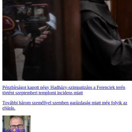
Pénzbírságot kapott négy Hadházy-szimpatizáns a Ferenciek terén
történt szeptemberi templomi incidens miatt
További három személlyel szemben garázdaság miatt még folyik az
eljárás.
Haász János