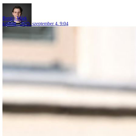
Benics Márk
külföld
2025. szeptember 4. 9:04