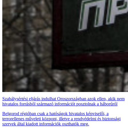
Szabálysértési eljárás indulhat Oroszországban azok ellen, akik nem
hivatalos forrásból származó információt posztolnak a háborúról
Belgorod régióban csak a hatóságok hivatalos képviselői, a
terrorellenes műveleti központ, illetve a rendvédelmi és biztonsági
szervek által kiadott információk oszthatók meg.