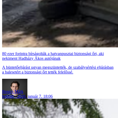
80 ezer forintra bírságolták a hatvanpusztai biztonsági őrt, aki
nekiment Hadházy Ákos autójának
A büntetőeljárást ugyan megszüntették, de szabálysértési eljárásban
a balesetért a biztonsági őrt tették felelőssé.
Benics Márk
belföld
2026. január 7. 18:06