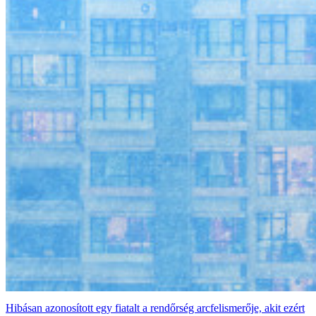
Hibásan azonosított egy fiatalt a rendőrség arcfelismerője, akit ezért