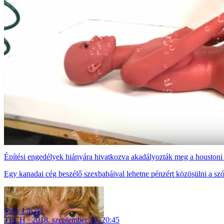
Építési engedélyek hiányára hivatkozva akadályozták meg a houstoni
Egy kanadai cég beszélő szexbabáival lehetne pénzért közösülni a sz
Szily László
TECH
2018. szeptember 30. 20:45