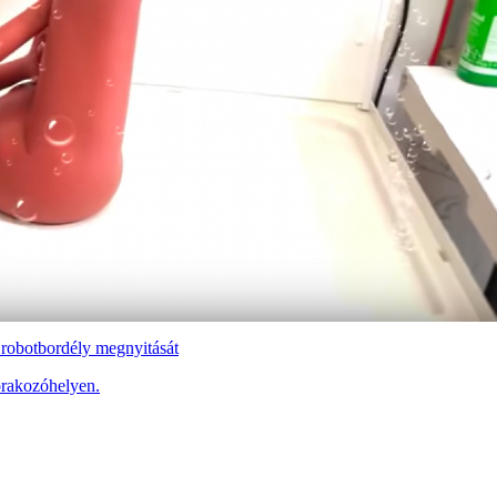
 robotbordély megnyitását
órakozóhelyen.