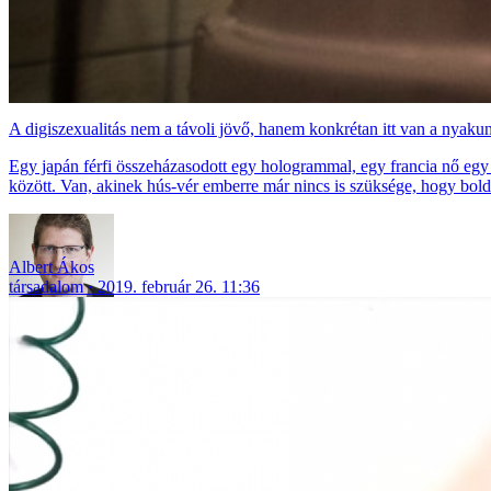
A digiszexualitás nem a távoli jövő, hanem konkrétan itt van a nyak
Egy japán férfi összeházasodott egy hologrammal, egy francia nő egy g
között. Van, akinek hús-vér emberre már nincs is szüksége, hogy bol
Albert Ákos
társadalom
2019. február 26. 11:36