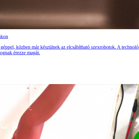
unkon
éppel, közben már készülnek az elcsábítható szexrobotok. A technológiai 
dognak érezze magát.