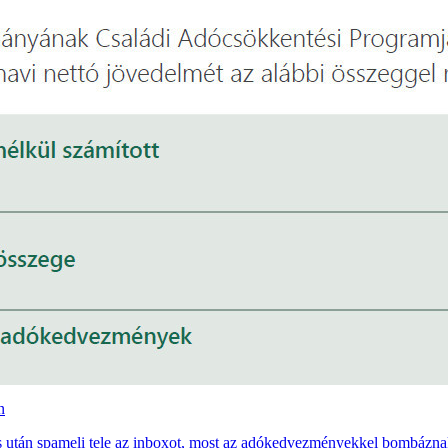
n
után spameli tele az inboxot, most az adókedvezményekkel bombázna