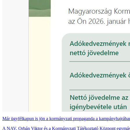
Már ügyfélkapun is jön a kormányzati propaganda a kampányhajrába
A NAV, Orbán Viktor és a Kormányzati Tájékoztató Központ egymás 