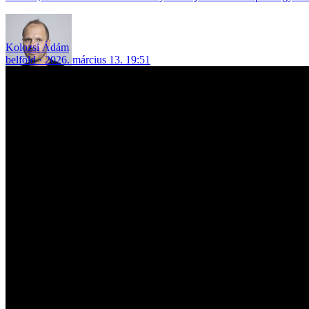
Kolozsi Ádám
belföld
2026. március 13. 19:51