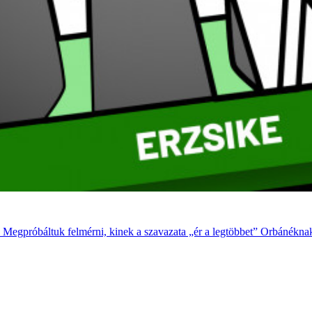
. Megpróbáltuk felmérni, kinek a szavazata „ér a legtöbbet” Orbánéknak,