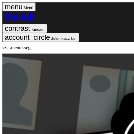
Menü
Kinézet
Jelentkezz be!
szja-mentesség