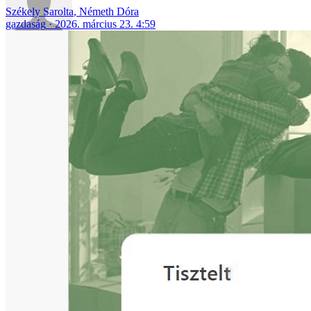
Székely Sarolta
,
Németh Dóra
gazdaság
2026. március 23. 4:59