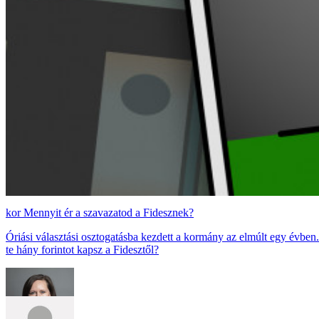
Mennyit ér a szavazatod a Fidesznek?
Óriási választási osztogatásba kezdett a kormány az elmúlt egy évben
te hány forintot kapsz a Fidesztől?